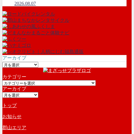
2026.08.07
アーカイブ
ア
ー
カテゴリー
カ
カ
イ
アーカイブ
テ
ブ
ア
ゴ
ー
リ
トップ
カ
ー
イ
お知らせ
ブ
郡山エリア