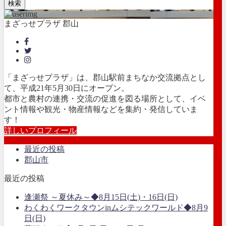
検索
まざっせプラザ 郡山
「まざっせプラザ」は、郡山駅前まちなか交流拠点とし
て、平成21年5月30日にオープン。
都市と農村の連携・交流の促進を図る場所として、イベ
ント情報や観光・物産情報などを集約・発信していま
す！
詳しいプロフィール
最近の投稿
郡山市
最近の投稿
逢瀬祭 ～夏休み～◆8月15日(土)・16日(日)
わくわくワークタウンinムシテックワールド◆8月9
日(日)