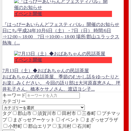
イベント開催
『はっぴーあいらんどフェスティバル』開催のお知らせ
日にち/平成24年10月6日（土）・7日（日） 時間/6日
⇒12:00～18:00 7日⇒10:00～18:00 場所/郡山ユラックス
熱海（...
イベント開催
7月13日（土）◆おばあちゃんの民話茶屋
おばあちゃんの民話茶屋、季節のむかし話をゆったりと
お楽しみください。 今回の語り部は大河原喜恵さん、坪
井礼子さん、橋本ケサノさん、渡辺ヨシ子...
キーワード
カテゴリー
タグ
郡山市
須賀川市
田村市
三春町
プチマッ
プ
まざっせアーケット
イベント
まざっせプラザ
小野町
郡山エリア
玉川村
石川町