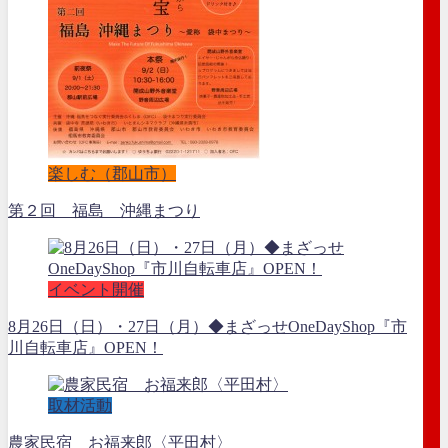
楽しむ（郡山市）
第２回 福島 沖縄まつり
イベント開催
8月26日（日）・27日（月）◆まざっせOneDayShop『市
川自転車店』OPEN！
取材活動
農家民宿 お福来郎〈平田村〉