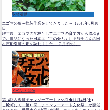
取材活動
エゴマの葉～摘芯作業をしてきました～（2018年8月18
日）
昨年度、エゴマの学校としてエゴマの育て方から収穫ま
でお世話になった日本エゴマの会ふくしま渡部さんの田
村市船引町の畑を訪れました。 ７月初めに...
イベント開催
第14回古殿町チェンソーアート文化祭◆11月4日(土)
古殿町にて「第13回 チェンソーアート文化祭」が開催