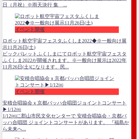
日（月祝）※雨天決行 集 ...
イベント開催
ロボット航空宇宙フェスタふくしま2022◆※一般向け展
示11月26日(土)
ビックパレットふくしまにてロボット航空宇宙フェスタ
ふくしま2022が開催されます。※一般向け展示は2022年
11月26日(土)になります。民...
イベント開催
安積合唱協会ｘ京都バッハ合唱団ジョイントコンサート
▶1/12㈷
1/12㈷に郡山市民文化センターで 安積合唱協会・京都バ
ッハ合唱団 ジョイントコンサートがあります。 『福島か
ら未来へ...