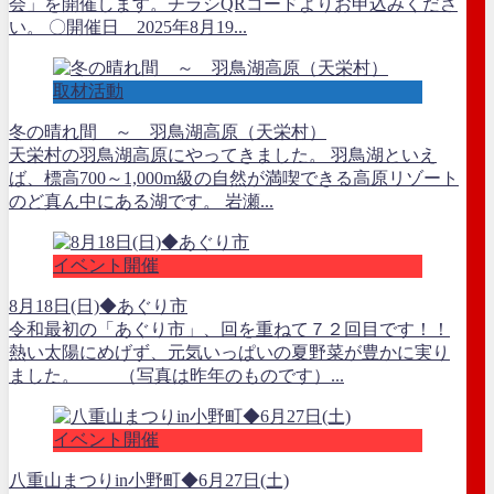
会」を開催します。チラシQRコードよりお申込みくださ
い。 〇開催日 2025年8月19...
取材活動
冬の晴れ間 ～ 羽鳥湖高原（天栄村）
天栄村の羽鳥湖高原にやってきました。 羽鳥湖といえ
ば、標高700～1,000m級の自然が満喫できる高原リゾート
のど真ん中にある湖です。 岩瀬...
イベント開催
8月18日(日)◆あぐり市
令和最初の「あぐり市」、回を重ねて７２回目です！！
熱い太陽にめげず、元気いっぱいの夏野菜が豊かに実り
ました。 （写真は昨年のものです）...
イベント開催
八重山まつりin小野町◆6月27日(土)