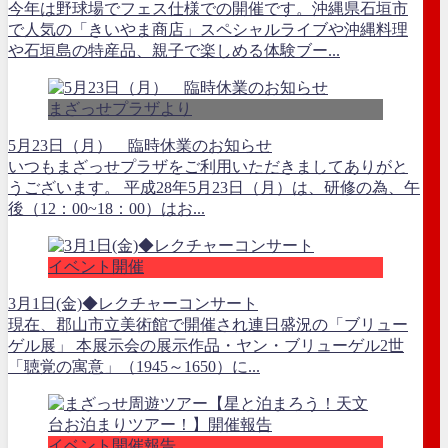
今年は野球場でフェス仕様での開催です。沖縄県石垣市
で人気の「きいやま商店」スペシャルライブや沖縄料理
や石垣島の特産品、親子で楽しめる体験ブー...
まざっせプラザより
5月23日（月） 臨時休業のお知らせ
いつもまざっせプラザをご利用いただきましてありがと
うございます。 平成28年5月23日（月）は、研修の為、午
後（12：00~18：00）はお...
イベント開催
3月1日(金)◆レクチャーコンサート
現在、郡山市立美術館で開催され連日盛況の「ブリュー
ゲル展」 本展示会の展示作品・ヤン・ブリューゲル2世
「聴覚の寓意」（1945～1650）に...
イベント開催報告