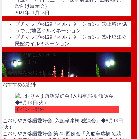
般向け展示会）
2021年11月18日
プチマップvol.29『イルミネーション』⑦上移(かみ
うつし)地区イルミネーション
プチマップvol.29『イルミネーション』⑤小塩江公
民館のイルミネーション
この記事が気に入ったら
フォローしよう
最新情報をお届けします
おすすめの記事
イベント開催
こおりやま落語愛好会 [入船亭扇橋 独演会」◆8月19日
(火）
こおりやま落語愛好会 第202回例会「入船亭扇橋 独演