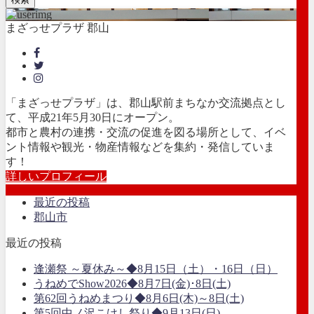
まざっせプラザ 郡山
「まざっせプラザ」は、郡山駅前まちなか交流拠点とし
て、平成21年5月30日にオープン。
都市と農村の連携・交流の促進を図る場所として、イベ
ント情報や観光・物産情報などを集約・発信していま
す！
詳しいプロフィール
最近の投稿
郡山市
最近の投稿
逢瀬祭 ～夏休み～◆8月15日（土）・16日（日）
うねめでShow2026◆8月7日(金)･8日(土)
第62回うねめまつり◆8月6日(木)～8日(土)
第5回中ノ沢こけし祭り◆9月13日(日)