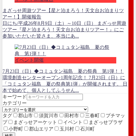
まざっせ周遊ツアー【星と泊まろう！天文台お泊まりツ
アー！】開催報告
日にち/平成26年8月9日（土）～10日（日） まざっせ周遊
ツアー『星と泊まろう！天文台お泊まりツアー！』にご
参加いただいた皆さま、本当にあ...
イベント開催
7月23日（日）◆コミュタン福島 夏の祭典 第1弾！！
環境創造センターオープン1周年記念！ 7月23日（日）に
「コミュタン福島 夏の祭典第1弾」が開催されます。 日
本で始めて、個人としてふうせん...
キーワード
カテゴリー
タグ
郡山市
須賀川市
田村市
三春町
プチマッ
プ
まざっせアーケット
イベント
まざっせプラザ
小野町
郡山エリア
玉川村
石川町
検索