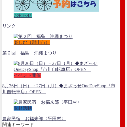
お知らせ
リンク
楽しむ（郡山市）
第２回 福島 沖縄まつり
イベント開催
8月26日（日）・27日（月）◆まざっせOneDayShop『市
川自転車店』OPEN！
取材活動
農家民宿 お福来郎〈平田村〉
関連キーワード