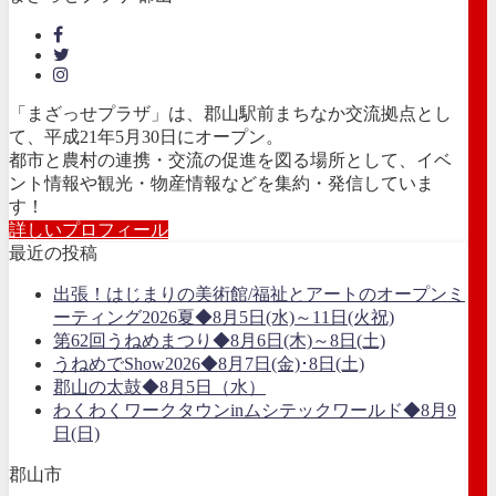
「まざっせプラザ」は、郡山駅前まちなか交流拠点とし
て、平成21年5月30日にオープン。
都市と農村の連携・交流の促進を図る場所として、イベ
ント情報や観光・物産情報などを集約・発信していま
す！
詳しいプロフィール
最近の投稿
出張！はじまりの美術館/福祉とアートのオープンミ
ーティング2026夏◆8月5日(水)～11日(火祝)
第62回うねめまつり◆8月6日(木)～8日(土)
うねめでShow2026◆8月7日(金)･8日(土)
郡山の太鼓◆8月5日（水）
わくわくワークタウンinムシテックワールド◆8月9
日(日)
郡山市