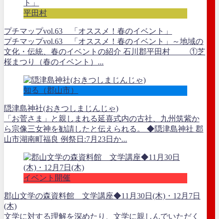
平田村
プチマップvol.63 「オススメ！春のイベント」
プチマップvol.63 「オススメ！春のイベント」～地域の
文化・伝統、春のイベントの紹介 石川郡平田村 ①芝
桜まつり（春のイベント）...
知る（郡山市）
隠津島神社(おきつしまじんじゃ)
「お菅さま」と親しまれる延喜式内の古社、九州筑紫か
ら宗像三女神を勧請したと伝えられる。 ◆隠津島神社 郡
山市湖南町福良 例祭日:7月23日か...
イベント開催
郡山文学の森資料館 文学講座◆11月30日(木)・12月7日
(木)
文学に対する理解を深めたり、文学に親しんでいただく