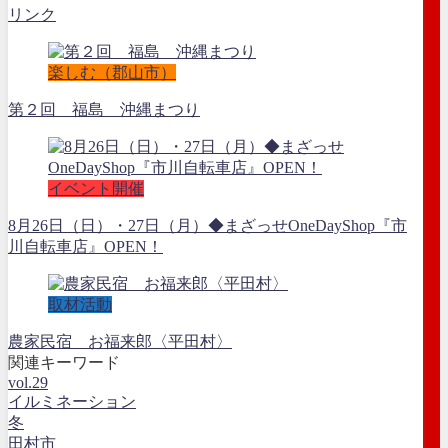
リンク
楽しむ（郡山市）
第２回 福島 沖縄まつり
イベント開催
8月26日（日）・27日（月）◆まざっせOneDayShop『市
川自転車店』OPEN！
取材活動
農家民宿 お福来郎〈平田村〉
関連キーワード
vol.29
イルミネーション
冬
田村市