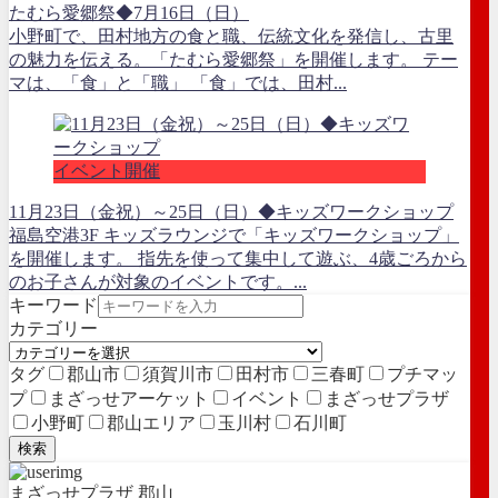
たむら愛郷祭◆7月16日（日）
小野町で、田村地方の食と職、伝統文化を発信し、古里
の魅力を伝える。「たむら愛郷祭」を開催します。 テー
マは、「食」と「職」 「食」では、田村...
イベント開催
11月23日（金祝）～25日（日）◆キッズワークショップ
福島空港3F キッズラウンジで「キッズワークショップ」
を開催します。 指先を使って集中して遊ぶ、4歳ごろから
のお子さんが対象のイベントです。...
キーワード
カテゴリー
タグ
郡山市
須賀川市
田村市
三春町
プチマッ
プ
まざっせアーケット
イベント
まざっせプラザ
小野町
郡山エリア
玉川村
石川町
検索
まざっせプラザ 郡山