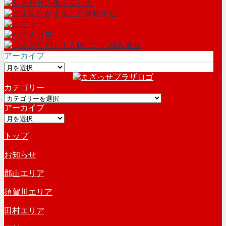
アーカイブ
ア
ー
カテゴリー
カ
カ
イ
アーカイブ
テ
ブ
ア
ゴ
ー
リ
トップ
カ
ー
イ
お知らせ
ブ
郡山エリア
須賀川エリア
田村エリア