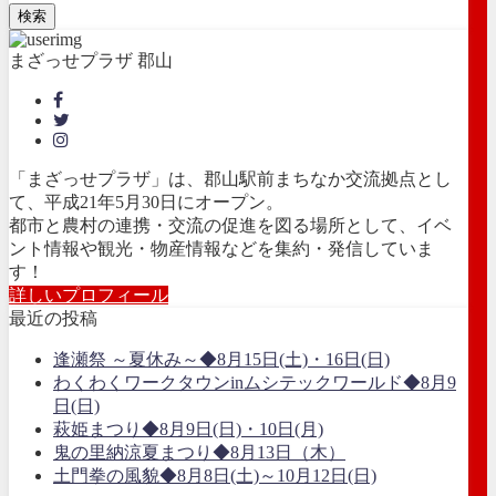
検索
まざっせプラザ 郡山
「まざっせプラザ」は、郡山駅前まちなか交流拠点とし
て、平成21年5月30日にオープン。
都市と農村の連携・交流の促進を図る場所として、イベ
ント情報や観光・物産情報などを集約・発信していま
す！
詳しいプロフィール
最近の投稿
逢瀬祭 ～夏休み～◆8月15日(土)・16日(日)
わくわくワークタウンinムシテックワールド◆8月9
日(日)
萩姫まつり◆8月9日(日)・10日(月)
鬼の里納涼夏まつり◆8月13日（木）
土門拳の風貌◆8月8日(土)～10月12日(日)