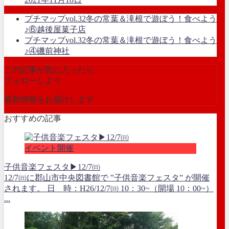
プチマップvol.32冬の常葉＆滝根で遊ぼう！食べよう
♪⑥越後屋菓子店
プチマップvol.32冬の常葉＆滝根で遊ぼう！食べよう
♪④磯前神社
この記事が気に入ったら
フォローしよう
最新情報をお届けします
おすすめの記事
イベント開催
子供音楽フェスタ▶12/7㈰
12/7㈰に郡山市中央図書館で ‟子供音楽フェスタ” が開催
されます。 日 時：H26/12/7㈰ 10：30~（開場 10：00~）
...