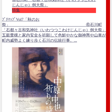
特集
ﾌﾟﾁﾏｯﾌﾟVol7「秋のお
祭」 ⑥石川町
「石都々古和気神社（いわつつこわけじんじゃ）例大祭」
五穀豊穣と家内安全を祈願して色鮮やかな御神輿や山車が
町内威勢よく練り歩く石川の伝統行事。...