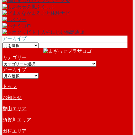
アーカイブ
ア
ー
カテゴリー
カ
カ
イ
アーカイブ
テ
ブ
ア
ゴ
ー
リ
トップ
カ
ー
イ
お知らせ
ブ
郡山エリア
須賀川エリア
田村エリア