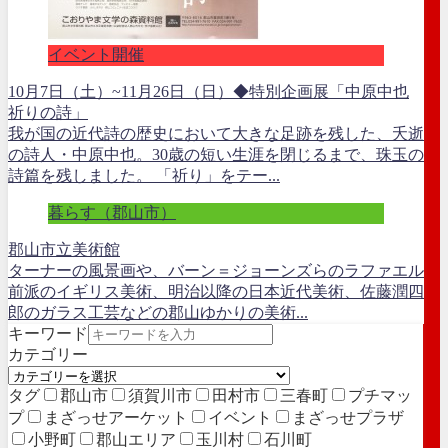
イベント開催
10月7日（土）~11月26日（日）◆特別企画展「中原中也
祈りの詩」
我が国の近代詩の歴史において大きな足跡を残した、夭逝
の詩人・中原中也。30歳の短い生涯を閉じるまで、珠玉の
詩篇を残しました。 「祈り」をテー...
暮らす（郡山市）
郡山市立美術館
ターナーの風景画や、バーン＝ジョーンズらのラファエル
前派のイギリス美術、明治以降の日本近代美術、佐藤潤四
郎のガラス工芸などの郡山ゆかりの美術...
キーワード
カテゴリー
タグ
郡山市
須賀川市
田村市
三春町
プチマッ
プ
まざっせアーケット
イベント
まざっせプラザ
小野町
郡山エリア
玉川村
石川町