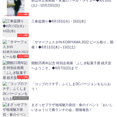
郡山市立美術館・永遠のソール・ライター◆9月10日
(土)～10月23日(日)
イベント開催
三春盆踊り◆8月15日(火)・16日(水)
イベント開催
「サマーフェスタIN KORIYAMA 2022 ビール祭り」開
催！◆8月11日(木)～13日(土)
イベント開催
開館25周年記念 特別企画展「ふしぎ駄菓子屋 銭天堂
へようこそ」◆9月7日(日)まで
イベント開催
「コップのフチ子」ふくしまDCバージョンをもらお
う！
まざっせプラザより
まざっせプラザ地域魅力発信・食のイベント「おいし
いきゅうりで農ランチの会」開催報告！