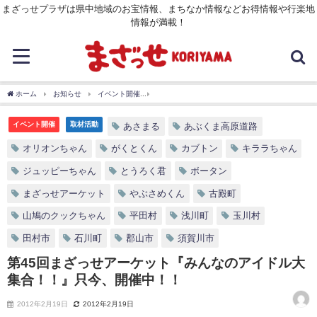
まざっせプラザは県中地域のお宝情報、まちなか情報などお得情報や行楽地
情報が満載！
ホーム
お知らせ
イベント開催
第45回まざっせアーケット『みんなのアイドル大
イベント開催
取材活動
あさまる
あぶくま高原道路
オリオンちゃん
がくとくん
カブトン
キララちゃん
ジュッピーちゃん
とうろく君
ボータン
まざっせアーケット
やぶさめくん
古殿町
山鳩のクックちゃん
平田村
浅川町
玉川村
田村市
石川町
郡山市
須賀川市
第45回まざっせアーケット『みんなのアイドル大
集合！！』只今、開催中！！
2012年2月19日
2012年2月19日