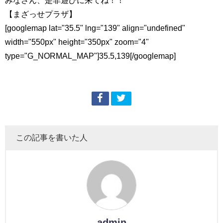
【まざっせプラザ】
[googlemap lat="35.5" lng="139" align="undefined"
width="550px" height="350px" zoom="4"
type="G_NORMAL_MAP"]35.5,139[/googlemap]
この記事を書いた人
admin