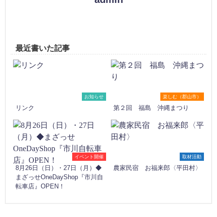
最近書いた記事
お知らせ
楽しむ（郡山市）
リンク
第２回 福島 沖縄まつり
イベント開催
取材活動
8月26日（日）・27日（月）◆
農家民宿 お福来郎〈平田村〉
まざっせOneDayShop『市川自
転車店』OPEN！