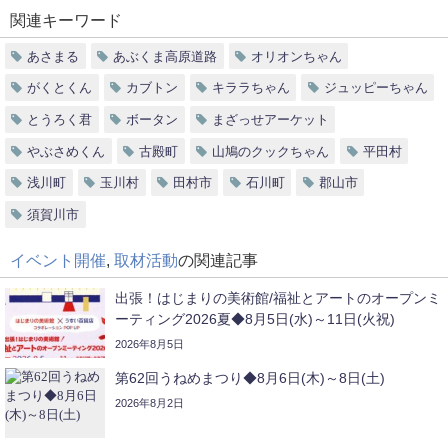
関連キーワード
あさまる
あぶくま高原道路
オリオンちゃん
がくとくん
カブトン
キララちゃん
ジュッピーちゃん
とうろく君
ボータン
まざっせアーケット
やぶさめくん
古殿町
山鳩のクックちゃん
平田村
浅川町
玉川村
田村市
石川町
郡山市
須賀川市
イベント開催
,
取材活動
の関連記事
出張！はじまりの美術館/福祉とアートのオープンミ
ーティング2026夏◆8月5日(水)～11日(火祝)
2026年8月5日
第62回うねめまつり◆8月6日(木)～8日(土)
2026年8月2日