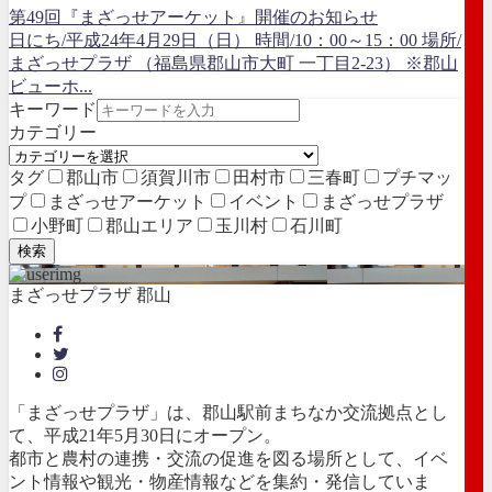
第49回『まざっせアーケット』開催のお知らせ
日にち/平成24年4月29日（日） 時間/10：00～15：00 場所/
まざっせプラザ （福島県郡山市大町 一丁目2-23） ※郡山
ビューホ...
キーワード
カテゴリー
タグ
郡山市
須賀川市
田村市
三春町
プチマッ
プ
まざっせアーケット
イベント
まざっせプラザ
小野町
郡山エリア
玉川村
石川町
検索
まざっせプラザ 郡山
「まざっせプラザ」は、郡山駅前まちなか交流拠点とし
て、平成21年5月30日にオープン。
都市と農村の連携・交流の促進を図る場所として、イベ
ント情報や観光・物産情報などを集約・発信していま