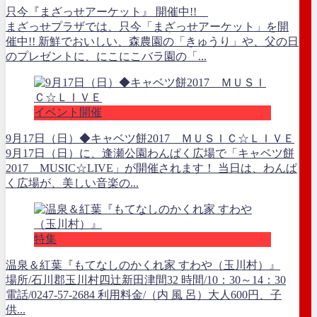
只今『まざっせアーケット』 開催中!!
まざっせプラザでは、只今「まざっせアーケット」を開
催中!! 新鮮でおいしい、森農園の「きゅうり」や、父の日
のプレゼントに、にこにこバラ園の「...
イベント開催
9月17日（日）◆キャベツ餅2017 ＭＵＳＩＣ☆ＬＩＶＥ
9月17日（日）に、逢瀬公園わんぱく広場で「キャベツ餅
2017 MUSIC☆LIVE」が開催されます！ 当日は、わんぱ
く広場が、美しい音楽の...
特集
温泉＆紅葉『もてなしのかくれ家 すわや（玉川村）』
場所/石川郡玉川村四辻新田津間32 時間/10：30～14：30
電話/0247-57-2684 利用料金/（内 風 呂）大人600円、子
供...