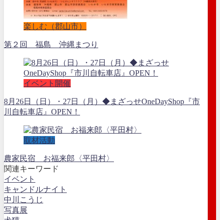
楽しむ（郡山市）
第２回 福島 沖縄まつり
イベント開催
8月26日（日）・27日（月）◆まざっせOneDayShop『市
川自転車店』OPEN！
取材活動
農家民宿 お福来郎〈平田村〉
関連キーワード
イベント
キャンドルナイト
中川こうじ
写真展