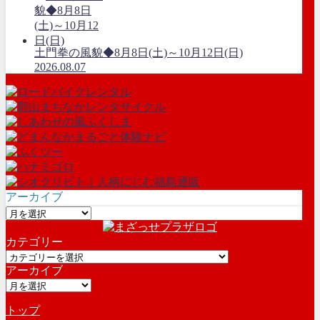
土門拳の風貌◆8月8日(土)～10月12日(日)
2026.08.07
アーカイブ
ア
ー
カテゴリー
カ
カ
イ
アーカイブ
テ
ブ
ア
ゴ
ー
リ
トップ
カ
ー