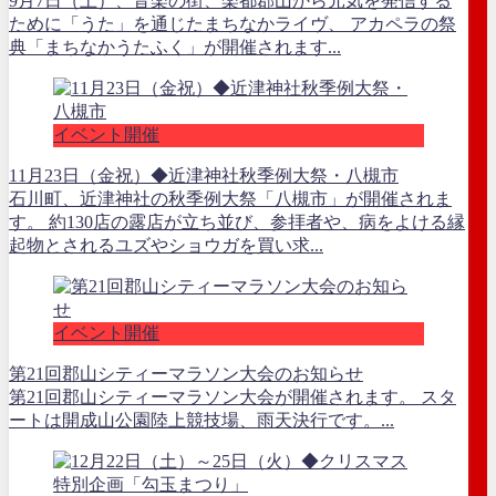
9月7日（土）、音楽の街、楽都郡山から元気を発信する
ために「うた」を通じたまちなかライヴ、 アカペラの祭
典「まちなかうたふく」が開催されます...
イベント開催
11月23日（金祝）◆近津神社秋季例大祭・八槻市
石川町、近津神社の秋季例大祭「八槻市」が開催されま
す。 約130店の露店が立ち並び、参拝者や、病をよける縁
起物とされるユズやショウガを買い求...
イベント開催
第21回郡山シティーマラソン大会のお知らせ
第21回郡山シティーマラソン大会が開催されます。 スタ
ートは開成山公園陸上競技場、雨天決行です。...