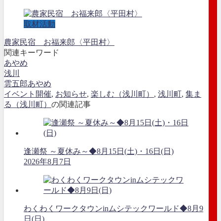
取材活動
農家民宿 お福来郎〈平田村〉
関連キーワード
あやめ
浅川
雲五郎あやめ
イベント開催
,
お知らせ
,
楽しむ（浅川町）
,
浅川町
,
集ま
る（浅川町）
の関連記事
逢瀬祭 ～夏休み～◆8月15日(土)・16日(日)
2026年8月7日
わくわくワークタウンinムシテックワールド◆8月9
日(日)