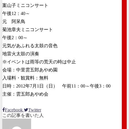
案山子ミニコンサート
午後12：40～
元 阿呆鳥
菊池章夫ミニコンサート
午後2：00～
元気があふれる太鼓の音色
地雷火太鼓の演奏
※イベントは雨等の荒天の時は中止
会場：中里雲五郎あやめ園
入場料・観賞料：無料
日時：2012年7月1日（日） 午前11：00～午後3：00
主催：雲五郎あやめ会
Facebook
Twitter
この記事を書いた人