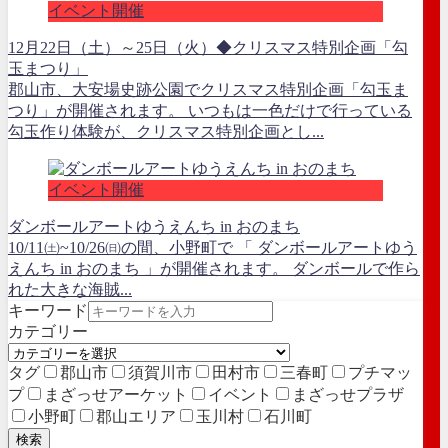
イベント開催
12月22日（土）～25日（火）◆クリスマス特別企画「勾
玉まつり」
郡山市、大安場史跡公園でクリスマス特別企画「勾玉ま
つり」が開催されます。 いつもは一色だけで行っている
勾玉作り体験が、クリスマス特別企画とし...
イベント開催
ダンボールアートゆうえんち in おのまち
10/11㈯~10/26㈰の間、小野町で 「 ダンボールアートゆう
えんち in おのまち 」が開催されます。 ダンボールで作ら
れた大きな海賊...
キーワード
カテゴリー
タグ
郡山市
須賀川市
田村市
三春町
プチマッ
プ
まざっせアーケット
イベント
まざっせプラザ
小野町
郡山エリア
玉川村
石川町
検索