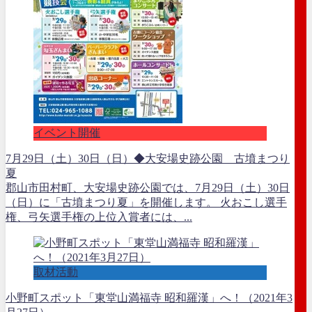
イベント開催
7月29日（土）30日（日）◆大安場史跡公園 古墳まつり
夏
郡山市田村町、大安場史跡公園では、7月29日（土）30日
（日）に「古墳まつり夏」を開催します。 火おこし選手
権、弓矢選手権の上位入賞者には、...
取材活動
小野町スポット「東堂山満福寺 昭和羅漢」へ！（2021年3