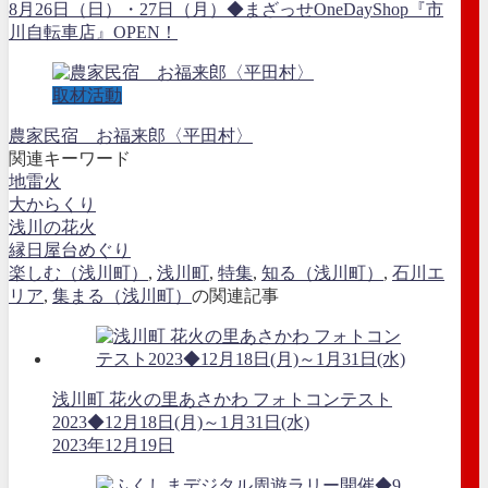
8月26日（日）・27日（月）◆まざっせOneDayShop『市
川自転車店』OPEN！
取材活動
農家民宿 お福来郎〈平田村〉
関連キーワード
地雷火
大からくり
浅川の花火
縁日屋台めぐり
楽しむ（浅川町）
,
浅川町
,
特集
,
知る（浅川町）
,
石川エ
リア
,
集まる（浅川町）
の関連記事
浅川町 花火の里あさかわ フォトコンテスト
2023◆12月18日(月)～1月31日(水)
2023年12月19日