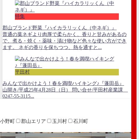
特集
郡山ブランド野菜『ハイカラリッくん（中ネギ）』
普通の葉ネギより肉厚で柔らかく、香りと甘みがあるの
で、煮る・焼く・薬味・漬け物など色々な使い方ができ
ます。 ネギの香りを保ちつつ、熱を通すと...
平田村
みんなで出かけよう！春を満喫ハイキング♪『蓬田岳』
山開き/平成25年4月28日（日） 問い合せ/平田村産業課
0247-55-3115...
小野町
郡山エリア
玉川村
石川町