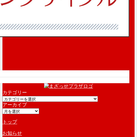
カテゴリー
カ
アーカイブ
テ
ア
ゴ
ー
リ
トップ
カ
ー
イ
お知らせ
ブ