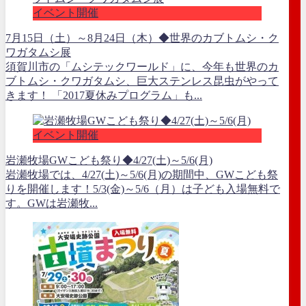
イベント開催
7月15日（土）～8月24日（木）◆世界のカブトムシ・ク
ワガタムシ展
須賀川市の「ムシテックワールド」に、今年も世界のカ
ブトムシ・クワガタムシ、巨大ステンレス昆虫がやって
きます！ 「2017夏休みプログラム」も...
イベント開催
岩瀬牧場GWこども祭り◆4/27(土)～5/6(月)
岩瀬牧場では、4/27(土)～5/6(月)の期間中、GWこども祭
りを開催します！5/3(金)～5/6（月）は子ども入場無料で
す。GWは岩瀬牧...