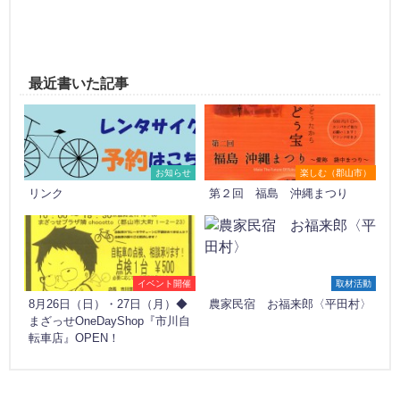
最近書いた記事
お知らせ
楽しむ（郡山市）
リンク
第２回 福島 沖縄まつり
イベント開催
取材活動
8月26日（日）・27日（月）◆
農家民宿 お福来郎〈平田村〉
まざっせOneDayShop『市川自
転車店』OPEN！