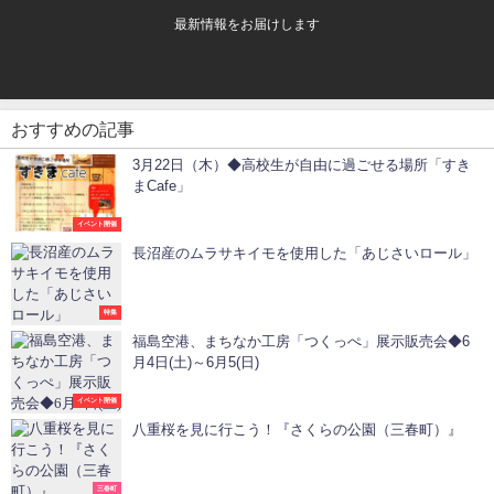
最新情報をお届けします
おすすめの記事
3月22日（木）◆高校生が自由に過ごせる場所「すき
まCafe」
イベント開催
長沼産のムラサキイモを使用した「あじさいロール」
特集
福島空港、まちなか工房「つくっぺ」展示販売会◆6
月4日(土)～6月5(日)
イベント開催
八重桜を見に行こう！『さくらの公園（三春町）』
三春町