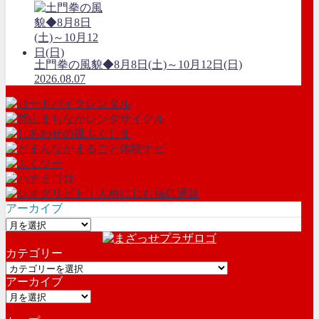
土門拳の風貌◆8月8日(土)～10月12日(日)
2026.08.07
アーカイブ
ア
ー
カテゴリー
カ
カ
イ
アーカイブ
テ
ブ
ア
ゴ
ー
リ