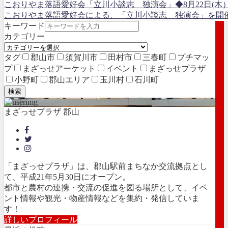
こおりやま落語愛好会「立川小談志 独演会」◆8月22日(木
こおりやま落語愛好会による、「立川小談志 独演会」を開催します
キーワード
カテゴリー
タグ
郡山市
須賀川市
田村市
三春町
プチマッ
プ
まざっせアーケット
イベント
まざっせプラザ
小野町
郡山エリア
玉川村
石川町
検索
まざっせプラザ 郡山
「まざっせプラザ」は、郡山駅前まちなか交流拠点とし
て、平成21年5月30日にオープン。
都市と農村の連携・交流の促進を図る場所として、イベ
ント情報や観光・物産情報などを集約・発信していま
す！
詳しいプロフィール