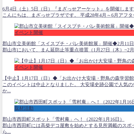
6月4日（土）5日（日）『まざっせアーケット』を開催します
こんにちは、まざっせプラザです。 平成28年4月～6月アフ
イベント開催
郡山市立美術館「スイスプチ・パレ美術館展」開催◆2月11日
郡山市において、まん延防止等重点措置（1月27日（木）~2月
イベント開催
【中止】1月17日（日）◆「お出かけ大安場・野鳥の森学習
このイベントは中止となりました。 大安場史跡公園で人気
か...
取材活動
郡山市西田町スポット「雪村庵」へ！（2022年1月16日）
郡山市西田町には高柴デコ屋敷を始めとする見所満載のスポ
ら...