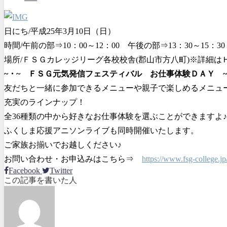
日にち/平成25年3月10日（日）
時間/午前の部⇒10：00～12：00 午後の部⇒13：30～15：30
場所/ＦＳＧカレッジリーグ各校校舎(郡山市方八町)※詳細は
~・~ ＦＳＧ元気発信フェスティバル お仕事体験ＤＡＹ ~
友だちと一緒に参加できるメニューや親子で楽しめるメニュ
充実のラインナップ！
全36種類の中から好きなお仕事体験を選ぶことができますよ♪
ふくしま応援アニソンライブも同時開催いたします。
ご家族お揃いでお越しください♪
お問い合わせ・お申込みはこちら⇒
https://www.fsg-college.jp
Facebook
Twitter
この記事を書いた人