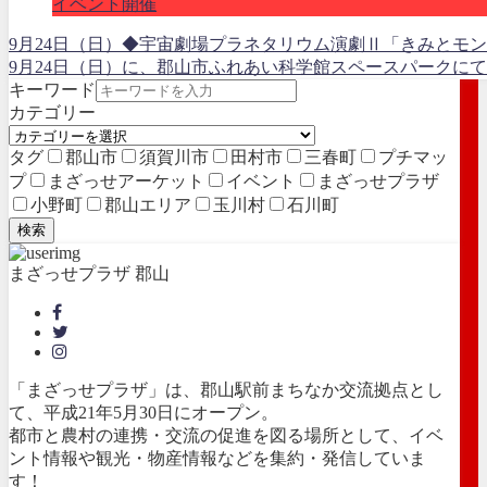
イベント開催
9月24日（日）◆宇宙劇場プラネタリウム演劇Ⅱ「きみとモ
9月24日（日）に、郡山市ふれあい科学館スペースパークにて
キーワード
カテゴリー
タグ
郡山市
須賀川市
田村市
三春町
プチマッ
プ
まざっせアーケット
イベント
まざっせプラザ
小野町
郡山エリア
玉川村
石川町
検索
まざっせプラザ 郡山
「まざっせプラザ」は、郡山駅前まちなか交流拠点とし
て、平成21年5月30日にオープン。
都市と農村の連携・交流の促進を図る場所として、イベ
ント情報や観光・物産情報などを集約・発信していま
す！