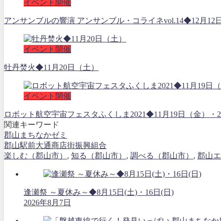
イベント開催
アンサンブルの響演 アンサンブル・コライネvol.14◆12月12
イベント開催
牡丹焚火◆11月20日（土）
イベント開催
ロボット航空宇宙フェスタふくしま2021◆11月19日（金
関連キーワード
郡山まちなかゼミ
郡山駅前大通商店街振興組合
楽しむ（郡山市）
,
知る（郡山市）
,
調べる（郡山市）
,
郡山エ
逢瀬祭 ～夏休み～◆8月15日(土)・16日(日)
2026年8月7日