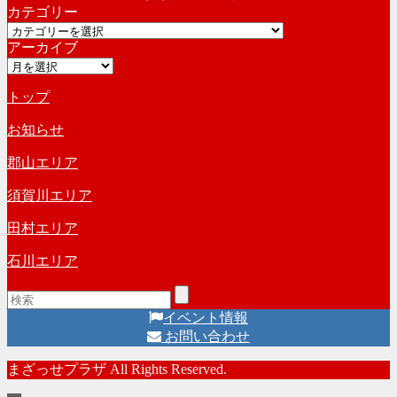
カテゴリー
カ
カ
イ
アーカイブ
テ
ブ
ア
ゴ
ー
リ
トップ
カ
ー
イ
お知らせ
ブ
郡山エリア
須賀川エリア
田村エリア
石川エリア
イベント情報
お問い合わせ
まざっせプラザ All Rights Reserved.