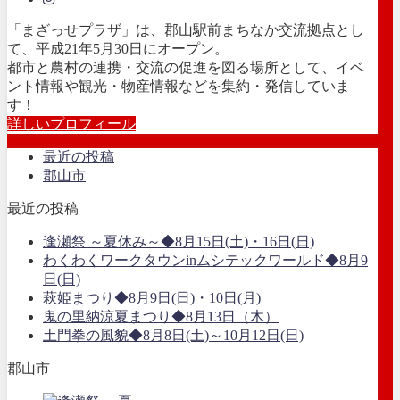
「まざっせプラザ」は、郡山駅前まちなか交流拠点とし
て、平成21年5月30日にオープン。
都市と農村の連携・交流の促進を図る場所として、イベ
ント情報や観光・物産情報などを集約・発信していま
す！
詳しいプロフィール
最近の投稿
郡山市
最近の投稿
逢瀬祭 ～夏休み～◆8月15日(土)・16日(日)
わくわくワークタウンinムシテックワールド◆8月9
日(日)
萩姫まつり◆8月9日(日)・10日(月)
鬼の里納涼夏まつり◆8月13日（木）
土門拳の風貌◆8月8日(土)～10月12日(日)
郡山市