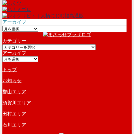
アーカイブ
ア
ー
カテゴリー
カ
カ
イ
アーカイブ
テ
ブ
ア
ゴ
ー
リ
トップ
カ
ー
イ
お知らせ
ブ
郡山エリア
須賀川エリア
田村エリア
石川エリア