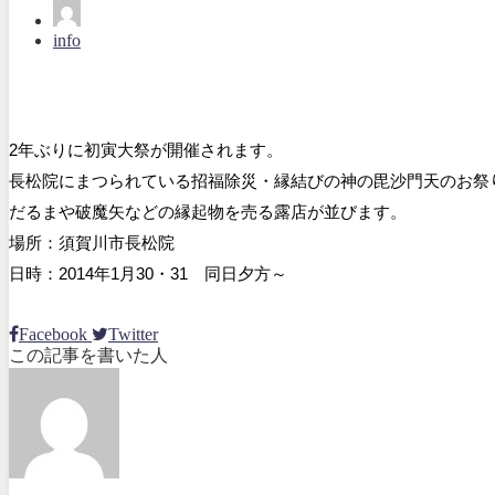
info
2年ぶりに初寅大祭が開催されます。
長松院にまつられている招福除災・縁結びの神の毘沙門天の
お祭
だるまや破魔矢などの縁起物を売る露店が並びます。
場所：須賀川市長松院
日時：2014年1月30・31 同日夕方～
Facebook
Twitter
この記事を書いた人