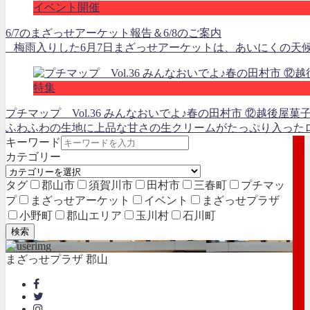
イベント開催
6/7のまざっせアーケット報告＆6/8のご案内
梅雨入りした6月7日まざっせアーケットは、あいにくの天候
特集
プチマップ Vol.36 みんなおいでよ♪春の田村市 ⑫越後屋菓
ふわふわの生地に上品な甘さの生クリームがたっぷり入ったロー
キーワード
カテゴリー
タグ
郡山市
須賀川市
田村市
三春町
プチマッ
プ
まざっせアーケット
イベント
まざっせプラザ
小野町
郡山エリア
玉川村
石川町
検索
まざっせプラザ 郡山