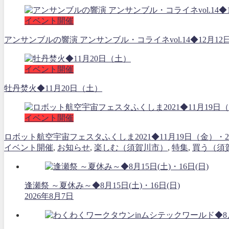
イベント開催
アンサンブルの響演 アンサンブル・コライネvol.14◆12月12
イベント開催
牡丹焚火◆11月20日（土）
イベント開催
ロボット航空宇宙フェスタふくしま2021◆11月19日（金
イベント開催
,
お知らせ
,
楽しむ（須賀川市）
,
特集
,
買う（須
逢瀬祭 ～夏休み～◆8月15日(土)・16日(日)
2026年8月7日