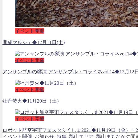
イベント開催
開成マルシェ◆12月11日(土)
イベント開催
アンサンブルの響演 アンサンブル・コライネvol.14◆12月12
イベント開催
牡丹焚火◆11月20日（土）
イベント開催
ロボット航空宇宙フェスタふくしま2021◆11月19日（金
イベント開催
,
お知らせ
,
特集
,
郡山エリア
,
郡山まちなか
の関