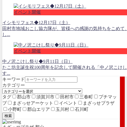
イベント開催
イシモリフェス◆12月17日（土）
田村市地域おこし協力隊が、皆様への感謝の気持ちをこめて
し...
イベント開催
中ノ沢こけし祭り◆9月11日（日）
たこ坊主誕生祝100周年を記念して開催される「中ノ沢こけ
す...
キーワード
カテゴリー
タグ
郡山市
須賀川市
田村市
三春町
プチマッ
プ
まざっせアーケット
イベント
まざっせプラザ
小野町
郡山エリア
玉川村
石川町
検索