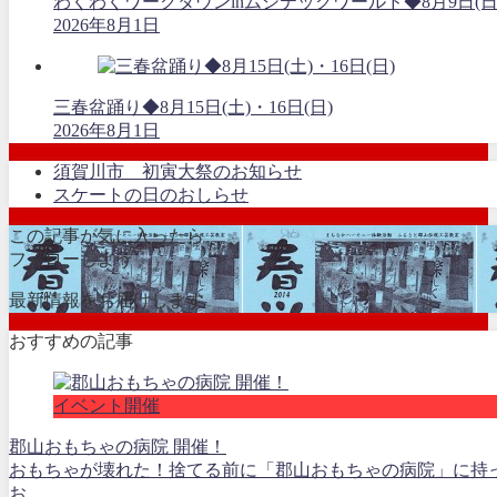
わくわくワークタウンinムシテックワールド◆8月9日(日
2026年8月1日
三春盆踊り◆8月15日(土)・16日(日)
2026年8月1日
須賀川市 初寅大祭のお知らせ
スケートの日のおしらせ
この記事が気に入ったら
フォローしよう
最新情報をお届けします
おすすめの記事
イベント開催
郡山おもちゃの病院 開催！
おもちゃが壊れた！捨てる前に「郡山おもちゃの病院」に持っ
お...