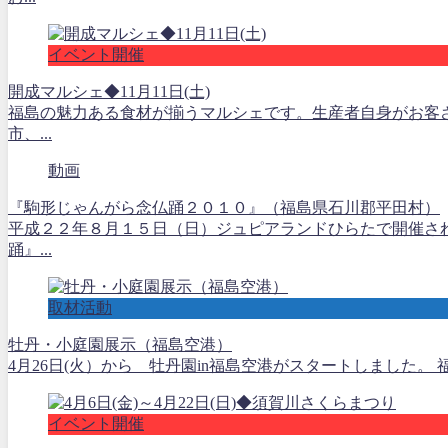
イベント開催
開成マルシェ◆11月11日(土)
福島の魅力ある食材が揃うマルシェです。生産者自身がお客
市、...
動画
『駒形じゃんがら念仏踊２０１０』（福島県石川郡平田村）
平成２２年８月１５日（日）ジュピアランドひらたで開催され
踊』...
取材活動
牡丹・小庭園展示（福島空港）
4月26日(火）から 牡丹園in福島空港がスタートしました。
イベント開催