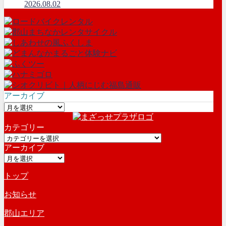
2026.08.02
アーカイブ
ア
ー
カテゴリー
カ
カ
イ
アーカイブ
テ
ブ
ア
ゴ
ー
リ
トップ
カ
ー
イ
お知らせ
ブ
郡山エリア