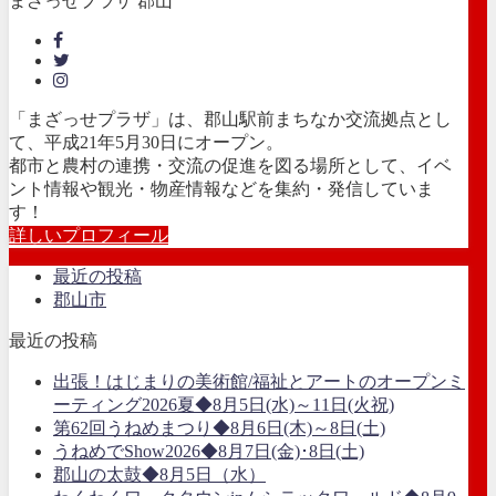
まざっせプラザ 郡山
「まざっせプラザ」は、郡山駅前まちなか交流拠点とし
て、平成21年5月30日にオープン。
都市と農村の連携・交流の促進を図る場所として、イベ
ント情報や観光・物産情報などを集約・発信していま
す！
詳しいプロフィール
最近の投稿
郡山市
最近の投稿
出張！はじまりの美術館/福祉とアートのオープンミ
ーティング2026夏◆8月5日(水)～11日(火祝)
第62回うねめまつり◆8月6日(木)～8日(土)
うねめでShow2026◆8月7日(金)･8日(土)
郡山の太鼓◆8月5日（水）