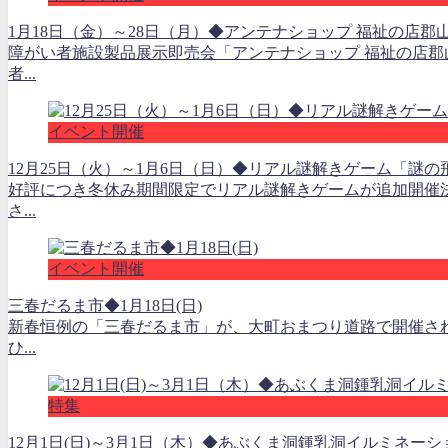
1月18日（金）～28日（月）◆アンテナショップ 福祉の店郡
障がい者施設製品展示即売会「アンテナショップ 福祉の店郡
者...
イベント開催
12月25日（火）～1月6日（日）◆リアル謎解きゲーム「謎
好評につき冬休み期間限定でリアル謎解きゲームが追加開催
さ...
イベント開催
三春だるま市◆1月18日(日)
新春恒例の「三春だるま市」が、大町おまつり道路で開催さ
ひ...
特集
12月1日(日)～3月1日（木）◆あぶくま洞鍾乳洞イルミネーション「