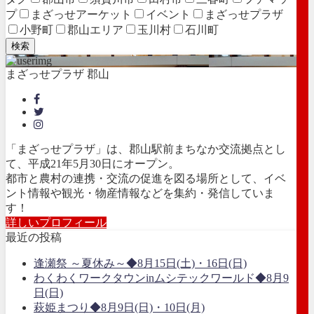
プ
まざっせアーケット
イベント
まざっせプラザ
小野町
郡山エリア
玉川村
石川町
検索
まざっせプラザ 郡山
「まざっせプラザ」は、郡山駅前まちなか交流拠点とし
て、平成21年5月30日にオープン。
都市と農村の連携・交流の促進を図る場所として、イベ
ント情報や観光・物産情報などを集約・発信していま
す！
詳しいプロフィール
最近の投稿
逢瀬祭 ～夏休み～◆8月15日(土)・16日(日)
わくわくワークタウンinムシテックワールド◆8月9
日(日)
萩姫まつり◆8月9日(日)・10日(月)