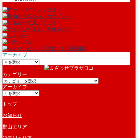
アーカイブ
ア
ー
カテゴリー
カ
カ
イ
アーカイブ
テ
ブ
ア
ゴ
ー
リ
トップ
カ
ー
イ
お知らせ
ブ
郡山エリア