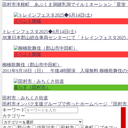
田村市滝根町、あぶくま洞鍾乳洞でイルミネーション「星蛍 Hos
イベント開催
トレインフェスタ2025◆6月14日(土)
JR東日本郡山総合車両センターにて「トレインフェスタ2025
イベント開催
柳橋歌舞伎（郡山市中田町）
2011年9月18日（日） 午後4時開演 入場無料 柳橋歌舞伎の
暮らす（田村市）
田村市・みちくさ街道
田村市オンパク支援グループで作ったホームページ 『田村市・
キーワード
カテゴリー
タグ
郡山市
須賀川市
田村市
三春町
プチマッ