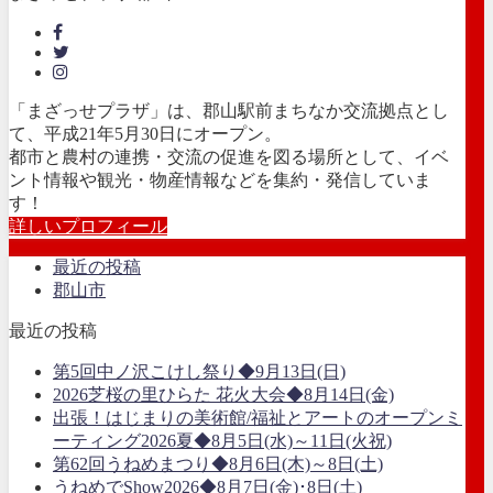
「まざっせプラザ」は、郡山駅前まちなか交流拠点とし
て、平成21年5月30日にオープン。
都市と農村の連携・交流の促進を図る場所として、イベ
ント情報や観光・物産情報などを集約・発信していま
す！
詳しいプロフィール
最近の投稿
郡山市
最近の投稿
第5回中ノ沢こけし祭り◆9月13日(日)
2026芝桜の里ひらた 花火大会◆8月14日(金)
出張！はじまりの美術館/福祉とアートのオープンミ
ーティング2026夏◆8月5日(水)～11日(火祝)
第62回うねめまつり◆8月6日(木)～8日(土)
うねめでShow2026◆8月7日(金)･8日(土)