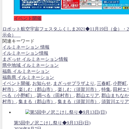
イベント開催
ロボット航空宇宙フェスタふくしま2021◆11月19日（金）
示会）
関連キーワード
イルミネーション 情報
イルミネーション情報
まざっせ イルミネーション情報
県中地域 イルミネーション
福島 イルミネーション
福島県 イルミネーション
イベント開催
,
お知らせ
,
まざっせプラザより
,
三春町
,
小野町
,
村市）
,
楽しむ（郡山市）
,
楽しむ（須賀川市）
,
特集
,
田村エ
べる（小野町）
,
調べる（田村市）
,
郡山エリア
,
郡山まちなか
村市）
,
集まる（郡山市）
,
集まる（須賀川市）
,
須賀川エリア
第5回中ノ沢こけし祭り◆9月13日(日)
2026年8月7日