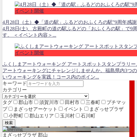
イベント開催
4月28日（土）◆「道の駅」ふるどのおふくろの駅”9周年感謝
4月28日(土)、古殿町の道の駅ふるどの「おふくろの駅」で9周年
す。 ＜イベント内容＞...
イベント開催
ふくしまアートウォーキング アートスポットスタンプラリー、
アートウォーキングにチャレンジしませんか。福島県内3つの
いウォーキングを実践！コース内のポイン...
キーワード
カテゴリー
タグ
郡山市
須賀川市
田村市
三春町
プチマッ
プ
まざっせアーケット
イベント
まざっせプラザ
小野町
郡山エリア
玉川村
石川町
検索
まざっせプラザ 郡山