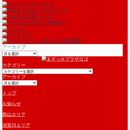
アーカイブ
ア
ー
カテゴリー
カ
カ
イ
アーカイブ
テ
ブ
ア
ゴ
ー
リ
トップ
カ
ー
イ
お知らせ
ブ
郡山エリア
須賀川エリア