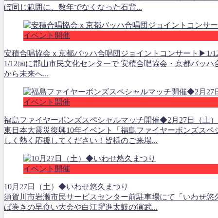
ぼ同じ範囲に、数年でなくなった石背...
イベント開催
安積合唱協会ｘ京都バッハ合唱団ジョイントコンサート▶1/1
1/12㈷に郡山市民文化センターで 安積合唱協会・京都バッハ
から未来へ...
イベント開催
福島ファイヤーボンズスペシャルマッチ開催◆2月27日（土）
東日本大震災復興10年イベント「福島ファイヤーボンズスペ
しく熱く応援してください！皆様のご来場...
イベント開催
10月27日（土）◆いわせ悠久まつり
須賀川市岩瀬市民サービスセンター前駐車場にて「いわせ悠
ぱ巻きの早食い大会や白江躍進太鼓の演武...