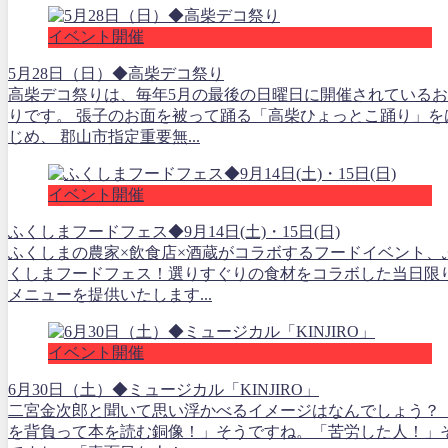
イベント開催
5月28日（日）◆高柴デコ祭り
高柴デコ祭りは、毎年5月の最後の日曜日に開催されている
りです。 張子のお面を被って踊る「高柴ひょっとこ踊り」を
じめ、 郡山市指定重要無...
イベント開催
ふくしまフードフェス◆9月14日(土)・15日(日)
ふくしまの農家×飲食店×酒蔵がコラボするフードイベント、
くしまフードフェス！選りすぐりの食材をコラボした当日限
メニューを提供いたします...
イベント開催
6月30日（土）◆ミュージカル「KINJIRO」
二宮金次郎と聞いて思い浮かべるイメージはなんでしょう？
を背負って本を読む銅像！」そうですね。「苦労した人！」