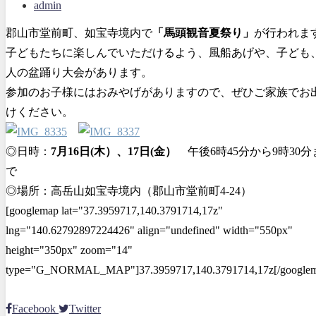
admin
郡山市堂前町、如宝寺境内で
「馬頭観音夏祭り」
が行われま
子どもたちに楽しんでいただけるよう、風船あげや、子ども
人の盆踊り大会があります。
参加のお子様にはおみやげがありますので、ぜひご家族でお
けください。
◎日時：
7月16日(木）、17日(金）
午後6時45分から9時30分
で
◎場所：高岳山如宝寺境内（郡山市堂前町4-24）
[googlemap lat="37.3959717,140.3791714,17z"
lng="140.62792897224426" align="undefined" width="550px"
height="350px" zoom="14"
type="G_NORMAL_MAP"]37.3959717,140.3791714,17z[/googlem
Facebook
Twitter