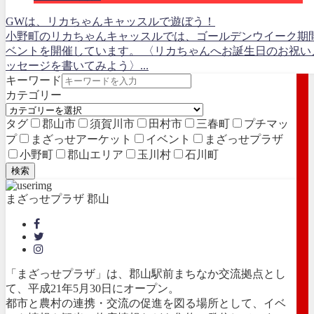
GWは、リカちゃんキャッスルで遊ぼう！
小野町のリカちゃんキャッスルでは、ゴールデンウイーク期
ベントを開催しています。 〈リカちゃんへお誕生日のお祝い
ッセージを書いてみよう〉...
キーワード
カテゴリー
タグ
郡山市
須賀川市
田村市
三春町
プチマッ
プ
まざっせアーケット
イベント
まざっせプラザ
小野町
郡山エリア
玉川村
石川町
検索
まざっせプラザ 郡山
「まざっせプラザ」は、郡山駅前まちなか交流拠点とし
て、平成21年5月30日にオープン。
都市と農村の連携・交流の促進を図る場所として、イベ