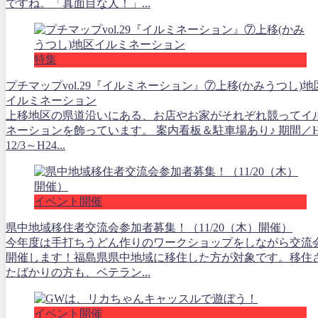
ですね。「真面目な人！」...
特集
プチマップvol.29『イルミネーション』⑦上移(かみうつし)地
イルミネーション
上移地区の県道沿いにある、お店やお家がそれぞれ競ってイ
ネーションを飾っています。 案内看板＆駐車場あり♪ 期間／H
12/3～H24...
イベント開催
県中地域移住者交流会参加者募集！（11/20（木）開催）
今年度は手打ちうどん作りのワークショップをしながら交流
開催します！福島県県中地域に移住した方が対象です。移住
たばかりの方も、ベテラン...
イベント開催