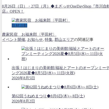
8月26日（日）・27日（月）◆まざっせOneDayShop『市川自
店』OPEN！
取材活動
農家民宿 お福来郎〈平田村〉
イベント開催
,
お知らせ
,
特集
,
郡山エリア
の関連記事
出張！はじまりの美術館/福祉とアートのオープンミー
ング2026夏◆8月5日(水)～11日(火祝)
2026年8月5日
第62回うねめまつり◆8月6日(木)～8日(土)
2026年8月2日