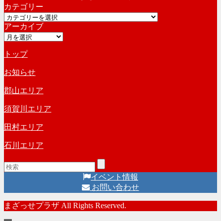
カテゴリー
カ
カ
イ
アーカイブ
テ
ブ
ア
ゴ
ー
リ
トップ
カ
ー
イ
お知らせ
ブ
郡山エリア
須賀川エリア
田村エリア
石川エリア
イベント情報
お問い合わせ
まざっせプラザ All Rights Reserved.