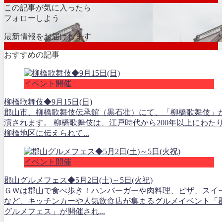
この記事が気に入ったら
フォローしよう
最新情報をお届けします
おすすめの記事
イベント開催
柳橋歌舞伎◆9月15日(日)
郡山市、柳橋歌舞伎伝承館（黒石壮）にて、「柳橋歌舞伎」
演されます。 柳橋歌舞伎は、江戸時代から200年以上にわた
柳橋地区に伝えられて...
イベント開催
郡山グルメフェス◆5月2日(土)～5日(火祝)
ＧＷは郡山で食べ歩き！ハンバーガーや肉料理、ピザ、スイ
など、キッチンカーや人気飲食店が集まるグルメイベント「
グルメフェス」が開催され...