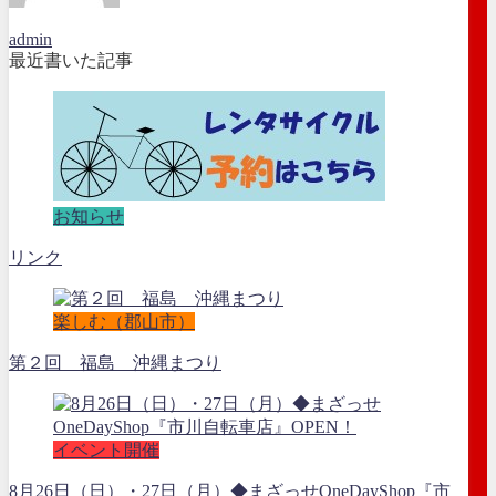
admin
最近書いた記事
お知らせ
リンク
楽しむ（郡山市）
第２回 福島 沖縄まつり
イベント開催
8月26日（日）・27日（月）◆まざっせOneDayShop『市