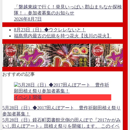
「磐越東線で行く！発見いっぱい 郡山まちなか探検
隊！」参加者募集のお知らせ
2026年8月7日
8月23日（日）◆ウクレレないと！
福島県内最古の伝統を持つ花火【浅川の花火】
この記事が気に入ったら
フォローしよう
最新情報をお届けします
おすすめの記事
イベント開催
5月28日（日）◆2017田んぼアート 豊作祈願田植え祭り
参加者募集！
5月28日（日）鏡石町図書館北側の田んぼで『2017かがみ
いし田んぼアート』田植え祭りを開催します。 このイベ