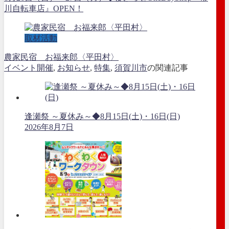
川自転車店』OPEN！
取材活動
農家民宿 お福来郎〈平田村〉
イベント開催
,
お知らせ
,
特集
,
須賀川市
の関連記事
逢瀬祭 ～夏休み～◆8月15日(土)・16日(日)
2026年8月7日