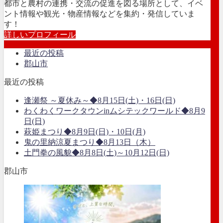
都市と農村の連携・交流の促進を図る場所として、イベ
ント情報や観光・物産情報などを集約・発信していま
す！
詳しいプロフィール
最近の投稿
郡山市
最近の投稿
逢瀬祭 ～夏休み～◆8月15日(土)・16日(日)
わくわくワークタウンinムシテックワールド◆8月9
日(日)
萩姫まつり◆8月9日(日)・10日(月)
鬼の里納涼夏まつり◆8月13日（木）
土門拳の風貌◆8月8日(土)～10月12日(日)
郡山市