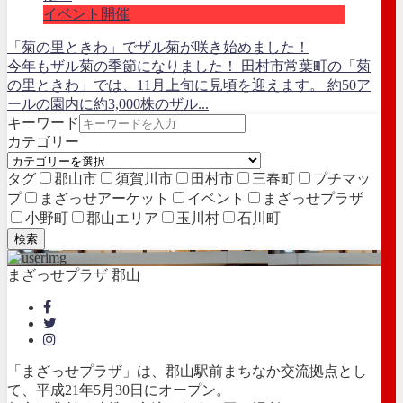
イベント開催
「菊の里ときわ」でザル菊が咲き始めました！
今年もザル菊の季節になりました！ 田村市常葉町の「菊
の里ときわ」では、11月上旬に見頃を迎えます。 約50ア
ールの園内に約3,000株のザル...
キーワード
カテゴリー
タグ
郡山市
須賀川市
田村市
三春町
プチマッ
プ
まざっせアーケット
イベント
まざっせプラザ
小野町
郡山エリア
玉川村
石川町
検索
まざっせプラザ 郡山
「まざっせプラザ」は、郡山駅前まちなか交流拠点とし
て、平成21年5月30日にオープン。