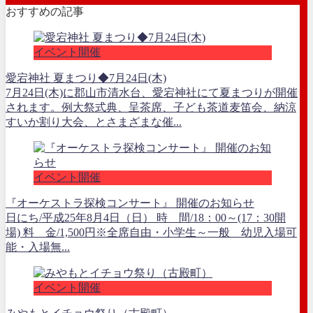
おすすめの記事
イベント開催
愛宕神社 夏まつり◆7月24日(木)
7月24日(木)に郡山市清水台、愛宕神社にて夏まつりが開催
されます。例大祭式典、呈茶席、子ども茶道麦笛会、納涼
すいか割り大会、とさまざまな催...
イベント開催
『オーケストラ探検コンサート』 開催のお知らせ
日にち/平成25年8月4日（日） 時 間/18：00～(17：30開
場) 料 金/1,500円※全席自由・小学生～一般 幼児入場可
能・入場無...
イベント開催