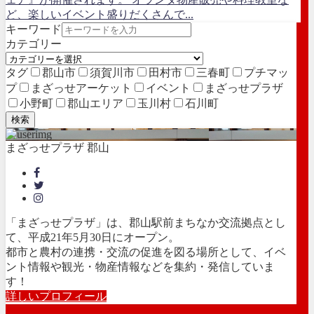
ど、楽しいイベント盛りだくさんで...
キーワード
カテゴリー
タグ
郡山市
須賀川市
田村市
三春町
プチマッ
プ
まざっせアーケット
イベント
まざっせプラザ
小野町
郡山エリア
玉川村
石川町
検索
まざっせプラザ 郡山
「まざっせプラザ」は、郡山駅前まちなか交流拠点とし
て、平成21年5月30日にオープン。
都市と農村の連携・交流の促進を図る場所として、イベ
ント情報や観光・物産情報などを集約・発信していま
す！
詳しいプロフィール