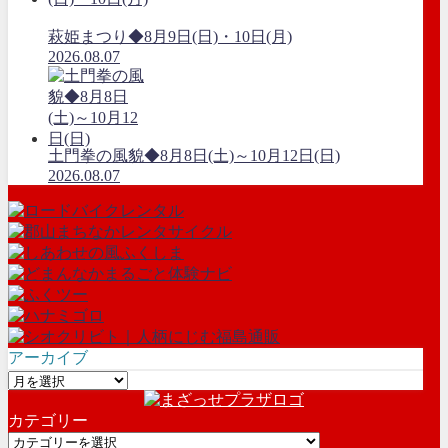
萩姫まつり◆8月9日(日)・10日(月)
2026.08.07
土門拳の風貌◆8月8日(土)～10月12日(日)
2026.08.07
アーカイブ
ア
ー
カテゴリー
カ
カ
イ