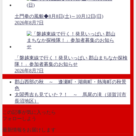
土門拳の風貌◆8月8日(土)～10月12日(日)
2026年8月7日
「磐越東線で行く！発見いっぱい 郡山まちなか探検
隊！」参加者募集のお知らせ
2026年8月7日
郡山西部の秋 ～ 逢瀬町・湖南町・熱海町の秋景
色
太閤秀吉も見ていた？！ ～ 馬尾の滝（須賀川市
長沼地区）
この記事が気に入ったら
フォローしよう
最新情報をお届けします