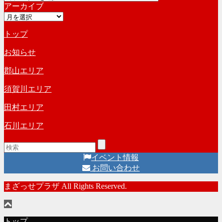
アーカイブ
テ
ブ
ア
ゴ
ー
リ
トップ
カ
ー
イ
お知らせ
ブ
郡山エリア
須賀川エリア
田村エリア
石川エリア
イベント情報
お問い合わせ
まざっせプラザ All Rights Reserved.
トップ