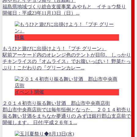
みやもとイチョウ祭り（古殿町）
福島県地域づくり総合支援事業 みやもと イチョウ祭り
開催日：平成23年11月13日（日）...
特集
もうひと遊びに出掛けよう！『プチ グリーン』
駅前アーケード内のオレンジ色のテントが目印。 しっかり
チキンライスの『オムライス』でお腹いっぱい！ 野菜たっ
ぷり！こだわりの『グリーンカレー...
イベント開催
２０１４初売り振る舞い甘酒 郡山市中央商店街
郡山市中央商店街では毎年恒例となった、 ２０１４初売り
振る舞い甘酒をまちなか夢通りの みずほ銀行郡山支店前で
開催します。 日付/平成２６年１...