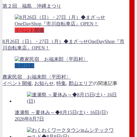
第２回 福島 沖縄まつり
イベント開催
8月26日（日）・27日（月）◆まざっせOneDayShop『市
川自転車店』OPEN！
取材活動
農家民宿 お福来郎〈平田村〉
イベント開催
,
お知らせ
,
特集
,
郡山エリア
の関連記事
逢瀬祭 ～夏休み～◆8月15日(土)・16日(日)
2026年8月7日