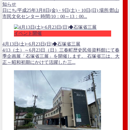
知らせ
日にち/平成25年3月8日(金)・9日(土)・10日(日) 場所/郡山
市民文化センター 時間/10：00～13：00...
イベント開催
4月13日(土)~6月23日(日)◆石塚省三展
4/13（土）～6月23日（日）三春町歴史民俗資料館にて春
季企画展「石塚省三展」を開催します。 石塚省三は、大
正～昭和初期にかけて活躍した三...