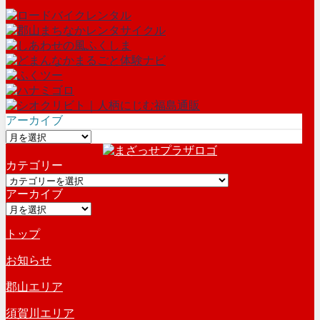
アーカイブ
ア
ー
カテゴリー
カ
カ
イ
アーカイブ
テ
ブ
ア
ゴ
ー
リ
トップ
カ
ー
イ
お知らせ
ブ
郡山エリア
須賀川エリア