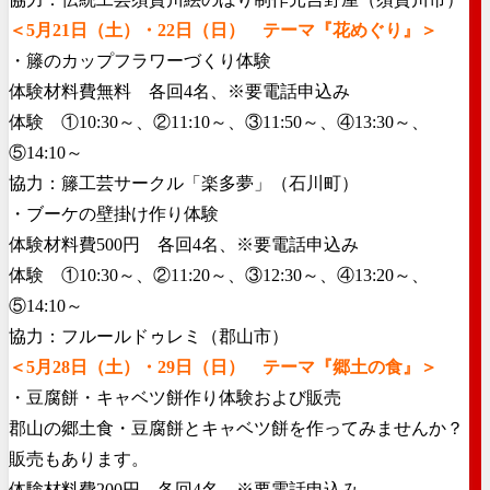
＜5月21日（土）・22日（日） テーマ『花めぐり』＞
・籐のカップフラワーづくり体験
体験材料費無料 各回4名、※要電話申込み
体験 ①10:30～、②11:10～、③11:50～、④13:
30～、
⑤14:10～
協力：籐工芸サークル「楽多夢」（石川町）
・ブーケの壁掛け作り体験
体験材料費500円 各回4名、※要電話申込み
体験 ①10:30～、②11:20～、③12:30～、④13:
20～、
⑤14:10～
協力：フルールドゥレミ（郡山市）
＜5月28日（土）・29日（日） テーマ『郷土の食』＞
・豆腐餅・キャベツ餅作り体験および販売
郡山の郷土食・豆腐餅とキャベツ餅を作ってみませんか？
販売もあります。
体験材料費200円 各回4名、※要電話申込み