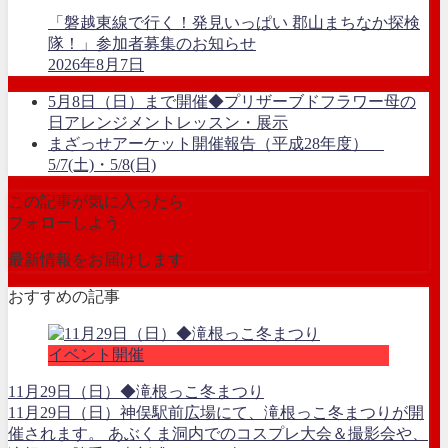
「磐越東線で行く！発見いっぱい 郡山まちなか探検
隊！」参加者募集のお知らせ
2026年8月7日
5月8日（日）まで開催◆プリザーブドフラワー母の
日アレンジメントレッスン・展示
まざっせアーケット開催報告（平成28年度）
5/7(土)・5/8(日)
この記事が気に入ったら
フォローしよう
最新情報をお届けします
おすすめの記事
イベント開催
11月29日（日）◆滝根っこ冬まつり
11月29日（日）神俣駅前広場にて、滝根っこ冬まつりが開
催されます。 あぶくま洞内でのコスプレ大会＆撮影会や、