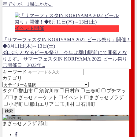
年ですが、1周にかか...
イベント開催
「サマーフェスタIN KORIYAMA 2022 ビール祭り」開催！
◆8月11日(木)～13日(土)
3年ぶりとなるビール祭り、今年は郡山駅前にて開催とな
ります。 サマーフェスタIN KORIYAMA 2022 ビール祭り
〇開催日 2022年...
キーワード
カテゴリー
タグ
郡山市
須賀川市
田村市
三春町
プチマッ
プ
まざっせアーケット
イベント
まざっせプラザ
小野町
郡山エリア
玉川村
石川町
検索
まざっせプラザ 郡山