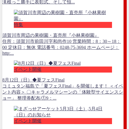
滝根っこ勝手に表彰式、そして恒...
特集
須賀川市周辺の果樹園・直売所『小林果樹園』
住所：須賀川市前田川字和尚作10 営業時間：8：30～18：
00 定休日：無休 電話番号：0248-75-3694 ホームページ：
http:...
イベント開催
8月12日（日）◆夏フェスFinal
コミュタン福島で「夏フェスFinal」を開催します！ ＜イベ
ント内容＞ 〇キャラメルマシーンの「体験型サイエンスシ
ョー」 整理券配布/①9：...
イベント開催