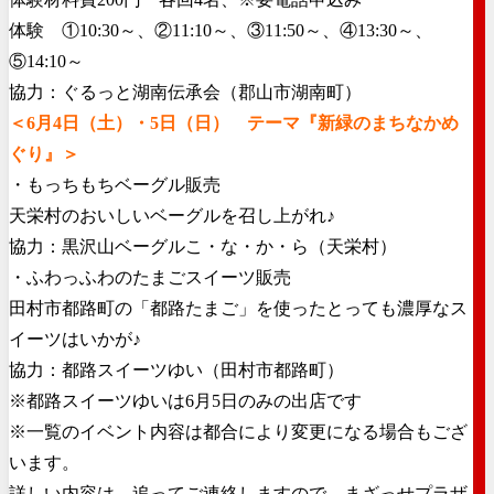
体験 ①10:30～、②11:10～、③11:50～、④13:
30～、
⑤14:10～
協力：ぐるっと湖南伝承会（郡山市湖南町）
＜6月4日（土）・5日（日） テーマ『新緑のまちなかめ
ぐり』＞
・もっちもちベーグル販売
天栄村のおいしいベーグルを召し上がれ♪
協力：黒沢山ベーグルこ・な・か・ら（天栄村）
・ふわっふわのたまごスイーツ販売
田村市都路町の「都路たまご」
を使ったとっても濃厚なス
イーツはいかが♪
協力：都路スイーツゆい（田村市都路町）
※都路スイーツゆいは6月5日のみの出店です
※一覧のイベント内容は都合により変更になる場合もござ
います。
詳しい内容は、追ってご連絡しますので、
まざっせプラザ