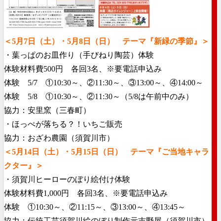
＜5月7日（土）・5月8日（日） テーマ『新緑の季節』＞
・葉っぱのお皿作り（手びねり陶芸）体験
体験材料費500円 各回3名、※要電話申込み
体験 5/7 ①10:30～、②11:30～、③13:00～、④14:
00～
体験 5/8 ①10:30～、②11:30～（5/8は午前中のみ）
協力：安里窯（三春町）
・ほっぺが落ちる？！いちご販売
協力：おざわ農園（須賀川市）
＜5月14日（土）・5月15日（日） テーマ『ご当地キャラ
クター』＞
・須賀川ヒーローのぼり絵付け体験
体験材料費1,000円 各回3名、※要電話申込み
体験 ①10:30～、②11:15～、③13:00～、④13:
45～
協力：伝統工芸須賀川絵のぼり制作元吉野屋（須賀川市）