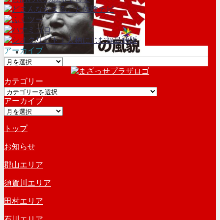
アーカイブ
ア
ー
カテゴリー
カ
カ
イ
アーカイブ
テ
ブ
ア
ゴ
ー
リ
トップ
カ
ー
イ
お知らせ
ブ
郡山エリア
須賀川エリア
田村エリア
石川エリア