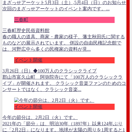
まざっせアーケット5月3日（土）,5月4日（日）のお知らせ
次回のまざっせアーケットのイベント案内です。...
三春町
三春町歴史民俗資料館
春の職人の道具、商家・農家の様子、藩主秋田氏に関する
ものなどの展示されています。 併設の自由民権記念館で
は、河野広中ら多くの民権家の資料が見...
イベント開催
3月26日（日）◆100万人のクラシックライブ
郡山市富久山町 阿弥陀寺にて「100万人のクラシックラ
イブ」が開催されます。 クラシック音楽ファンのためのコ
ンサートではなく、クラシック音楽...
イベント開催
今年の節分は、2月2日（火）です。
2021年の「節分」は、明治30年（1897年）以来124年ぶり
に「2月2日」になります。地球が太陽の周りを1周すると1