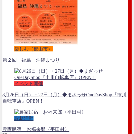
楽しむ（郡山市）
第２回 福島 沖縄まつり
イベント開催
8月26日（日）・27日（月）◆まざっせOneDayShop『市川
自転車店』OPEN！
取材活動
農家民宿 お福来郎〈平田村〉