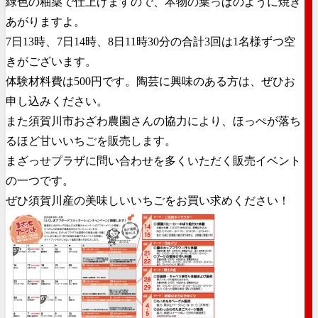
緑色の釉薬で仕上げますので、
本物の葉っぱのように焼き
あがりますよ。
7日13時、7日14時、
8日11時30分の合計3回は1名様ずつ空
きがございます。
体験材料費は500円です。陶芸に興味のある方は、
ぜひお
申し込みください。
また須賀川市おざわ農園さんの協力により、
ほっぺが落ち
るほど甘いいちごを販売します。
まざっせプラザに問い合わせを多くいただく販売イベント
の一つで
す。
ぜひ須賀川産の美味しいいちごをお買い求めください！