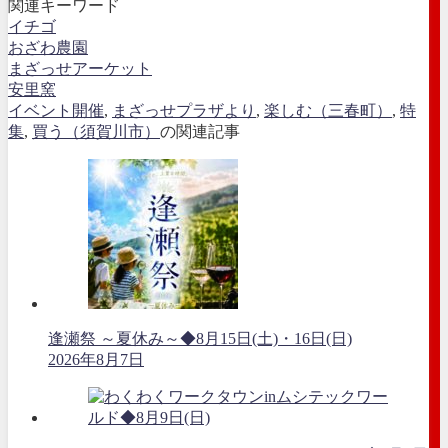
関連キーワード
イチゴ
おざわ農園
まざっせアーケット
安里窯
イベント開催
,
まざっせプラザより
,
楽しむ（三春町）
,
特
集
,
買う（須賀川市）
の関連記事
逢瀬祭 ～夏休み～◆8月15日(土)・16日(日)
2026年8月7日