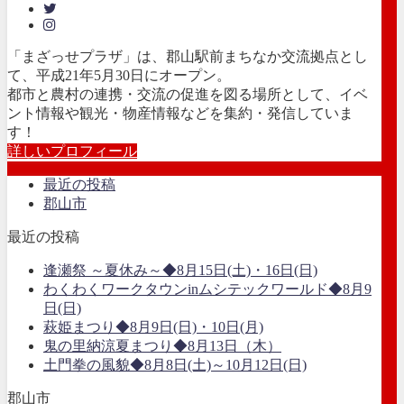
「まざっせプラザ」は、郡山駅前まちなか交流拠点とし
て、平成21年5月30日にオープン。
都市と農村の連携・交流の促進を図る場所として、イベ
ント情報や観光・物産情報などを集約・発信していま
す！
詳しいプロフィール
最近の投稿
郡山市
最近の投稿
逢瀬祭 ～夏休み～◆8月15日(土)・16日(日)
わくわくワークタウンinムシテックワールド◆8月9
日(日)
萩姫まつり◆8月9日(日)・10日(月)
鬼の里納涼夏まつり◆8月13日（木）
土門拳の風貌◆8月8日(土)～10月12日(日)
郡山市