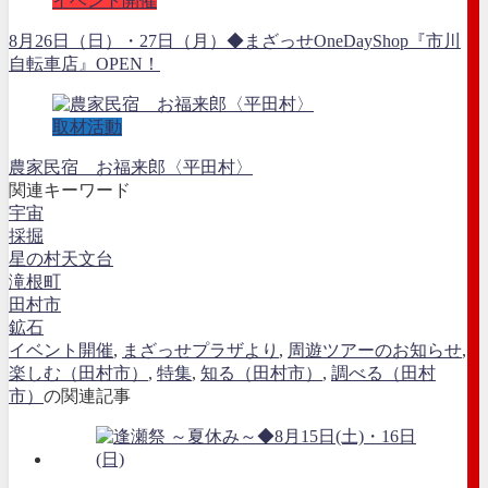
イベント開催
8月26日（日）・27日（月）◆まざっせOneDayShop『市川
自転車店』OPEN！
取材活動
農家民宿 お福来郎〈平田村〉
関連キーワード
宇宙
採掘
星の村天文台
滝根町
田村市
鉱石
イベント開催
,
まざっせプラザより
,
周遊ツアーのお知らせ
,
楽しむ（田村市）
,
特集
,
知る（田村市）
,
調べる（田村
市）
の関連記事