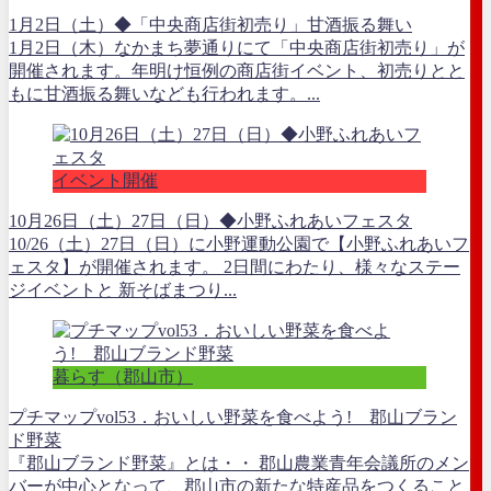
1月2日（土）◆「中央商店街初売り」甘酒振る舞い
1月2日（木）なかまち夢通りにて「中央商店街初売り」が
開催されます。年明け恒例の商店街イベント、初売りとと
もに甘酒振る舞いなども行われます。...
イベント開催
10月26日（土）27日（日）◆小野ふれあいフェスタ
10/26（土）27日（日）に小野運動公園で【小野ふれあいフ
ェスタ】が開催されます。 2日間にわたり、様々なステー
ジイベントと 新そばまつり...
暮らす（郡山市）
プチマップvol53．おいしい野菜を食べよう! 郡山ブラン
ド野菜
『郡山ブランド野菜』とは・・ 郡山農業青年会議所のメン
バーが中心となって、郡山市の新たな特産品をつくること