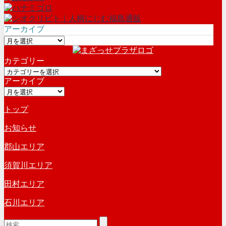
アーカイブ
ア
ー
カテゴリー
カ
カ
イ
アーカイブ
テ
ブ
ア
ゴ
ー
リ
トップ
カ
ー
イ
お知らせ
ブ
郡山エリア
須賀川エリア
田村エリア
石川エリア