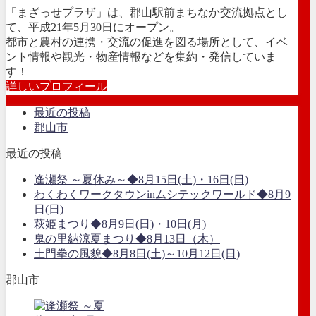
「まざっせプラザ」は、郡山駅前まちなか交流拠点とし
て、平成21年5月30日にオープン。
都市と農村の連携・交流の促進を図る場所として、イベ
ント情報や観光・物産情報などを集約・発信していま
す！
詳しいプロフィール
最近の投稿
郡山市
最近の投稿
逢瀬祭 ～夏休み～◆8月15日(土)・16日(日)
わくわくワークタウンinムシテックワールド◆8月9
日(日)
萩姫まつり◆8月9日(日)・10日(月)
鬼の里納涼夏まつり◆8月13日（木）
土門拳の風貌◆8月8日(土)～10月12日(日)
郡山市