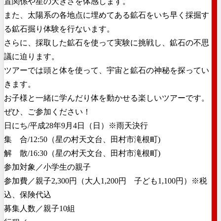
置関係や星の大きさを体感します。
また、太陽系の各地点に埋めてある鉱石をいち早く採掘す
る鉱石掘り体験を行ないます。
さらに、採取した鉱石を使って実験に挑戦し、鉱石の不思
議に迫ります。
ツアーでは頭と体を使って、宇宙と鉱石の神秘を探ってい
きます。
お子様と一緒に学んだり体を動かせる楽しいツアーです。
ぜひ、ご参加ください！
日にち/平成28年9月4日（日）※雨天決行
集 合/12:50（星の村天文台、田村市滝根町)
解 散/16:30（星の村天文台、田村市滝根町)
参加対象／小学生の親子
参加費／親子2,300円（大人1,200円 子ども1,100円）※税
込、保険代込
募集人数／親子10組