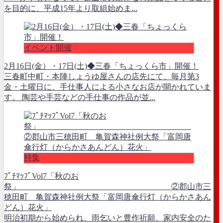
を目的に、平成15年より取組始めま...
イベント開催
2月16日(金）・17日(土)◆三春「ちょっくら市」開催！
三春町中町・本陣しょうゆ屋さんの店先にて、毎月第3
金・土曜日に、手仕事人による小さなお店が開かれていま
す。 陶芸や手芸などの手仕事の作品が並...
特集
ﾌﾟﾁﾏｯﾌﾟVol7「秋のお
祭」 ②郡山市三
穂田町 亀賀森神社例大祭「富岡唐傘行灯（からかさあん
どん）花火」
明治初期から始められ、雨乞いと豊作祈願、家内安全のた