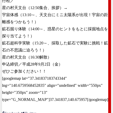
行程／
星の村天文台（12:50集合、挨拶）→
宇宙体感（13:10～、天文台にミニ太陽系が出現！宇宙の距
離感をつかもう！）
鉱石掘り体験（14:00～、惑星のヒントをもとに採掘地点を
探り当てよう！）
鉱石超科学実験（15:20～、採取した鉱石で実験に挑戦！鉱
石の不思議に迫ろう！）
星の村天文台（16:30解散）
申込締切／平成28年9月2日（金）
ぜひご参加ください！！
[googlemap lat="37.341837183743344"
lng="140.6759568452835" align="undefined" width="550px"
height="350px" zoom="13"
type="G_NORMAL_MAP"]37.341837,140.675957[/googlemap]