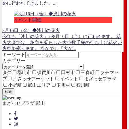
めに行われてきました。...
イベント開催
8月16日（金）◆浅川の花火
今年も「浅川の花火」が8月16日（金）に行われます。 花
火大会では、趣向を凝らした大小数千発の打ち上げ花火が
夜空を彩ります。 なかでも「大か...
キーワード
カテゴリー
タグ
郡山市
須賀川市
田村市
三春町
プチマッ
プ
まざっせアーケット
イベント
まざっせプラザ
小野町
郡山エリア
玉川村
石川町
検索
まざっせプラザ 郡山