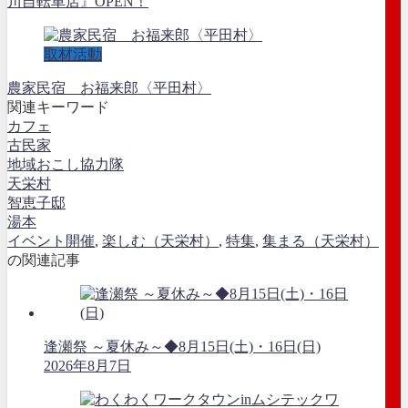
川自転車店』OPEN！
取材活動
農家民宿 お福来郎〈平田村〉
関連キーワード
カフェ
古民家
地域おこし協力隊
天栄村
智恵子邸
湯本
イベント開催
,
楽しむ（天栄村）
,
特集
,
集まる（天栄村）
の関連記事
逢瀬祭 ～夏休み～◆8月15日(土)・16日(日)
2026年8月7日