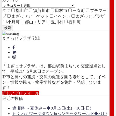
タグ
郡山市
須賀川市
田村市
三春町
プチマッ
プ
まざっせアーケット
イベント
まざっせプラザ
小野町
郡山エリア
玉川村
石川町
検索
まざっせプラザ 郡山
「まざっせプラザ」は、郡山駅前まちなか交流拠点とし
て、平成21年5月30日にオープン。
都市と農村の連携・交流の促進を図る場所として、イベ
ント情報や観光・物産情報などを集約・発信していま
す！
詳しいプロフィール
最近の投稿
逢瀬祭 ～夏休み～◆8月15日(土)・16日(日)
わくわくワークタウンinムシテックワールド◆8月9