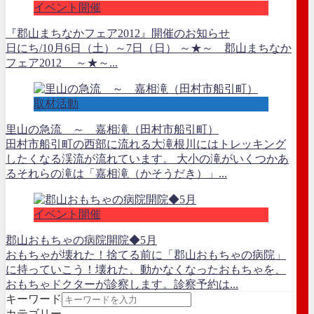
イベント開催
『郡山まちなかフェア2012』開催のお知らせ
日にち/10月6日（土）～7日（日） ～★～ 郡山まちなか
フェア2012 ～★～...
取材活動
里山の急流 ～ 嘉相滝（田村市船引町）
田村市船引町の西部に流れる大滝根川にはトレッキング
したくなる渓流が流れています。 大小の滝がいくつかあ
るそれらの滝は「嘉相滝（かそうだき）」...
イベント開催
郡山おもちゃの病院開院◆5月
おもちゃが壊れた！捨てる前に「郡山おもちゃの病院」
に持っていこう！壊れた、動かなくなったおもちゃを、
おもちゃドクターが診察します。診察予約は...
キーワード
カテゴリー