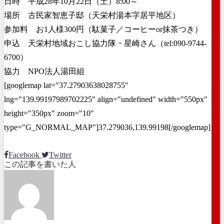
日時 平成28年10月22日（土）8:00～
場所 古民家智恵子邸（天栄村湯本字居平地区）
参加料 お1人様300円（駄菓子／コーヒーor抹茶つき）
申込 天栄村地域おこし協力隊・星崎さん（tel:090-9744-
6700）
協力 NPO法人湯田組
[googlemap lat="37.27903638028755"
lng="139.99197989702225" align="undefined" width="550px"
height="350px" zoom="10"
type="G_NORMAL_MAP"]37.279036,139.99198[/googlemap]
Facebook
Twitter
この記事を書いた人