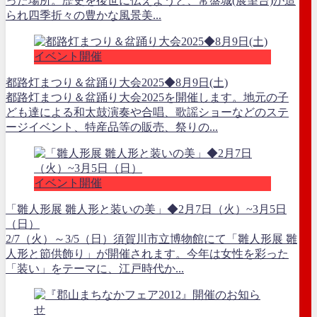
った場所。歴史を後世に伝えようと、常盤城(展望台)が造
られ四季折々の豊かな風景美...
イベント開催
都路灯まつり＆盆踊り大会2025◆8月9日(土)
都路灯まつり＆盆踊り大会2025を開催します。地元の子
ども達による和太鼓演奏や合唱、歌謡ショーなどのステ
ージイベント、特産品等の販売、祭りの...
イベント開催
「雛人形展 雛人形と装いの美」◆2月7日（火）~3月5日
（日）
2/7（火）～3/5（日）須賀川市立博物館にて「雛人形展 雛
人形と節供飾り」が開催されます。今年は女性を彩った
「装い」をテーマに、江戸時代か...