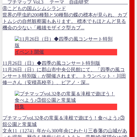
プチマップ Vol.3 テーマ 自由研究
⑧こどもの国ムシムシランド
世界の甲虫約200種類と50種類の蝶の標本が見られ、カブ
トムシの自然観察園もあります。 標本でもほとんど見る
機会の少ない「雌雄モザイク型カブ...
イベント開催
11月26日（日）◆四季の風コンサート特別版
11月26日（日）に郡山市中央公民館にて、「四季の風コ
ンサート特別版」が開催されます。 トランペット・川田
修一さん（安積高校卒）、ピアノ・深...
特集
プチマップvol.32冬の常葉＆滝根で遊ぼう！食べよう♪③
舘公園と常葉城
文永11（1274）年から300年余にわたり三春藩の山城があ