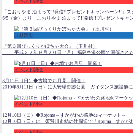
イベント開催
「こおりやま 泊まって!!発信!!プレゼントキャンペーン!!」
6/5（金）より「こおりやま 泊まって!!発信!!プレゼントキャ
取材活動
『第３回びっくりかぼちゃ大会』（玉川村）
平成２２年９月２０日（月） 福島空港公園で開催された玉川
イベント開催
8月11日（日）◆古墳でお月見 開催！
2019年8月11日（日）に大安場史跡公園 ガイダンス施設他
イベント開催
12月10日（日）◆Rojoma～すかがわの路地deマーケット～
12月10日（日）に、須賀川市結の辻周辺で「Rojima すかが
イベント開催