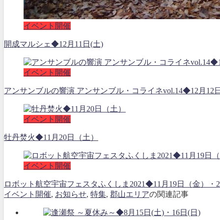
イベント開催
開成マルシェ◆12月11日(土)
イベント開催
アンサンブルの響演 アンサンブル・コライネvol.14◆12月12
イベント開催
牡丹焚火◆11月20日（土）
イベント開催
ロボット航空宇宙フェスタふくしま2021◆11月19日（金
イベント開催
,
お知らせ
,
特集
,
郡山エリア
の関連記事