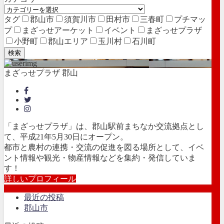
タグ
郡山市
須賀川市
田村市
三春町
プチマッ
プ
まざっせアーケット
イベント
まざっせプラザ
小野町
郡山エリア
玉川村
石川町
検索
まざっせプラザ 郡山
「まざっせプラザ」は、郡山駅前まちなか交流拠点とし
て、平成21年5月30日にオープン。
都市と農村の連携・交流の促進を図る場所として、イベ
ント情報や観光・物産情報などを集約・発信していま
す！
詳しいプロフィール
最近の投稿
郡山市