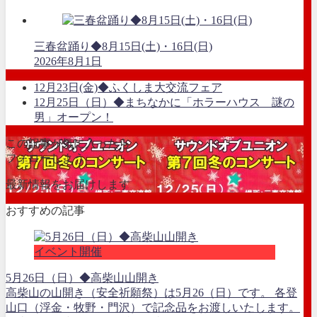
三春盆踊り◆8月15日(土)・16日(日)
2026年8月1日
12月23日(金)◆ふくしま大交流フェア
12月25日（日）◆まちなかに「ホラーハウス 謎の
男」オープン！
この記事が気に入ったら
フォローしよう
最新情報をお届けします
おすすめの記事
イベント開催
5月26日（日）◆高柴山山開き
高柴山の山開き（安全祈願祭）は5月26（日）です。 各登
山口（浮金・牧野・門沢）で記念品をお渡しいたします。