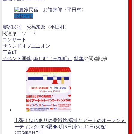
取材活動
農家民宿 お福来郎〈平田村〉
関連キーワード
コンサート
サウンドオブユニオン
三春町
イベント開催
,
楽しむ（三春町）
,
特集
の関連記事
出張！はじまりの美術館/福祉とアートのオープンミ
ーティング2026夏◆8月5日(水)～11日(火祝)
2026年8月5日