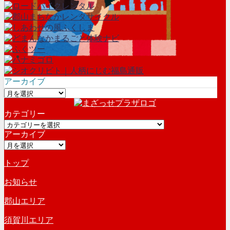
アーカイブ
ア
ー
カテゴリー
カ
カ
イ
アーカイブ
テ
ブ
ア
ゴ
ー
リ
トップ
カ
ー
イ
お知らせ
ブ
郡山エリア
須賀川エリア