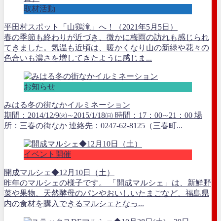
取材活動
平田村スポット「山鶏滝」へ！（2021年5月5日）
春の季節も終わりが近づき、微かに梅雨の訪れも感じられ
てきました。気温も近頃は、暖かくなり山の新緑や花々の
色合いも濃さを増してきたように感じま...
お知らせ
みはる冬の街なかイルミネーション
期間：2014/12/9㈫∼2015/1/18㈰ 時間：17：00∼21：00 場
所：三春の街なか 連絡先：0247-62-8125（三春町...
イベント開催
開成マルシェ◆12月10日（土）
昨年のマルシェの様子です。 「開成マルシェ」は、新鮮野
菜や果物、天然酵母のパンやおいしいたまごなど、福島県
内の食材を購入できるマルシェとなっ...