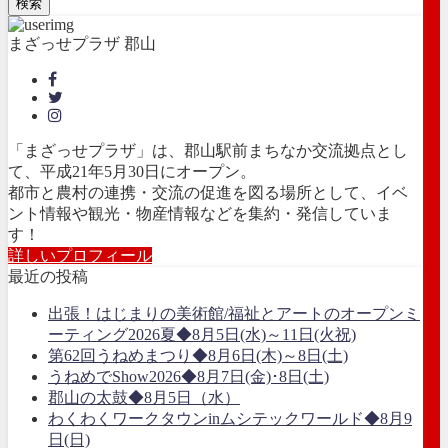
検索
まざっせプラザ 郡山
「まざっせプラザ」は、郡山駅前まちなか交流拠点とし
て、平成21年5月30日にオープン。
都市と農村の連携・交流の促進を図る場所として、イベ
ント情報や観光・物産情報などを集約・発信していま
す！
詳しいプロフィール
最近の投稿
出張！はじまりの美術館/福祉とアートのオープンミ
ーティング2026夏◆8月5日(水)～11日(火祝)
第62回うねめまつり◆8月6日(木)～8日(土)
うねめでShow2026◆8月7日(金)･8日(土)
郡山の太鼓◆8月5日（水）
わくわくワークタウンinムシテックワールド◆8月9
日(日)