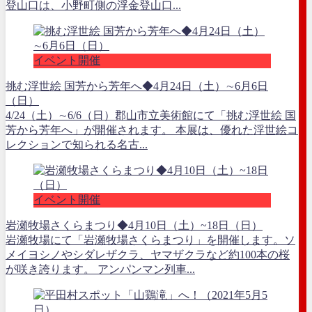
登山口は、小野町側の浮金登山口...
イベント開催
挑む浮世絵 国芳から芳年へ◆4月24日（土）∼6月6日
（日）
4/24（土）∼6/6（日）郡山市立美術館にて「挑む浮世絵 国
芳から芳年へ」が開催されます。 本展は、優れた浮世絵コ
レクションで知られる名古...
イベント開催
岩瀬牧場さくらまつり◆4月10日（土）~18日（日）
岩瀬牧場にて「岩瀬牧場さくらまつり」を開催します。ソ
メイヨシノやシダレザクラ、ヤマザクラなど約100本の桜
が咲き誇ります。 アンパンマン列車...