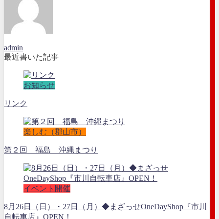
admin
最近書いた記事
お知らせ
リンク
楽しむ（郡山市）
第２回 福島 沖縄まつり
イベント開催
8月26日（日）・27日（月）◆まざっせOneDayShop『市川
自転車店』OPEN！