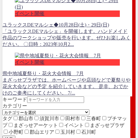
イベント開催
ユラックスDEマルシェ◆10月28日(土)・29日(日)
「ユラックスDEマルシェ」を開催します。ハンドメイド
作品のワークショップや販売を行います。ぜひお楽しみく
ださい。 〇日時：2023年10月2...
イベント開催
県中地域夏祭り・花火大会情報 7月
まざっせプラザでは、ホームページや店頭などで夏祭りや
花火大会などの予定 を紹介していきます。 是非、おでか
けのご参考にしてください。 7/...
キーワード
カテゴリー
タグ
郡山市
須賀川市
田村市
三春町
プチマッ
プ
まざっせアーケット
イベント
まざっせプラザ
小野町
郡山エリア
玉川村
石川町