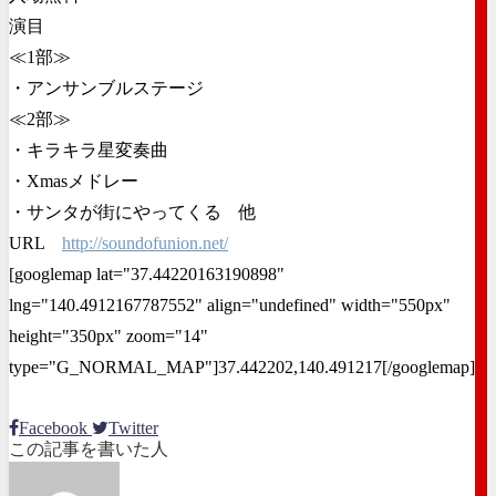
演目
≪1部≫
・アンサンブルステージ
≪2部≫
・キラキラ星変奏曲
・Xmasメドレー
・サンタが街にやってくる 他
URL
http://soundofunion.net/
[googlemap lat="37.44220163190898"
lng="140.4912167787552" align="undefined" width="550px"
height="350px" zoom="14"
type="G_NORMAL_MAP"]37.442202,140.491217[/googlemap]
Facebook
Twitter
この記事を書いた人