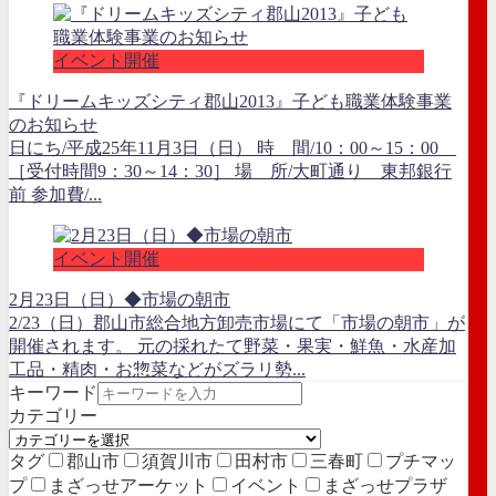
イベント開催
『ドリームキッズシティ郡山2013』子ども職業体験事業
のお知らせ
日にち/平成25年11月3日（日） 時 間/10：00～15：00
［受付時間9：30～14：30］ 場 所/大町通り 東邦銀行
前 参加費/...
イベント開催
2月23日（日）◆市場の朝市
2/23（日）郡山市総合地方卸売市場にて「市場の朝市」が
開催されます。 元の採れたて野菜・果実・鮮魚・水産加
工品・精肉・お惣菜などがズラリ勢...
キーワード
カテゴリー
タグ
郡山市
須賀川市
田村市
三春町
プチマッ
プ
まざっせアーケット
イベント
まざっせプラザ