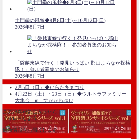
土門拳の風貌◆8月8日(土)～10月12日(日)
2026年8月7日
「磐越東線で行く！発見いっぱい 郡山まちなか探検
隊！」参加者募集のお知らせ
2026年8月7日
2月5日（日）◆ひらた冬まつり
4月22日（土）・23日（日）◆ウルトラファミリー
大集合 in すかがわ2017
この記事が気に入ったら
フォローしよう
最新情報をお届けします