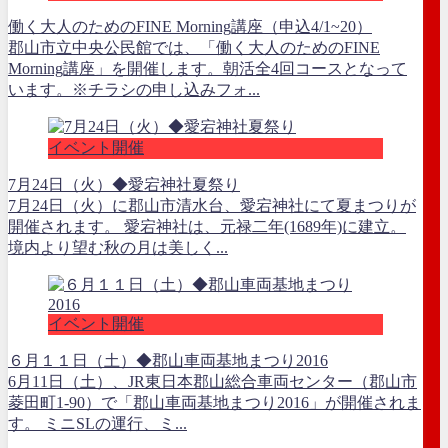
働く大人のためのFINE Morning講座（申込4/1~20）
郡山市立中央公民館では、「働く大人のためのFINE
Morning講座」を開催します。朝活全4回コースとなって
います。※チラシの申し込みフォ...
イベント開催
7月24日（火）◆愛宕神社夏祭り
7月24日（火）に郡山市清水台、愛宕神社にて夏まつりが
開催されます。 愛宕神社は、元禄二年(1689年)に建立。
境内より望む秋の月は美しく...
イベント開催
６月１１日（土）◆郡山車両基地まつり2016
6月11日（土）、JR東日本郡山総合車両センター（郡山市
菱田町1-90）で「郡山車両基地まつり2016」が開催されま
す。 ミニSLの運行、ミ...