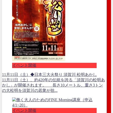
イベント開催
11月11日（土）◆日本三大火祭り 須賀川 松明あかし
11月11日（土）、約420年の伝統を誇る「須賀川の松明あ
かし」が開催されます。 長さ10メートル、重さ3トン
の大松明を須賀川の若衆が担...
イベント開催