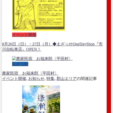
イベント開催
8月26日（日）・27日（月）◆まざっせOneDayShop『市
川自転車店』OPEN！
取材活動
農家民宿 お福来郎〈平田村〉
イベント開催
,
お知らせ
,
特集
,
郡山エリア
の関連記事