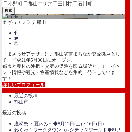
小野町
郡山エリア
玉川村
石川町
検索
まざっせプラザ 郡山
「まざっせプラザ」は、郡山駅前まちなか交流拠点とし
て、平成21年5月30日にオープン。
都市と農村の連携・交流の促進を図る場所として、イベ
ント情報や観光・物産情報などを集約・発信していま
す！
詳しいプロフィール
最近の投稿
郡山市
最近の投稿
逢瀬祭 ～夏休み～◆8月15日(土)・16日(日)
わくわくワークタウンinムシテックワールド◆8月9