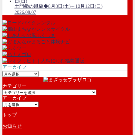
土門拳の風貌◆8月8日(土)～10月12日(日)
2026.08.07
アーカイブ
ア
ー
カテゴリー
カ
カ
イ
アーカイブ
テ
ブ
ア
ゴ
ー
リ
トップ
カ
ー
イ
お知らせ
ブ