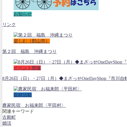
お知らせ
リンク
楽しむ（郡山市）
第２回 福島 沖縄まつり
イベント開催
8月26日（日）・27日（月）◆まざっせOneDayShop『市川自
取材活動
農家民宿 お福来郎〈平田村〉
関連キーワード
古殿町
婚活