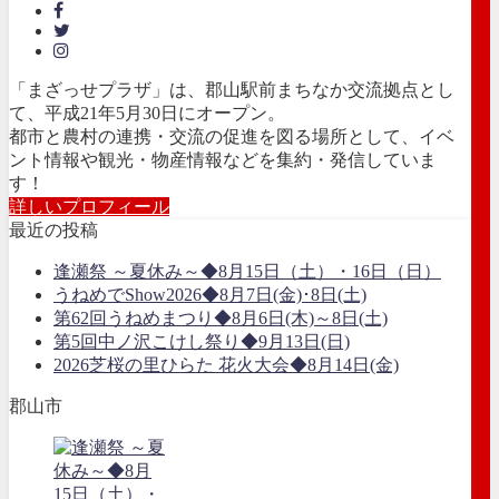
「まざっせプラザ」は、郡山駅前まちなか交流拠点とし
て、平成21年5月30日にオープン。
都市と農村の連携・交流の促進を図る場所として、イベ
ント情報や観光・物産情報などを集約・発信していま
す！
詳しいプロフィール
最近の投稿
逢瀬祭 ～夏休み～◆8月15日（土）・16日（日）
うねめでShow2026◆8月7日(金)･8日(土)
第62回うねめまつり◆8月6日(木)～8日(土)
第5回中ノ沢こけし祭り◆9月13日(日)
2026芝桜の里ひらた 花火大会◆8月14日(金)
郡山市