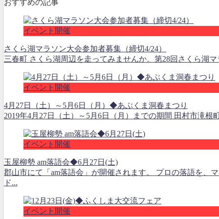
おすすめの記事
イベント開催
さくら湖マラソン大会参加者募集（締切4/24）
三春町 さくら湖周辺を走ってみませんか。第28回さくら湖マラ
イベント開催
4月27日（土）～5月6日（月）◆あぶくま洞春まつり
2019年4月27日（土）～5月6日（月）までの期間 田村市滝
イベント開催
玉屋柳勢 am落語会◆6月27日(土)
郡山市にて「am落語会」が開催されます。 プロの落語を、
ド...
イベント開催