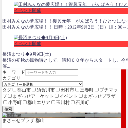
イベント開催
田村みんなの夢広場！！復興元年 がんばろう！ひとつにな
田村みんなの夢広場！！ 日時：2012年9月2日（日）10：00～
イベント開催
長沼まつり◆9月9日(土)
長沼の初秋の風物詩として、昭和６０年からスタートし、今
催...
キーワード
カテゴリー
タグ
郡山市
須賀川市
田村市
三春町
プチマッ
プ
まざっせアーケット
イベント
まざっせプラザ
小野町
郡山エリア
玉川村
石川町
検索
まざっせプラザ 郡山