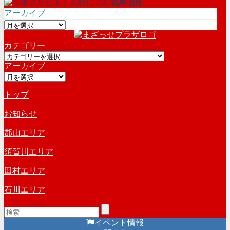
アーカイブ
ア
ー
カテゴリー
カ
カ
イ
アーカイブ
テ
ブ
ア
ゴ
ー
リ
トップ
カ
ー
イ
お知らせ
ブ
郡山エリア
須賀川エリア
田村エリア
石川エリア
イベント情報