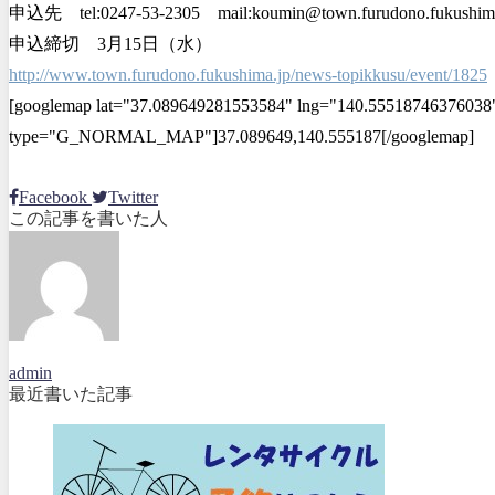
申込先 tel:0247-53-2305 mail:koumin@town.furudono.fukushima
申込締切 3月15日（水）
http://www.town.furudono.fukushima.jp/news-topikkusu/event/1825
[googlemap lat="37.089649281553584" lng="140.55518746376038"
type="G_NORMAL_MAP"]37.089649,140.555187[/googlemap]
Facebook
Twitter
この記事を書いた人
admin
最近書いた記事