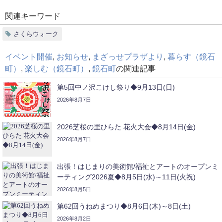
関連キーワード
さくらウォーク
イベント開催
,
お知らせ
,
まざっせプラザより
,
暮らす（鏡石
町）
,
楽しむ（鏡石町）
,
鏡石町
の関連記事
第5回中ノ沢こけし祭り◆9月13日(日)
2026年8月7日
2026芝桜の里ひらた 花火大会◆8月14日(金)
2026年8月7日
出張！はじまりの美術館/福祉とアートのオープンミ
ーティング2026夏◆8月5日(水)～11日(火祝)
2026年8月5日
第62回うねめまつり◆8月6日(木)～8日(土)
2026年8月2日