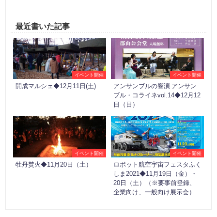
最近書いた記事
イベント開催
イベント開催
開成マルシェ◆12月11日(土)
アンサンブルの響演 アンサン
ブル・コライネvol.14◆12月12
日（日）
イベント開催
イベント開催
牡丹焚火◆11月20日（土）
ロボット航空宇宙フェスタふく
しま2021◆11月19日（金）・
20日（土）（※要事前登録、
企業向け、一般向け展示会）