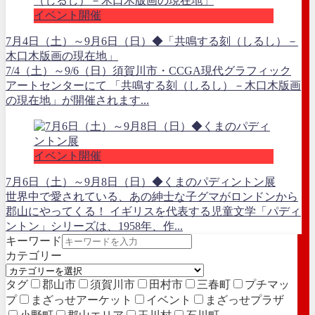
イベント開催
7月4日（土）～9月6日（日）◆「共鳴する刻（しるし）－
木口木版画の現在地」
7/4（土）～9/6（日）須賀川市・CCGA現代グラフィック
アートセンターにて 「共鳴する刻（しるし）－木口木版画
の現在地」が開催されます...
イベント開催
7月6日（土）～9月8日（日）◆くまのパディントン展
世界中で愛されている、あの紳士な子グマがロンドンから
郡山にやってくる！ イギリスを代表する児童文学「パディ
ントン」シリーズは、1958年、作...
キーワード
カテゴリー
タグ
郡山市
須賀川市
田村市
三春町
プチマッ
プ
まざっせアーケット
イベント
まざっせプラザ