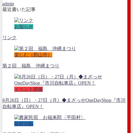
admin
最近書いた記事
お知らせ
リンク
楽しむ（郡山市）
第２回 福島 沖縄まつり
イベント開催
8月26日（日）・27日（月）◆まざっせOneDayShop『市川
自転車店』OPEN！
取材活動