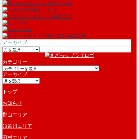
アーカイブ
ア
ー
カテゴリー
カ
カ
イ
アーカイブ
テ
ブ
ア
ゴ
ー
リ
トップ
カ
ー
イ
お知らせ
ブ
郡山エリア
須賀川エリア
田村エリア