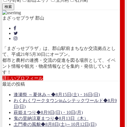
小野町
郡山エリア
玉川村
石川町
検索
まざっせプラザ 郡山
「まざっせプラザ」は、郡山駅前まちなか交流拠点とし
て、平成21年5月30日にオープン。
都市と農村の連携・交流の促進を図る場所として、イベ
ント情報や観光・物産情報などを集約・発信していま
す！
詳しいプロフィール
最近の投稿
逢瀬祭 ～夏休み～◆8月15日(土)・16日(日)
わくわくワークタウンinムシテックワールド◆8月9
日(日)
萩姫まつり◆8月9日(日)・10日(月)
鬼の里納涼夏まつり◆8月13日（木）
土門拳の風貌◆8月8日(土)～10月12日(日)