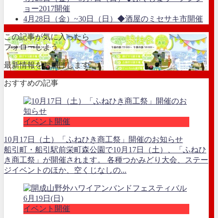
ョー2017開催
4月28日（金）~30日（日）◆酒屋のミセサキ市開催
この記事が気に入ったら
フォローしよう
最新情報をお届けします
おすすめの記事
イベント開催
10月17日（土）「ふねひき商工祭」開催のお知らせ
船引町・船引駅前栄町森公園で10月17日（土）、「ふねひ
き商工祭」が開催されます。 各種つかみどり大会、ステー
ジイベントのほか、空くじなしの...
イベント開催