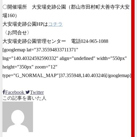
〇開催場所 大安場史跡公園（郡山市田村町大善寺字大安
場160）
大安場史跡公園HPは
コチラ
〈お問合せ〉
大安場史跡公園管理センター 電話024-965-1088
[googlemap lat="37.35594833711371"
lng="140.40324592590332" align="undefined" width="550px"
height="350px" zoom="12"
type="G_NORMAL_MAP"]37.355948,140.403246[/googlemap]
Facebook
Twitter
この記事を書いた人