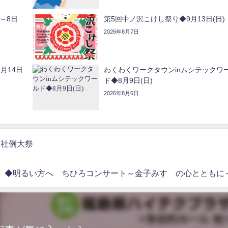
～8日
第5回中ノ沢こけし祭り◆9月13日(日)
2026年8月7日
月14日
わくわくワークタウンinムシテックワ
ド◆8月9日(日)
2026年8月6日
幡神社例大祭
木）◆明るい方へ ちひろコンサート～金子みすゞの心とともに