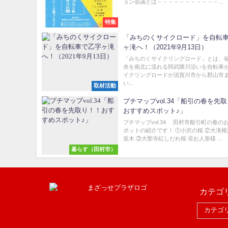
ョン会議とは－－－－－－－－－－－...
特集
「みちのくサイクロード」を自転
ヶ滝へ！（2021年9月13日）
「みちのくサイクリングロード」とは、
央を南北に流れる阿武隈川沿いを自転車
イクリングロードが須賀川市から郡山市
い...
取材活動
プチマップvol.34「船引の春を先
おすすめスポット♪」
プチマップvol.34 田村市船引町の春の
ポットの紹介です！ ①小沢の桜 ②大滝
並木 ③大聖寺紅しだれ桜 ④お人形様 ...
暮らす（田村市）
カテゴ