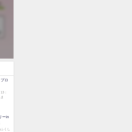
うプロ
13：
れま
ーin
催
nふくし