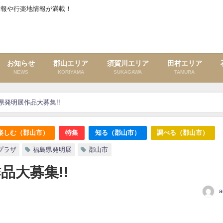
情報や行楽地情報が満載！
お知らせ
郡山エリア
須賀川エリア
田村エリア
NEWS
KORIYAMA
SUKAGAWA
TAMURA
県発明展作品大募集!!
楽しむ（郡山市）
特集
知る（郡山市）
調べる（郡山市）
プラザ
福島県発明展
郡山市
品大募集!!
a