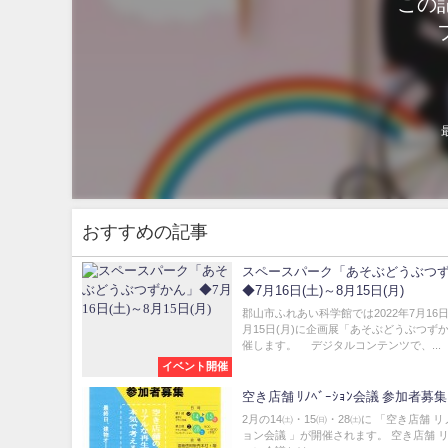
この
おすすめの記事
スペースパーク「あそぶどうぶつ
◆7月16日(土)～8月15日(月)
郡山市ふれあい科学館では2022年7月16日
月15日(月)に企画展「あそぶどうぶつず
催します。 デジタルコンテンツで、...
イベント開催
空き店舗 ﾘﾉﾍﾞｰｼｮﾝ会議 参加者募集
2月の14㈯・15㈰・28㈯に 「空き店舗 
ョン会議 」が開催されます。 空き店舗 