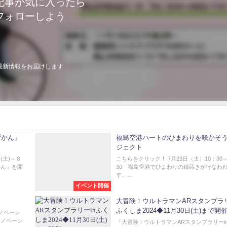
記事が気に入ったら
フォローしよう
最新情報をお届けします
ずかん」
福島空港ハートのひまわりを咲かそ
ジェクト
(土)～８
こちらをクリック！ 7月23日（土）10：30～
かん」を開
30 福島空港でひまわりの種蒔きが行なわ
す。...
イベント開催
大冒険！ウルトラマンARスタンプラリ
ふくしま2024◆11月30日(土)まで開
リノベーシ
リノベーシ
「大冒険！ウルトラマンARスタンプラリーi