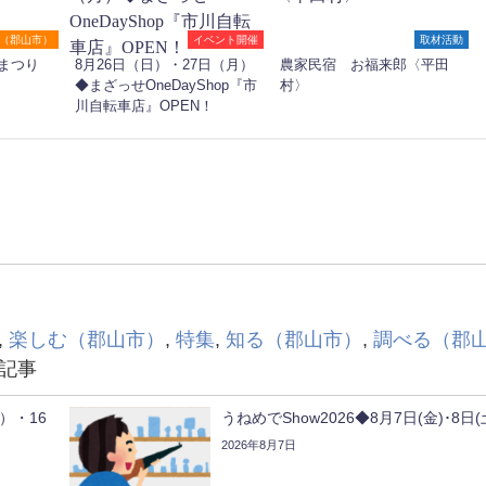
（郡山市）
イベント開催
取材活動
まつり
8月26日（日）・27日（月）
農家民宿 お福来郎〈平田
◆まざっせOneDayShop『市
村〉
川自転車店』OPEN！
,
楽しむ（郡山市）
,
特集
,
知る（郡山市）
,
調べる（郡
記事
）・16
うねめでShow2026◆8月7日(金)･8日(
2026年8月7日