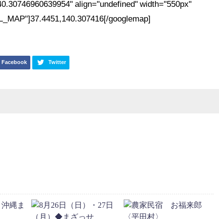
0.30746960639954" align="undefined" width="550px"
_MAP"]37.4451,140.307416[/googlemap]
Facebook
Twitter