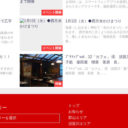
ま2024」は、スマートフォンアプリを使用
タルスタンプラリーです。撮影場所に出現し.
イベント開催
車で乙字
1月1日（火）◆西方水かけまつり
塩釜（しおがま）神社で「水かけまつり」
れます。 西方地方に古くより伝わる小正月
福島県の中
で、激しく水をかけあい「無病息災・子孫
が走れるサ
穀...
まで続いて
イベント開催
取り！！
ﾌﾟﾁﾏｯﾌﾟvol．12「カフェ」 ④ 須
子処 柴田屋 喫茶 茶房 良」
おすすめス
ﾌﾟﾁﾏｯﾌﾟvol．12「カフェ」 ④ 須賀川
根河畔の桜
柴田屋 喫茶 茶房 良」...
特集
トップ
リー
お知らせ
郡山エリア
須賀川エリア