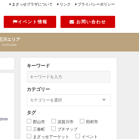
まざっせプラザについて
リンク
プライバシーポリシー
イベント情報
お問い合わせ
石川エリア
ISHIKAWA
キーワード
カテゴリー
タグ
dmin
郡山市
須賀川市
田村市
三春町
プチマップ
まざっせアーケット
イベント