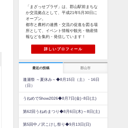
「まざっせプラザ」は、郡山駅前まちな
か交流拠点として、平成21年5月30日に
オープン。
都市と農村の連携・交流の促進を図る場
所として、イベント情報や観光・物産情
報などを集約・発信しています！
詳しいプロフィール
最近の投稿
郡山市
逢瀬祭 ～夏休み～◆8月15日（土）・16日
（日）
うねめでShow2026◆8月7日(金)･8日(土)
第62回うねめまつり◆8月6日(木)～8日(土)
第5回中ノ沢こけし祭り◆9月13日(日)