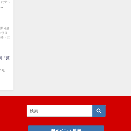
したデジ
..
が開催さ
の祭り
繁栄・五
賀川「菓
「菓子処
イベント情報