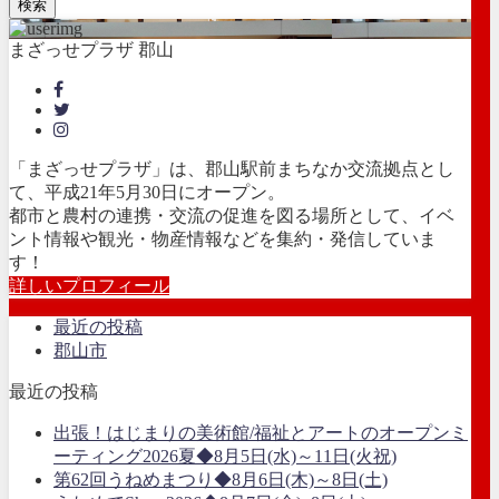
検索
まざっせプラザ 郡山
「まざっせプラザ」は、郡山駅前まちなか交流拠点とし
て、平成21年5月30日にオープン。
都市と農村の連携・交流の促進を図る場所として、イベ
ント情報や観光・物産情報などを集約・発信していま
す！
詳しいプロフィール
最近の投稿
郡山市
最近の投稿
出張！はじまりの美術館/福祉とアートのオープンミ
ーティング2026夏◆8月5日(水)～11日(火祝)
第62回うねめまつり◆8月6日(木)～8日(土)