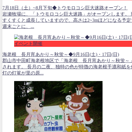
7月18日（土）~8月下旬◆トウモロコシ巨大迷路オープン！
岩瀬牧場に、「トウモロコシ巨大迷路」がオープンします。 
すくすくと成長していますので、高さは2~3mほどになる予定
週末ごとに、...
イベント開催
海老根 長月宵あかり～秋蛍～◆9月16日(土)・17日(日)
郡山市中田町海老根地区で「海老根 長月宵あかり～秋蛍～
されます。 長月の二夜、独特の色が特徴の海老根手漉和紙を
灯の灯篭が里の原...