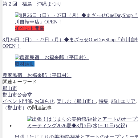
第２回 福島 沖縄まつり
イベント開催
8月26日（日）・27日（月）◆まざっせOneDayShop『市川
OPEN！
取材活動
農家民宿 お福来郎〈平田村〉
関連キーワード
郡山市
郡山市公会堂
イベント開催
,
お知らせ
,
楽しむ（郡山市）
,
特集
,
郡山エリア
,
（郡山市）
の関連記事
出張！はじまりの美術館/福祉とアートのオープンミー