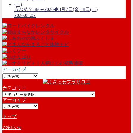
うねめでShow2026◆8月7日(金)･8日(土)
2026.08.02
アーカイブ
ア
ー
カテゴリー
カ
カ
イ
アーカイブ
テ
ブ
ア
ゴ
ー
リ
トップ
カ
ー
イ
お知らせ
ブ