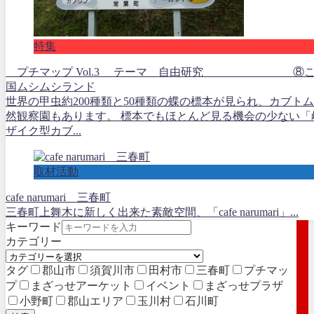
特集
プチマップ Vol.3 テーマ 自由研究 ⑧こ
国ムシムシランド
世界の甲虫約200種類と50種類の蝶の標本が見られ、カブト
然観察園もあります。 標本でもほとんど見る機会の少ない「
ザイク型カブ...
取材活動
cafe narumari 三春町
三春町上舞木に新しく出来た素敵空間、「cafe narumari」...
キーワード
カテゴリー
タグ
郡山市
須賀川市
田村市
三春町
プチマッ
プ
まざっせアーケット
イベント
まざっせプラザ
小野町
郡山エリア
玉川村
石川町