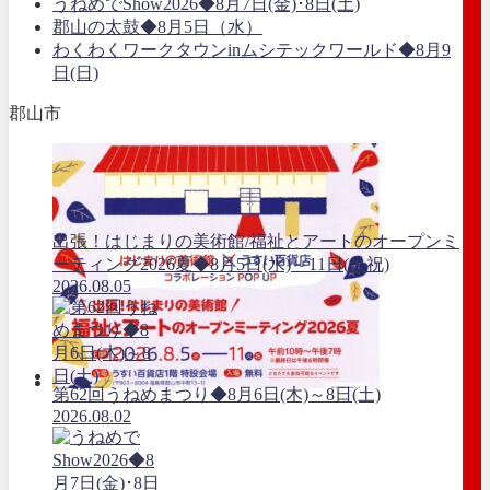
うねめでShow2026◆8月7日(金)･8日(土)
郡山の太鼓◆8月5日（水）
わくわくワークタウンinムシテックワールド◆8月9
日(日)
郡山市
出張！はじまりの美術館/福祉とアートのオープンミ
ーティング2026夏◆8月5日(水)～11日(火祝)
2026.08.05
第62回うねめまつり◆8月6日(木)～8日(土)
2026.08.02