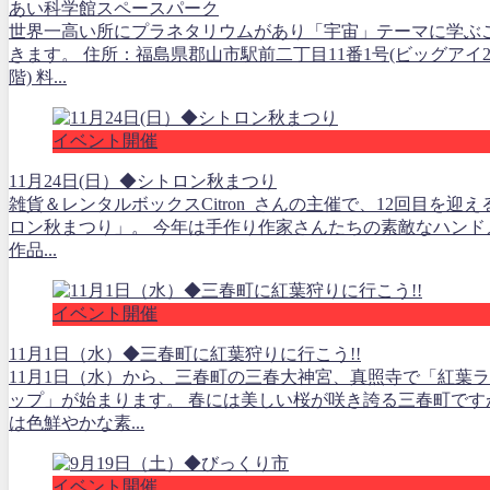
あい科学館スペースパーク
世界一高い所にプラネタリウムがあり「宇宙」テーマに学ぶ
きます。 住所：福島県郡山市駅前二丁目11番1号(ビッグアイ20
階) 料...
イベント開催
11月24日(日）◆シトロン秋まつり
雑貨＆レンタルボックスCitron さんの主催で、12回目を迎
ロン秋まつり」。 今年は手作り作家さんたちの素敵なハンド
作品...
イベント開催
11月1日（水）◆三春町に紅葉狩りに行こう!!
11月1日（水）から、三春町の三春大神宮、真照寺で「紅葉
ップ」が始まります。 春には美しい桜が咲き誇る三春町です
は色鮮やかな素...
イベント開催