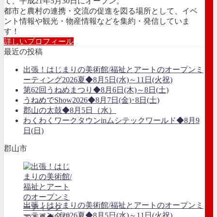
て、平成21年5月30日にオープン。
都市と農村の連携・交流の促進を図る場所として、イベ
ント情報や観光・物産情報などを集約・発信していま
す！
詳しいプロフィール
最近の投稿
出張！はじまりの美術館/福祉とアートのオープンミ
ーティング2026夏◆8月5日(水)～11日(火祝)
第62回うねめまつり◆8月6日(木)～8日(土)
うねめでShow2026◆8月7日(金)･8日(土)
郡山の太鼓◆8月5日（水）
わくわくワークタウンinムシテックワールド◆8月9
日(日)
郡山市
出張！はじまりの美術館/福祉とアートのオープンミ
ーティング2026夏◆8月5日(水)～11日(火祝)