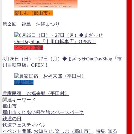
楽しむ（郡山市）
第２回 福島 沖縄まつり
イベント開催
8月26日（日）・27日（月）◆まざっせOneDayShop『市
川自転車店』OPEN！
取材活動
農家民宿 お福来郎〈平田村〉
関連キーワード
郡山市
郡山市ふれあい科学館スペースパーク
鉄道の日
鉄道フェスティバル
イベント開催
,
お知らせ
,
楽しむ（郡山市）
,
特集
,
知る