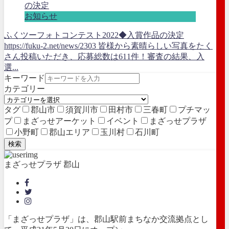
お知らせ
ふくツーフォトコンテスト2022◆入賞作品の決定
https://fuku-2.net/news/2303 皆様から素晴らしい写真をたく
さん投稿いただき、応募総数は611件！審査の結果、入
選...
キーワード
カテゴリー
タグ
郡山市
須賀川市
田村市
三春町
プチマッ
プ
まざっせアーケット
イベント
まざっせプラザ
小野町
郡山エリア
玉川村
石川町
検索
まざっせプラザ 郡山
「まざっせプラザ」は、郡山駅前まちなか交流拠点とし