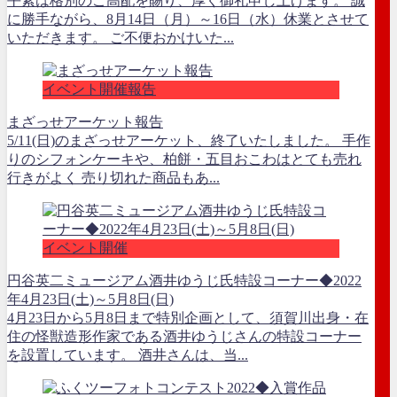
平素は格別のご高配を賜り、厚く御礼申し上げます。 誠
に勝手ながら、8月14日（月）～16日（水）休業とさせて
いただきます。 ご不便おかけいた...
イベント開催報告
まざっせアーケット報告
5/11(日)のまざっせアーケット、終了いたしました。 手作
りのシフォンケーキや、柏餅・五目おこわはとても売れ
行きがよく 売り切れた商品もあ...
イベント開催
円谷英二ミュージアム酒井ゆうじ氏特設コーナー◆2022
年4月23日(土)～5月8日(日)
4月23日から5月8日まで特別企画として、須賀川出身・在
住の怪獣造形作家である酒井ゆうじさんの特設コーナー
を設置しています。 酒井さんは、当...