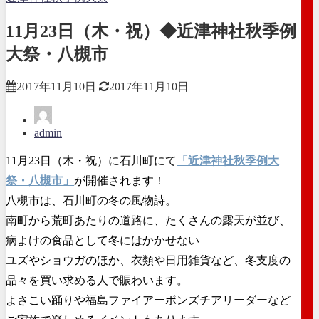
11月23日（木・祝）◆近津神社秋季例
大祭・八槻市
2017年11月10日
2017年11月10日
admin
11月23日（木・祝）に石川町にて
「近津神社秋季例大
祭・八槻市」
が開催されます！
八槻市は、石川町の冬の風物詩。
南町から荒町あたりの道路に、たくさんの露天が並び、
病よけの食品として冬にはかかせない
ユズやショウガのほか、衣類や日用雑貨など、冬支度の
品々を買い求める人で賑わいます。
よさこい踊りや福島ファイアーボンズチアリーダーなど