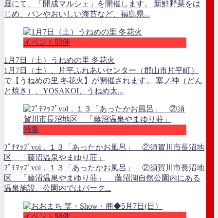
庭にて、「開成マルシェ」を開催します。 新鮮野菜をは
じめ、パンやおいしい海苔など、福島県...
イベント開催
1月7日（土）うねめの里 冬花火
1月7日（土）、片平ふれあいセンター（郡山市片平町）
で【うねめの里 冬花火】が開催されます。 塞ノ神（どん
と焼き）、YOSAKOI、うねめ太...
特集
ﾌﾟﾁﾏｯﾌﾟvol．１３「あったかお風呂」 ②須賀川市長沼地
区 「藤沼温泉やまゆり荘」
ﾌﾟﾁﾏｯﾌﾟvol．１３「あったかお風呂」 ②須賀川市長沼地
区 「藤沼温泉やまゆり荘」 藤沼湖自然公園内にある
温泉施設。公園内ではパーク...
イベント開催