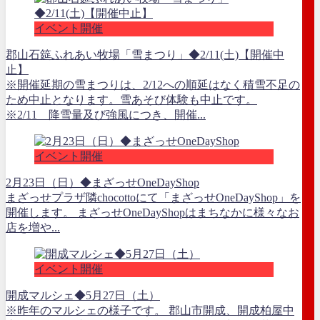
イベント開催
郡山石筵ふれあい牧場「雪まつり」◆2/11(土)【開催中
止】
※開催延期の雪まつりは、2/12への順延はなく積雪不足の
ため中止となります。雪あそび体験も中止です。
※2/11 降雪量及び強風につき、開催...
イベント開催
2月23日（日）◆まざっせOneDayShop
まざっせプラザ隣chocottoにて「まざっせOneDayShop」を
開催します。 まざっせOneDayShopはまちなかに様々なお
店を増や...
イベント開催
開成マルシェ◆5月27日（土）
※昨年のマルシェの様子です。 郡山市開成、開成柏屋中