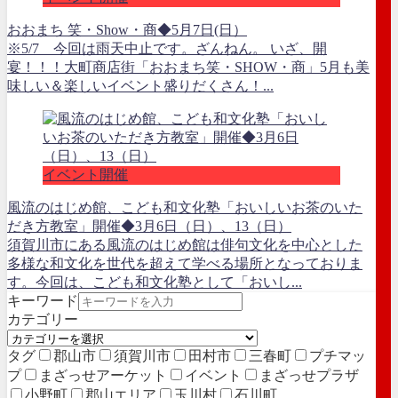
おおまち 笑・Show・商◆5月7日(日）
※5/7 今回は雨天中止です。ざんねん。 いざ、開
宴！！！大町商店街「おおまち笑・SHOW・商」5月も美
味しい＆楽しいイベント盛りだくさん！...
イベント開催
風流のはじめ館、こども和文化塾「おいしいお茶のいた
だき方教室」開催◆3月6日（日）、13（日）
須賀川市にある風流のはじめ館は俳句文化を中心とした
多様な和文化を世代を超えて学べる場所となっておりま
す。今回は、こども和文化塾として「おいし...
キーワード
カテゴリー
タグ
郡山市
須賀川市
田村市
三春町
プチマッ
プ
まざっせアーケット
イベント
まざっせプラザ
小野町
郡山エリア
玉川村
石川町