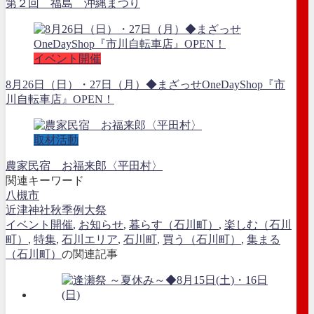
第２回 福島 沖縄まつり
イベント開催
8月26日（日）・27日（月）◆まざっせOneDayShop『市
川自転車店』OPEN！
取材活動
農家民宿 お福来郎〈平田村〉
関連キーワード
八槻市
近津神社秋季例大祭
イベント開催
,
お知らせ
,
暮らす（石川町）
,
楽しむ（石川
町）
,
特集
,
石川エリア
,
石川町
,
買う（石川町）
,
集まる
（石川町）
の関連記事