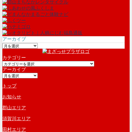
アーカイブ
ア
ー
カテゴリー
カ
カ
イ
アーカイブ
テ
ブ
ア
ゴ
ー
リ
トップ
カ
ー
イ
お知らせ
ブ
郡山エリア
須賀川エリア
田村エリア