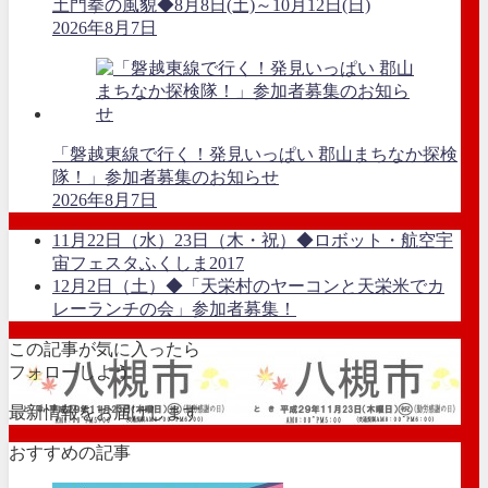
土門拳の風貌◆8月8日(土)～10月12日(日)
2026年8月7日
「磐越東線で行く！発見いっぱい 郡山まちなか探検
隊！」参加者募集のお知らせ
2026年8月7日
11月22日（水）23日（木・祝）◆ロボット・航空宇
宙フェスタふくしま2017
12月2日（土）◆「天栄村のヤーコンと天栄米でカ
レーランチの会」参加者募集！
この記事が気に入ったら
フォローしよう
最新情報をお届けします
おすすめの記事