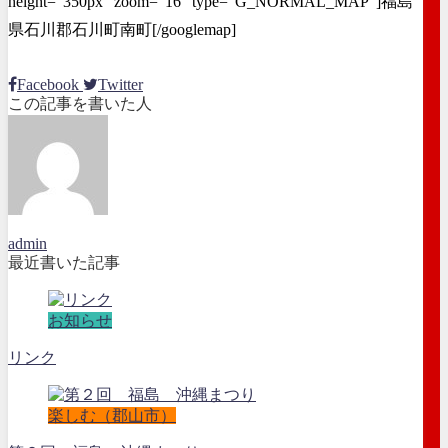
height="350px" zoom="16" type="G_NORMAL_MAP"]福島
県石川郡石川町南町[/googlemap]
Facebook
Twitter
この記事を書いた人
admin
最近書いた記事
お知らせ
リンク
楽しむ（郡山市）