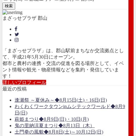
検索
まざっせプラザ 郡山
「まざっせプラザ」は、郡山駅前まちなか交流拠点とし
て、平成21年5月30日にオープン。
都市と農村の連携・交流の促進を図る場所として、イベ
ント情報や観光・物産情報などを集約・発信していま
す！
詳しいプロフィール
最近の投稿
逢瀬祭 ～夏休み～◆8月15日(土)・16日(日)
わくわくワークタウンinムシテックワールド◆8月9
日(日)
萩姫まつり◆8月9日(日)・10日(月)
鬼の里納涼夏まつり◆8月13日（木）
土門拳の風貌◆8月8日(土)～10月12日(日)