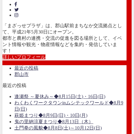
「まざっせプラザ」は、郡山駅前まちなか交流拠点とし
て、平成21年5月30日にオープン。
都市と農村の連携・交流の促進を図る場所として、イベ
ント情報や観光・物産情報などを集約・発信していま
す！
詳しいプロフィール
最近の投稿
郡山市
最近の投稿
逢瀬祭 ～夏休み～◆8月15日(土)・16日(日)
わくわくワークタウンinムシテックワールド◆8月9
日(日)
萩姫まつり◆8月9日(日)・10日(月)
鬼の里納涼夏まつり◆8月13日（木）
土門拳の風貌◆8月8日(土)～10月12日(日)