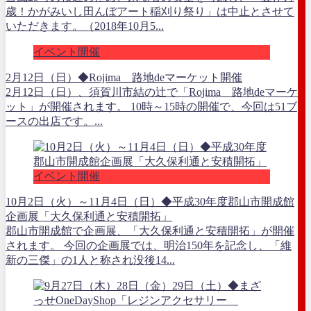
歳！かがみいし田んぼアート稲刈り祭り」は中止とさせて
いただきます。（2018年10月5...
イベント開催
2月12日（日）◆Rojima 路地deマーケット開催
2月12日（日）、須賀川市結の辻で「Rojima 路地deマーケ
ット」が開催されます。 10時～15時の開催で、今回は51ブ
ースの出店です。...
イベント開催
10月2日（火）～11月4日（日）◆平成30年度郡山市開成館
企画展「大久保利通と安積開拓」
郡山市開成館で企画展、「大久保利通と安積開拓」が開催
されます。 今回の企画展では、明治150年を記念し、「維
新の三傑」の1人と称され没後14...