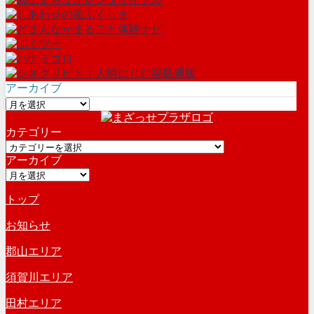
アーカイブ
ア
ー
カテゴリー
カ
カ
イ
アーカイブ
テ
ブ
ア
ゴ
ー
リ
トップ
カ
ー
イ
お知らせ
ブ
郡山エリア
須賀川エリア
田村エリア