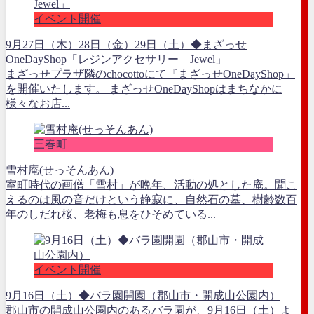
イベント開催
9月27日（木）28日（金）29日（土）◆まざっせ
OneDayShop「レジンアクセサリー Jewel」
まざっせプラザ隣のchocottoにて『まざっせOneDayShop」
を開催いたします。 まざっせOneDayShopはまちなかに
様々なお店...
三春町
雪村庵(せっそんあん)
室町時代の画僧「雪村」が晩年、活動の処とした庵。聞こ
えるのは風の音だけという静寂に、自然石の墓、樹齢数百
年のしだれ桜、老梅も息をひそめている...
イベント開催
9月16日（土）◆バラ園開園（郡山市・開成山公園内）
郡山市の開成山公園内のあるバラ園が、9月16日（土）よ