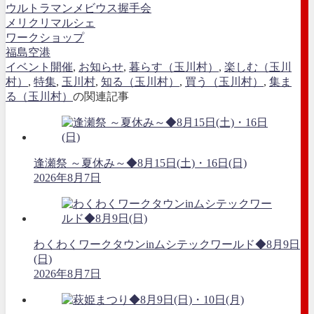
ウルトラマンメビウス握手会
メリクリマルシェ
ワークショップ
福島空港
イベント開催
,
お知らせ
,
暮らす（玉川村）
,
楽しむ（玉川
村）
,
特集
,
玉川村
,
知る（玉川村）
,
買う（玉川村）
,
集ま
る（玉川村）
の関連記事
逢瀬祭 ～夏休み～◆8月15日(土)・16日(日)
2026年8月7日
わくわくワークタウンinムシテックワールド◆8月9日
(日)
2026年8月7日