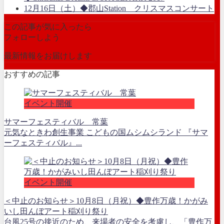
12月16日（土）◆郡山Station クリスマスコンサート
この記事が気に入ったら
フォローしよう
最新情報をお届けします
おすすめの記事
イベント開催
サマーフェスティバル 常葉
元気なときわ創生事業 こどもの国ムシムシランド 『サマ
ーフェスティバル』...
イベント開催
＜中止のお知らせ＞10月8日（月祝）◆豊作万歳！かがみ
いし田んぼアート稲刈り祭り
台風25号の接近のため、来場者の安全を考慮し、「豊作万