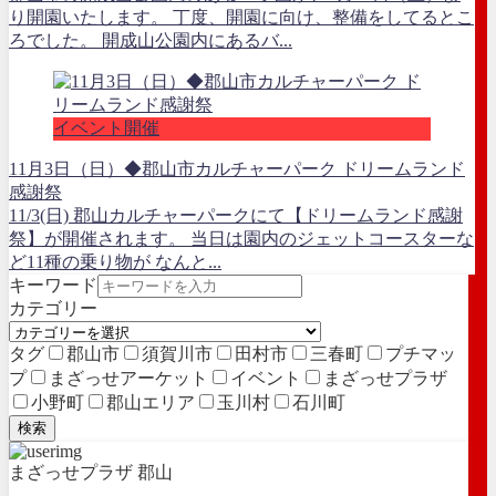
り開園いたします。 丁度、開園に向け、整備をしてるとこ
ろでした。 開成山公園内にあるバ...
イベント開催
11月3日（日）◆郡山市カルチャーパーク ドリームランド
感謝祭
11/3(日) 郡山カルチャーパークにて【ドリームランド感謝
祭】が開催されます。 当日は園内のジェットコースターな
ど11種の乗り物が なんと...
キーワード
カテゴリー
タグ
郡山市
須賀川市
田村市
三春町
プチマッ
プ
まざっせアーケット
イベント
まざっせプラザ
小野町
郡山エリア
玉川村
石川町
検索
まざっせプラザ 郡山