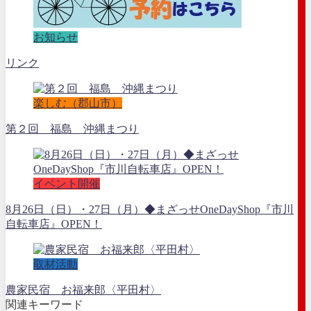
お知らせ
リンク
楽しむ（郡山市）
第２回 福島 沖縄まつり
イベント開催
8月26日（日）・27日（月）◆まざっせOneDayShop『市川
自転車店』OPEN！
取材活動
農家民宿 お福来郎〈平田村〉
関連キーワード