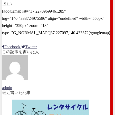
1511）
[googlemap lat="37.22709699461285"
lng="140.4333724975586" align="undefined" width="550px"
height="350px" zoom="13"
type="G_NORMAL_MAP"]37.227097,140.433372[/googlemap]
Facebook
Twitter
この記事を書いた人
admin
最近書いた記事