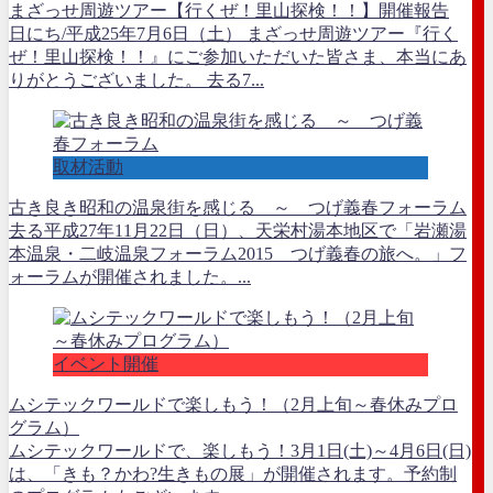
まざっせ周遊ツアー【行くぜ！里山探検！！】開催報告
日にち/平成25年7月6日（土） まざっせ周遊ツアー『行く
ぜ！里山探検！！』にご参加いただいた皆さま、本当にあ
りがとうございました。 去る7...
取材活動
古き良き昭和の温泉街を感じる ～ つげ義春フォーラム
去る平成27年11月22日（日）、天栄村湯本地区で「岩瀬湯
本温泉・二岐温泉フォーラム2015 つげ義春の旅へ。」フ
ォーラムが開催されました。...
イベント開催
ムシテックワールドで楽しもう！（2月上旬～春休みプロ
グラム）
ムシテックワールドで、楽しもう！3月1日(土)～4月6日(日)
は、「きも？かわ?生きもの展」が開催されます。予約制