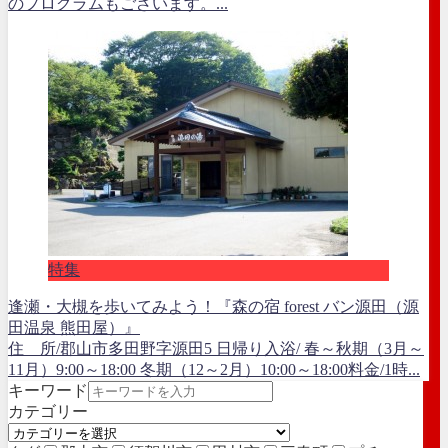
のプログラムもございます。...
特集
逢瀬・大槻を歩いてみよう！『森の宿 forest バン源田（源
田温泉 熊田屋）』
住 所/郡山市多田野字源田5 日帰り入浴/ 春～秋期（3月～
11月）9:00～18:00 冬期（12～2月）10:00～18:00料金/1時...
キーワード
カテゴリー