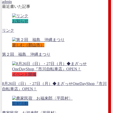
admin
最近書いた記事
お知らせ
リンク
楽しむ（郡山市）
第２回 福島 沖縄まつり
イベント開催
8月26日（日）・27日（月）◆まざっせOneDayShop『市川
自転車店』OPEN！
取材活動
農家民宿 お福来郎〈平田村〉