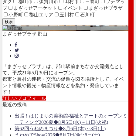
タグ
郡山市
須賀川市
田村市
三春町
プチマッ
プ
まざっせアーケット
イベント
まざっせプラザ
小野町
郡山エリア
玉川村
石川町
検索
まざっせプラザ 郡山
「まざっせプラザ」は、郡山駅前まちなか交流拠点とし
て、平成21年5月30日にオープン。
都市と農村の連携・交流の促進を図る場所として、イベ
ント情報や観光・物産情報などを集約・発信していま
す！
詳しいプロフィール
最近の投稿
出張！はじまりの美術館/福祉とアートのオープンミ
ーティング2026夏◆8月5日(水)～11日(火祝)
第62回うねめまつり◆8月6日(木)～8日(土)
うねめでShow2026◆8月7日(金)･8日(土)