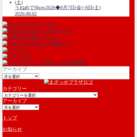
うねめでShow2026◆8月7日(金)･8日(土)
2026.08.02
アーカイブ
ア
ー
カテゴリー
カ
カ
イ
アーカイブ
テ
ブ
ア
ゴ
ー
リ
トップ
カ
ー
イ
お知らせ
ブ