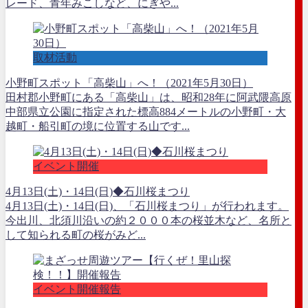
レード、青年みこしなど、にぎや...
取材活動
小野町スポット「高柴山」へ！（2021年5月30日）
田村郡小野町にある「高柴山」は、昭和28年に阿武隈高原
中部県立公園に指定された標高884メートルの小野町・大
越町・船引町の境に位置する山です...
イベント開催
4月13日(土)・14日(日)◆石川桜まつり
4月13日(土)・14日(日)、「石川桜まつり」が行われます。
今出川、北須川沿いの約２０００本の桜並木など、名所と
して知られる町の桜がみど...
イベント開催報告