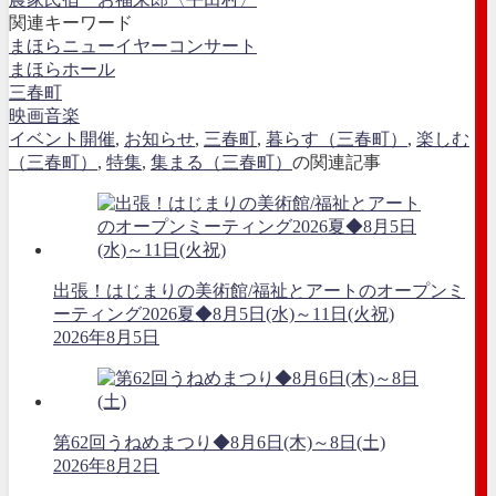
関連キーワード
まほらニューイヤーコンサート
まほらホール
三春町
映画音楽
イベント開催
,
お知らせ
,
三春町
,
暮らす（三春町）
,
楽しむ
（三春町）
,
特集
,
集まる（三春町）
の関連記事
出張！はじまりの美術館/福祉とアートのオープンミ
ーティング2026夏◆8月5日(水)～11日(火祝)
2026年8月5日
第62回うねめまつり◆8月6日(木)～8日(土)
2026年8月2日