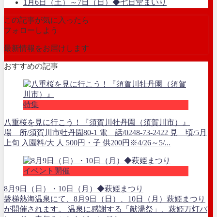
1月6日（土）～7日（日）◆七日堂まいり
この記事が気に入ったら
フォローしよう
最新情報をお届けします
おすすめの記事
特集
八重桜を見に行こう！『須賀川牡丹園（須賀川市）』
場 所/須賀川市牡丹園80-1 電 話/0248-73-2422 見 頃/5月
上旬 入園料/大 人 500円・子 供200円※4/26～5/...
イベント開催
8月9日（日）・10日（月）◆萩姫まつり
磐梯熱海温泉にて、8月9日（日）、10日（月）萩姫まつり
が開催されます。 温泉に感謝する「献湯祭」、萩姫万灯パ