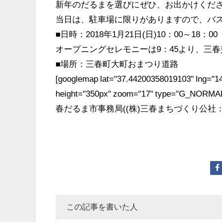
新年のだるまを選びにぜひ、お出かけくだ
当日は、駐車場に限りがありますので、バ
■日時：2018年1月21日(日)10：00～18：00
オープニングセレモニーは9：45より、三
■場所：三春町大町おまつり道路
[googlemap lat="37.44200358019103" lng="14
height="350px" zoom="17" type="G_NOR
春だるま市事務局((株)三春まちづくり公社：0247
この記事を書いた人