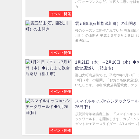
パフォーマンスなど、古代人に思いをは
う...
イベント開催
雲五郎山(石川郡浅川町）の山開き
桜のシーズンに開催されていた 雲五郎山
川町）の山開き 平成２３年６月２６日（
催決定!...
イベント開催
1月21日（木）～2月10日（水）◆
飲食店巡り（郡山市）
郡山大町商店街では、平成28年1月21日（
10日（水）の期間、「おおまち飲食店巡
いたします。 参加飲食店共通飲食チケット.
イベント開催
スマイルキッズinムシテックワール
26日(日)
須賀川青年会議所主催、「スマイルキッズ
ックワールド」を開催します。カブトム
ゼントやエアースライダー、ARスポーツ体験
イベント開催