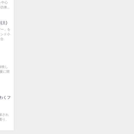
を中心
彿...
(土)
デー」を
ランド小
場合
放映し
年夏に開
わくフ
催され
通り、