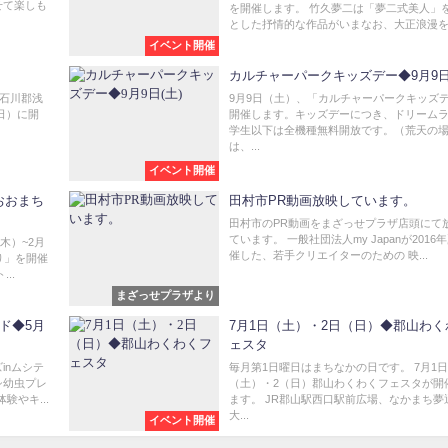
せて楽しも
を開催します。 竹久夢二は「夢二式美人」
とした抒情的な作品がいまなお、大正浪漫を彷
イベント開催
カルチャーパークキッズデー◆9月9日
(石川郡浅
9月9日（土）、「カルチャーパークキッズ
日）に開
開催します。キッズデーにつき、ドリーム
学生以下は全機種無料開放です。（荒天の
は、...
イベント開催
おおまち
田村市PR動画放映しています。
田村市のPR動画をまざっせプラザ店頭にて
ています。 一般社団法人my Japanが2016
木）~2月
催した、若手クリエイターのための 映...
り」を開催
..
まざっせプラザより
ド◆5月
7月1日（土）・2日（日）◆郡山わく
ェスタ
inムシテ
毎月第1日曜日はまちなかの日です。 7月1日
シ幼虫プレ
（土）・2（日）郡山わくわくフェスタが開
やキ...
ます。 JR郡山駅西口駅前広場、なかまち夢
大...
イベント開催