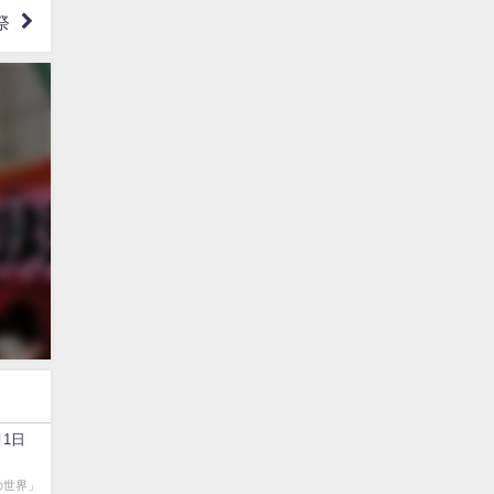
祭
1日
の世界」