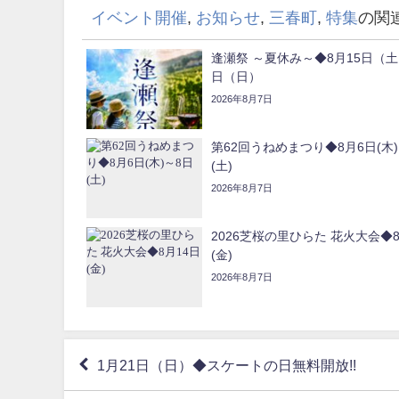
イベント開催
,
お知らせ
,
三春町
,
特集
の関
逢瀬祭 ～夏休み～◆8月15日（土
日（日）
2026年8月7日
第62回うねめまつり◆8月6日(木)
(土)
2026年8月7日
2026芝桜の里ひらた 花火大会◆8
(金)
2026年8月7日
1月21日（日）◆スケートの日無料開放!!