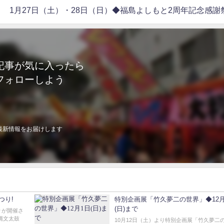
1月27日（土）・28日（日）◆福島よしもと2周年記念感謝
記事が気に入ったら
フォローしよう
最新情報をお届けします
つり!
特別企画展「竹久夢二の世界」◆12月
(日)まで
りが開催さ
縄文太鼓
10月12日（土）より特別企画展「竹久夢二