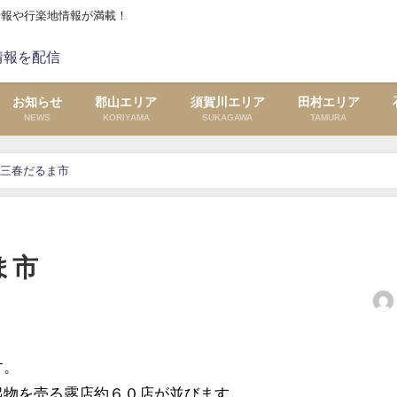
情報や行楽地情報が満載！
お知らせ
郡山エリア
須賀川エリア
田村エリア
NEWS
KORIYAMA
SUKAGAWA
TAMURA
◆三春だるま市
ま市
す。
起物を売る露店約６０店が並びます。