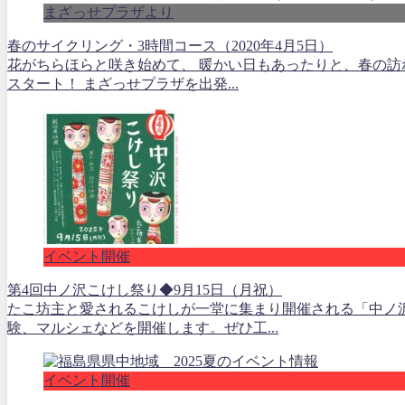
まざっせプラザより
春のサイクリング・3時間コース（2020年4月5日）
花がちらほらと咲き始めて、 暖かい日もあったりと、春の訪
スタート！ まざっせプラザを出発...
イベント開催
第4回中ノ沢こけし祭り◆9月15日（月祝）
たこ坊主と愛されるこけしが一堂に集まり開催される「中ノ
験、マルシェなどを開催します。ぜひ工...
イベント開催