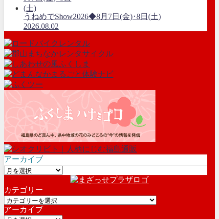
うねめでShow2026◆8月7日(金)･8日(土)
2026.08.02
アーカイブ
ア
ー
カテゴリー
カ
カ
イ
アーカイブ
テ
ブ