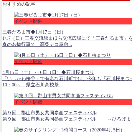
おすすめの記事
イベント開催
三春だるま市◆1月17日（日）
1/17（日）三春交流館まほら交流広場にて「三春だるま市」
春の名物行事で、高柴デコ屋敷...
イベント開催
4月15日（土）・16日（日）◆石川桜まつり
「いしかわ桜谷」で有名な石川町では、今年も『石川桜まつり』
10：00～ 県立石川高校茶...
イベント開催
第９回 郡山市男女共同参画フェスティバル
第９回 郡山市男女共同参画フェスティバル ～ひろげよう 