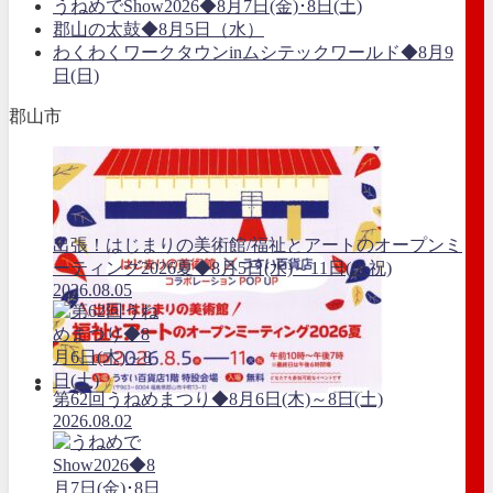
うねめでShow2026◆8月7日(金)･8日(土)
郡山の太鼓◆8月5日（水）
わくわくワークタウンinムシテックワールド◆8月9
日(日)
郡山市
出張！はじまりの美術館/福祉とアートのオープンミ
ーティング2026夏◆8月5日(水)～11日(火祝)
2026.08.05
第62回うねめまつり◆8月6日(木)～8日(土)
2026.08.02