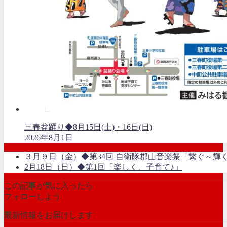
三春盆踊り◆8月15日(土)・16日(日)
2026年8月1日
３月９日（金）◆第34回 自衛隊郡山音楽祭「繋ぐ～輝
2月18日（日）◆第1回「楽しく、子育て♪」
この記事が気に入ったら
フォローしよう
最新情報をお届けします