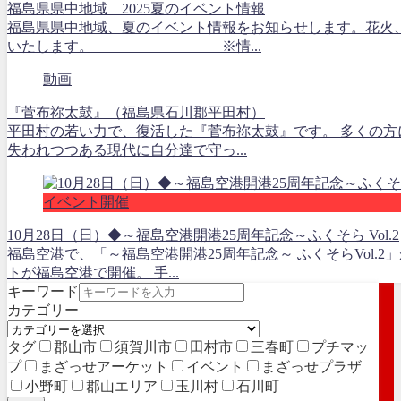
福島県県中地域 2025夏のイベント情報
福島県県中地域、夏のイベント情報をお知らせします。花火
いたします。 ※情...
動画
『菅布祢太鼓』（福島県石川郡平田村）
平田村の若い力で、復活した『菅布祢太鼓』です。 多くの方
失われつつある現代に自分達で守っ...
イベント開催
10月28日（日）◆～福島空港開港25周年記念～ふくそら Vol.2
福島空港で、「～福島空港開港25周年記念～ ふくそらVol.
トが福島空港で開催。 手...
キーワード
カテゴリー
タグ
郡山市
須賀川市
田村市
三春町
プチマッ
プ
まざっせアーケット
イベント
まざっせプラザ
小野町
郡山エリア
玉川村
石川町