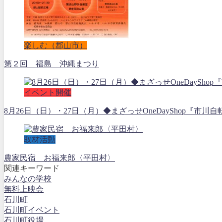
楽しむ（郡山市）
第２回 福島 沖縄まつり
イベント開催
8月26日（日）・27日（月）◆まざっせOneDayShop『市川自
取材活動
農家民宿 お福来郎〈平田村〉
関連キーワード
みんなの学校
無料上映会
石川町
石川町イベント
石川町役場