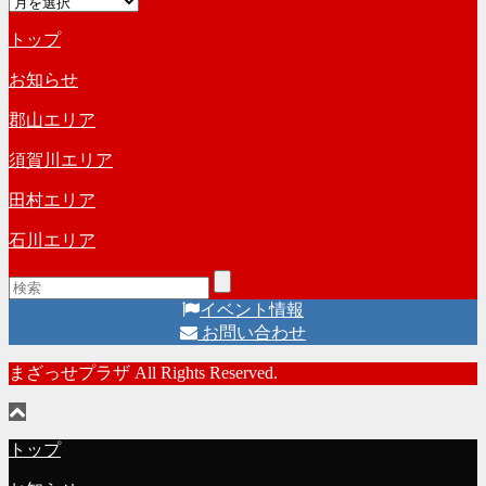
ア
ゴ
ー
リ
トップ
カ
ー
イ
お知らせ
ブ
郡山エリア
須賀川エリア
田村エリア
石川エリア
イベント情報
お問い合わせ
まざっせプラザ All Rights Reserved.
トップ