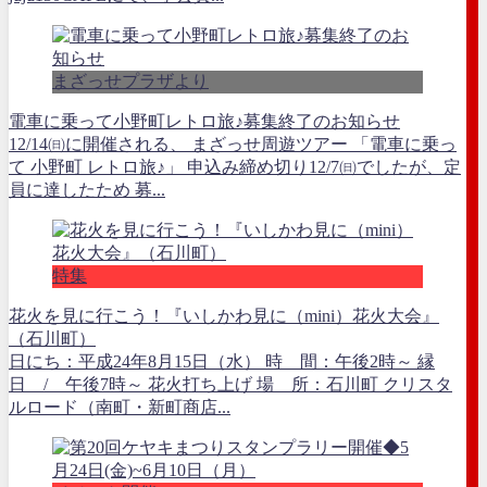
まざっせプラザより
電車に乗って小野町レトロ旅♪募集終了のお知らせ
12/14㈰に開催される、 まざっせ周遊ツアー 「電車に乗っ
て 小野町 レトロ旅♪」 申込み締め切り12/7㈰でしたが、定
員に達したため 募...
特集
花火を見に行こう！『いしかわ見に（mini）花火大会』
（石川町）
日にち：平成24年8月15日（水） 時 間：午後2時～ 縁
日 / 午後7時～ 花火打ち上げ 場 所：石川町 クリスタ
ルロード（南町・新町商店...