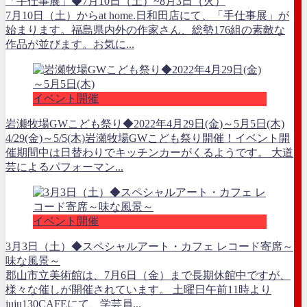
「手仕事展」◆7月10日（土）~8月3日（火）
7月10日（土）からat home.日和田店にて、「手仕事展」が
始まります。福島県内外の作家さん、総勢176組の素敵な
作品が並びます。お気に...
イベント開催
岩瀬牧場GWこども祭り◆2022年4月29日(金)～5月5日(木)
4/29(金)～5/5(木)岩瀬牧場GWこども祭り開催！イベント開
催期間中は日替わりでキッチンカーがくるようです。 大道
芸によるパフォーマン...
イベント開催
3月3日（土）◆スペシャルアート・カフェ レコード寄席～
味な風景～
郡山市立美術館は、7月6日（金）まで長期休館中ですが、
様々な催しが開催されています。 土曜日午前11時より
juju130CAFEにて、学芸員...