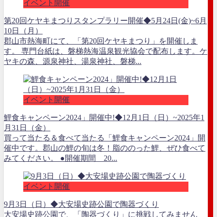
イベント開催
第20回ケヤキまつりスタンプラリー開催◆5月24日(金)~6月
10日（月）
郡山市熱海町にて、「第20回ケヤキまつり」を開催しま
す。 専門台紙は、磐梯熱海温泉観光協会で配布します。ケ
ヤキの森、源泉神社、湯泉神社、磐梯...
イベント開催
鯉食キャンペーン2024」開催中!◆12月1日（日）~2025年1
月31日（金）
買って当たる＆食べて当たる「鯉食キャンペーン2024」開
催中です。郡山の鯉の旬は冬！脂ののった鯉、ぜひ食べて
みてください。 ●開催期間 20...
イベント開催
9月3日（日）◆大安場史跡公園で陶器づくり
大安場史跡公園で、「陶器づくり」に挑戦してみません