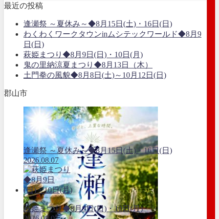
最近の投稿
逢瀬祭 ～夏休み～◆8月15日(土)・16日(日)
わくわくワークタウンinムシテックワールド◆8月9
日(日)
萩姫まつり◆8月9日(日)・10日(月)
鬼の里納涼夏まつり◆8月13日（木）
土門拳の風貌◆8月8日(土)～10月12日(日)
郡山市
逢瀬祭 ～夏休み～◆8月15日(土)・16日(日)
2026.08.07
萩姫まつり◆8月9日(日)・10日(月)
2026.08.07