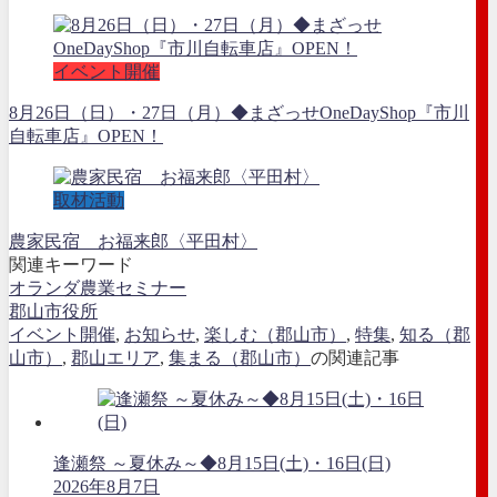
イベント開催
8月26日（日）・27日（月）◆まざっせOneDayShop『市川
自転車店』OPEN！
取材活動
農家民宿 お福来郎〈平田村〉
関連キーワード
オランダ農業セミナー
郡山市役所
イベント開催
,
お知らせ
,
楽しむ（郡山市）
,
特集
,
知る（郡
山市）
,
郡山エリア
,
集まる（郡山市）
の関連記事
逢瀬祭 ～夏休み～◆8月15日(土)・16日(日)
2026年8月7日