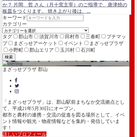
か？ 片岡 哲 さん（月十窯主宰）のご指導で、唐津焼の
板皿をつくります。 焼き上がり後は、...
キーワード
カテゴリー
タグ
郡山市
須賀川市
田村市
三春町
プチマッ
プ
まざっせアーケット
イベント
まざっせプラザ
小野町
郡山エリア
玉川村
石川町
検索
まざっせプラザ 郡山
「まざっせプラザ」は、郡山駅前まちなか交流拠点とし
て、平成21年5月30日にオープン。
都市と農村の連携・交流の促進を図る場所として、イベ
ント情報や観光・物産情報などを集約・発信していま
す！
詳しいプロフィール