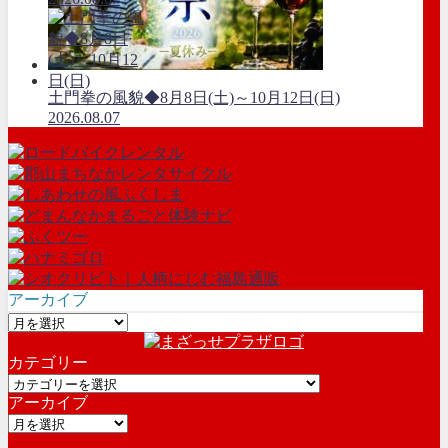
土門拳の風貌◆8月8日(土)～10月12日(日)
2026.08.07
アーカイブ
ア
ー
カテゴリー
カ
カ
イ
アーカイブ
テ
ブ
ア
ゴ
ー
リ