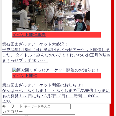
イベント開催報告
第42回まざっせアーケット大盛況!!
平成24年1月8日（日）第42回まざっせアーケット開催しま
した。 タイトル：みんなおいでよ！わいわいお正月体験in
まざっせプラザ 10：00...
イベント開催
第32回まざっせアーケット開催のお知らせ！
がんばっぺ ふくしま！ ～ふくしまの元気発信！うまい
もの発見！～ 日にち：8月7日（日） 時間：10:00～
15:00...
キーワード
カテゴリー