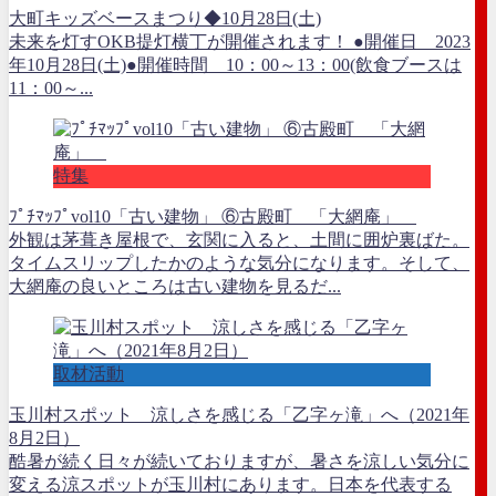
大町キッズベースまつり◆10月28日(土)
未来を灯すOKB提灯横丁が開催されます！ ●開催日 2023
年10月28日(土)●開催時間 10：00～13：00(飲食ブースは
11：00～...
特集
ﾌﾟﾁﾏｯﾌﾟvol10「古い建物」 ⑥古殿町 「大網庵」
外観は茅葺き屋根で、玄関に入ると、土間に囲炉裏ばた。
タイムスリップしたかのような気分になります。そして、
大網庵の良いところは古い建物を見るだ...
取材活動
玉川村スポット 涼しさを感じる「乙字ヶ滝」へ（2021年
8月2日）
酷暑が続く日々が続いておりますが、暑さを涼しい気分に
変える涼スポットが玉川村にあります。日本を代表する