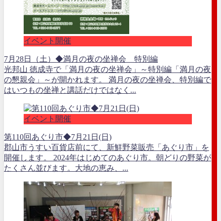
イベント開催
7月28日（土）◆満月の夜の坐禅会 特別編
光邦山 徳成寺で「満月の夜の坐禅会」～特別編「満月の夜
の懇親会」～が開かれます。 満月の夜の坐禅会、特別編で
はいつもの坐禅と講話だけではなく...
イベント開催
第110回あぐり市◆7月21日(日)
郡山市うすい百貨店前にて、新鮮野菜販売「あぐり市」を
開催します。 2024年はじめてのあぐり市。朝どりの野菜が
たくさん並びます。大地の恵み、...