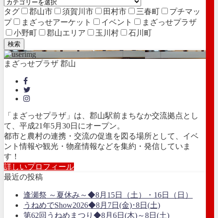
タグ
郡山市
須賀川市
田村市
三春町
プチマッ
プ
まざっせアーケット
イベント
まざっせプラザ
小野町
郡山エリア
玉川村
石川町
検索
まざっせプラザ 郡山
「まざっせプラザ」は、郡山駅前まちなか交流拠点とし
て、平成21年5月30日にオープン。
都市と農村の連携・交流の促進を図る場所として、イベ
ント情報や観光・物産情報などを集約・発信していま
す！
詳しいプロフィール
最近の投稿
逢瀬祭 ～夏休み～◆8月15日（土）・16日（日）
うねめでShow2026◆8月7日(金)･8日(土)
第62回うねめまつり◆8月6日(木)～8日(土)