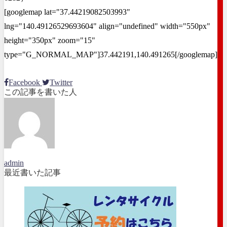
[googlemap lat="37.44219082503993"
lng="140.49126529693604" align="undefined" width="550px"
height="350px" zoom="15"
type="G_NORMAL_MAP"]37.442191,140.491265[/googlemap]
Facebook
Twitter
この記事を書いた人
admin
最近書いた記事