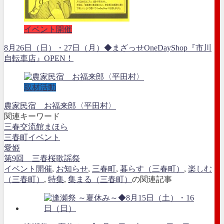
イベント開催
8月26日（日）・27日（月）◆まざっせOneDayShop『市川
自転車店』OPEN！
取材活動
農家民宿 お福来郎〈平田村〉
関連キーワード
三春交流館まほら
三春町イベント
愛姫
第9回 三春桜歌謡祭
イベント開催
,
お知らせ
,
三春町
,
暮らす（三春町）
,
楽しむ
（三春町）
,
特集
,
集まる（三春町）
の関連記事