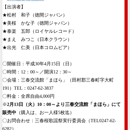
【出演者】
★松村 和子（徳間ジャパン）
★美桜 かな子（徳間ジャパン）
★泰楽 五郎（ロイヤルレコード）
★まえ みつこ（日本クラウン）
★出光 仁美（日本コロムビア）
〇開催日：平成30年4月15日（日）
〇時間：12：00～／開演12：30～
〇会場：三春交流館「まほら」（田村郡三春町字大町
191）TEL：0247-62-3837
〇料金：全席自由4,000円
※
2月13日（火）10：00～より三春交流館「まほら」にて
販売中
（購入は、お一人様5枚迄）
〇お問合わせ：三春桜歌謡祭実行委員会（TEL0247-62-
6282）