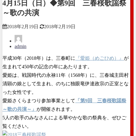
4月15日（日）◆第9回 三春桜歌謡祭
～歌の共演
2018年2月19日
2018年2月19日
admin
平成30年（2018年）は、三春町に
『愛姫（めごひめ）』
が
生まれて450年の記念の年にあたります。
愛姫は、戦国時代の永禄11年（1568年）に、三春城主田村
清顕の娘として生まれ、のちに独眼竜伊達政宗の正室とな
った女性です。
愛姫さくらまつり参加事業として
「第9回 三春桜歌謡祭
～歌の共演～」
が開催されます。
5人の歌手のみなさんによる華やかな歌の祭典を、ぜひご
覧ください。