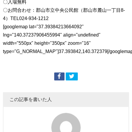
〇入場無料
〇お問合わせ：郡山市立中央公民館（郡山市麓山一丁目8-
4）TEL024-934-1212
[googlemap lat="37.39384213664092"
lng="140.37237906455994" align="undefined"
width="550px" height="350px" zoom="16"
type="G_NORMAL_MAP"]37.393842,140.372379[/googlemap
この記事を書いた人