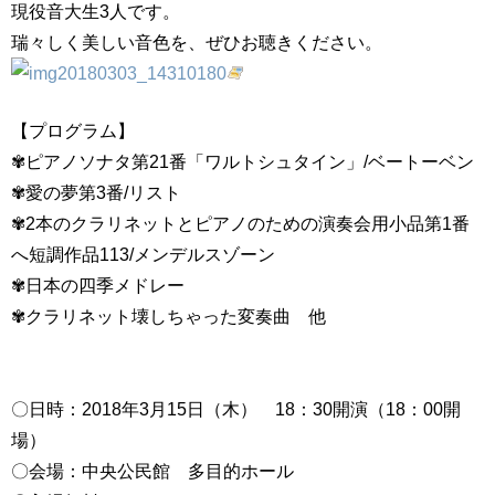
現役音大生3人です。
瑞々しく美しい音色を、ぜひお聴きください。
【プログラム】
✾ピアノソナタ第21番「ワルトシュタイン」/ベートーベン
✾愛の夢第3番/リスト
✾2本のクラリネットとピアノのための演奏会用小品第1番
へ短調作品113/メンデルスゾーン
✾日本の四季メドレー
✾クラリネット壊しちゃった変奏曲 他
〇日時：2018年3月15日（木） 18：30開演（18：00開
場）
〇会場：中央公民館 多目的ホール