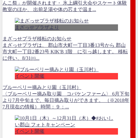
んこ祭」が開催されます・ 氷上綱引大会やスケート体験
教室のほか、 出前足湯や体の芯まで温ま...
まざっせプラザより
まざっせプラザ移転のお知らせ
まざっせプラザは、 郡山市大町一丁目3番13号から 郡山
市大町一丁目2番23号 KIK'B 1階 に引っ越します。 移転
に伴い、8/31㈰...
イベント開催
ブルーベリー摘みとり園（玉川村）
〈ブルーベリー摘み取り園 コバケンファーム〉 6月下旬
より7月中旬まで、毎日摘み取りができます。 （※2018年
7月現在の情報） 時間：９：...
イベント開催