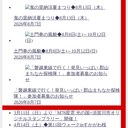
鬼の里納涼夏まつり◆8月13日（木）
2026年8月7日
土門拳の風貌◆8月8日(土)～10月12日(日)
2026年8月7日
「磐越東線で行く！発見いっぱい 郡山まちなか探検
隊！」参加者募集のお知らせ
2026年8月7日
3月11日（日）より「M78星雲 光の国×須賀川市オリ
ジナルスタンプラリー」開催！
4月14日（土）◆第11回ウォークinすかがわ桜