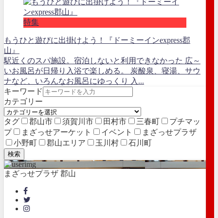
特集
もうひと遊びに出掛けよう！『ドーミーインexpress郡
山』
駅近くのスパ施設。宿泊しないと利用できなかった 広～
いお風呂が日帰り入浴で楽しめる。 炭酸泉、寝湯、サウ
ナなど、いろんなお風呂にゆっくり 入...
キーワード
カテゴリー
タグ
郡山市
須賀川市
田村市
三春町
プチマッ
プ
まざっせアーケット
イベント
まざっせプラザ
小野町
郡山エリア
玉川村
石川町
検索
まざっせプラザ 郡山