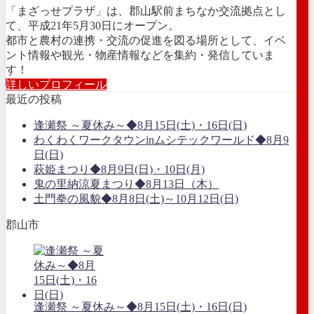
「まざっせプラザ」は、郡山駅前まちなか交流拠点とし
て、平成21年5月30日にオープン。
都市と農村の連携・交流の促進を図る場所として、イベ
ント情報や観光・物産情報などを集約・発信していま
す！
詳しいプロフィール
最近の投稿
逢瀬祭 ～夏休み～◆8月15日(土)・16日(日)
わくわくワークタウンinムシテックワールド◆8月9
日(日)
萩姫まつり◆8月9日(日)・10日(月)
鬼の里納涼夏まつり◆8月13日（木）
土門拳の風貌◆8月8日(土)～10月12日(日)
郡山市
逢瀬祭 ～夏休み～◆8月15日(土)・16日(日)