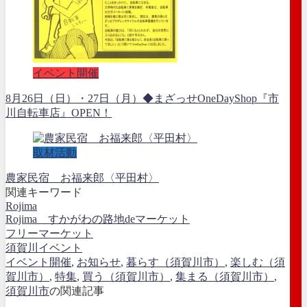
イベント開催
8月26日（日）・27日（月）◆まざっせOneDayShop『市
川自転車店』OPEN！
取材活動
農家民宿 お福来郎〈平田村〉
関連キーワード
Rojima
Rojima すかがわの路地deマーケット
フリーマーケット
須賀川イベント
イベント開催
,
お知らせ
,
暮らす（須賀川市）
,
楽しむ（須
賀川市）
,
特集
,
買う（須賀川市）
,
集まる（須賀川市）
,
須賀川市
の関連記事