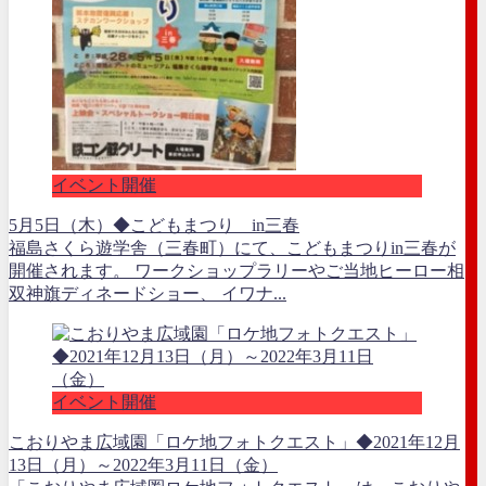
イベント開催
5月5日（木）◆こどもまつり in三春
福島さくら遊学舎（三春町）にて、こどもまつりin三春が
開催されます。 ワークショップラリーやご当地ヒーロー相
双神旗ディネードショー、 イワナ...
イベント開催
こおりやま広域園「ロケ地フォトクエスト」◆2021年12月
13日（月）～2022年3月11日（金）