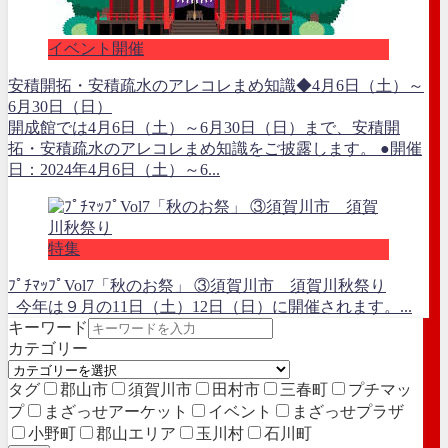
イベント開催
安積開拓・安積疏水のアレコレまめ知識◆4月6日（土）～
6月30日（日）
開成館では4月6日（土）～6月30日（日）まで、安積開
拓・安積疏水のアレコレまめ知識をご披露します。 ●開催
日：2024年4月6日（土）～6...
特集
ﾌﾟﾁﾏｯﾌﾟVol7「秋のお祭」 ③須賀川市 須賀川秋祭り
今年は９月の11日（土）12日（日）に開催されます。...
キーワード
カテゴリー
タグ
郡山市
須賀川市
田村市
三春町
プチマッ
プ
まざっせアーケット
イベント
まざっせプラザ
小野町
郡山エリア
玉川村
石川町