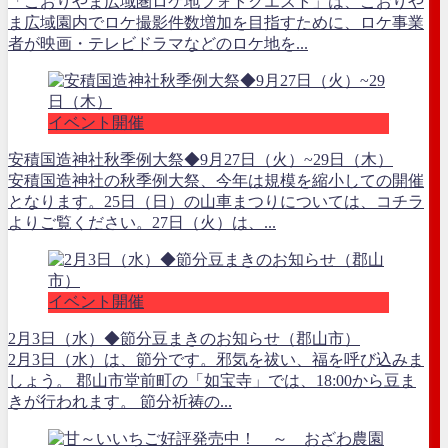
「こおりやま広域圏ロケ地フォトクエスト」は、こおりや
ま広域園内でロケ撮影件数増加を目指すために、ロケ事業
者が映画・テレビドラマなどのロケ地を...
イベント開催
安積国造神社秋季例大祭◆9月27日（火）~29日（木）
安積国造神社の秋季例大祭、今年は規模を縮小しての開催
となります。25日（日）の山車まつりについては、コチラ
よりご覧ください。27日（火）は、...
イベント開催
2月3日（水）◆節分豆まきのお知らせ（郡山市）
2月3日（水）は、節分です。邪気を祓い、福を呼び込みま
しょう。 郡山市堂前町の「如宝寺」では、18:00から豆ま
きが行われます。 節分祈祷の...