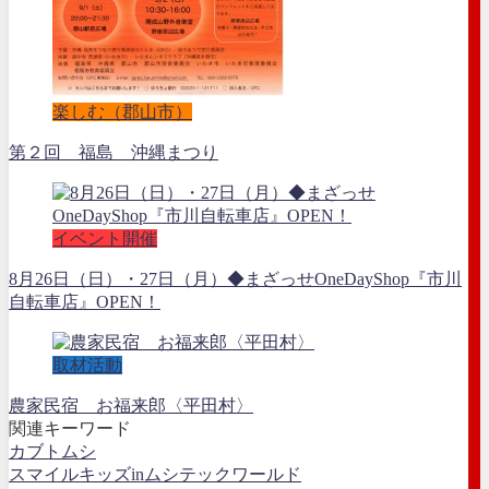
楽しむ（郡山市）
第２回 福島 沖縄まつり
イベント開催
8月26日（日）・27日（月）◆まざっせOneDayShop『市川
自転車店』OPEN！
取材活動
農家民宿 お福来郎〈平田村〉
関連キーワード
カブトムシ
スマイルキッズinムシテックワールド