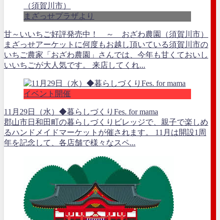
まざっせプラザより
甘～いいちご好評発売中！ ～ おざわ農園（須賀川市）
まざっせアーケットに何度もお越し頂いている須賀川市の
いちご農家「おざわ農園」さんでは、今年も甘くておいし
いいちごが大人気です。 来店してくれ...
イベント開催
11月29日（水）◆暮らしづくりFes. for mama
郡山市日和田町の暮らしづくりビレッジで、親子で楽しめ
るハンドメイドマーケットが催されます。 11月は開設1周
年を記念して、各店舗で様々なスペ...