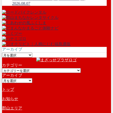
2026.08.07
アーカイブ
ア
ー
カテゴリー
カ
カ
イ
アーカイブ
テ
ブ
ア
ゴ
ー
リ
トップ
カ
ー
イ
お知らせ
ブ
郡山エリア