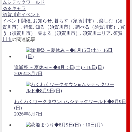
ムシテックワールド
ゆるキャラ
須賀川市イベント
イベント開催
,
お知らせ
,
暮らす（須賀川市）
,
楽しむ（須
賀川市）
,
特集
,
知る（須賀川市）
,
調べる（須賀川市）
,
買
う（須賀川市）
,
集まる（須賀川市）
,
須賀川エリア
,
須賀
川市
の関連記事
逢瀬祭 ～夏休み～◆8月15日(土)・16日(日)
2026年8月7日
わくわくワークタウンinムシテックワールド◆8月9日
(日)
2026年8月7日