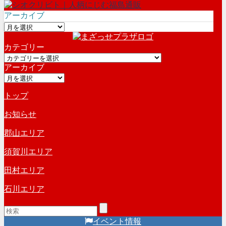
アーカイブ
ア
ー
カテゴリー
カ
カ
イ
アーカイブ
テ
ブ
ア
ゴ
ー
リ
トップ
カ
ー
イ
お知らせ
ブ
郡山エリア
須賀川エリア
田村エリア
石川エリア
イベント情報