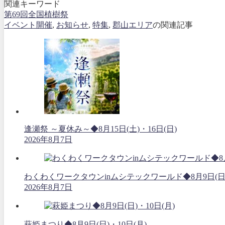
関連キーワード
第69回全国植樹祭
イベント開催
,
お知らせ
,
特集
,
郡山エリア
の関連記事
逢瀬祭 ～夏休み～◆8月15日(土)・16日(日)
2026年8月7日
わくわくワークタウンinムシテックワールド◆8月9日(日
2026年8月7日
萩姫まつり◆8月9日(日)・10日(月)