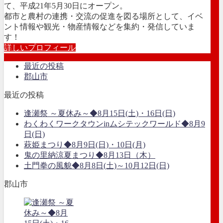
て、平成21年5月30日にオープン。
都市と農村の連携・交流の促進を図る場所として、イベ
ント情報や観光・物産情報などを集約・発信していま
す！
詳しいプロフィール
最近の投稿
郡山市
最近の投稿
逢瀬祭 ～夏休み～◆8月15日(土)・16日(日)
わくわくワークタウンinムシテックワールド◆8月9
日(日)
萩姫まつり◆8月9日(日)・10日(月)
鬼の里納涼夏まつり◆8月13日（木）
土門拳の風貌◆8月8日(土)～10月12日(日)
郡山市