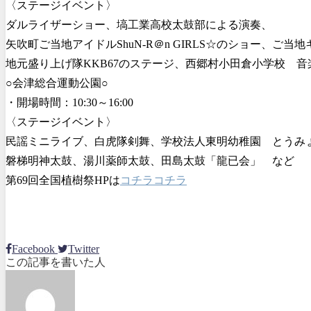
〈ステージイベント〉
ダルライザーショー、塙工業高校太鼓部による演奏、
矢吹町ご当地アイドルShuN-R＠n GIRLS☆のショー、ご
地元盛り上げ隊KKB67のステージ、西郷村小田倉小学校 
○会津総合運動公園○
・開場時間：10:30～16:00
〈ステージイベント〉
民謡ミニライブ、白虎隊剣舞、学校法人東明幼稚園 とうみ
磐梯明神太鼓、湯川薬師太鼓、田島太鼓「龍已会」 など
第69回全国植樹祭HPは
コチラ
コチラ
Facebook
Twitter
この記事を書いた人