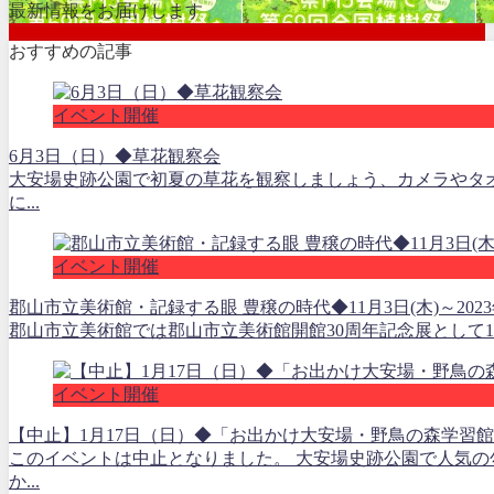
最新情報をお届けします
おすすめの記事
イベント開催
6月3日（日）◆草花観察会
大安場史跡公園で初夏の草花を観察しましょう、カメラやタ
に...
イベント開催
郡山市立美術館・記録する眼 豊穣の時代◆11月3日(木)～2023年
郡山市立美術館では郡山市立美術館開館30周年記念展として11月
イベント開催
【中止】1月17日（日）◆「お出かけ大安場・野鳥の森学習
このイベントは中止となりました。 大安場史跡公園で人気
か...