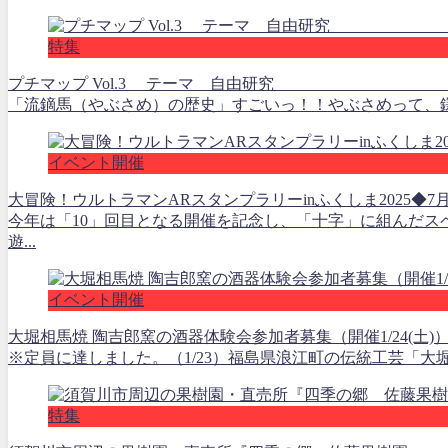
特集
プチマップ Vol.3 テーマ 自由
「流鏑馬（やぶさめ）の歴史」すごいっ！！やぶさめって、鎌倉
イベント開催
大冒険！ウルトラマンARスタンプラリーinふくしま2025◆7月17
今年は「10」回目となる開催を記念し、「十字」に組んだ
遊...
イベント開催
大堀相馬焼 陶吉郎窯の酒器体験会参加者募集（開催1/24(土)
※定員に達しました。（1/23）福島県浪江町の伝統工芸「大堀
特集