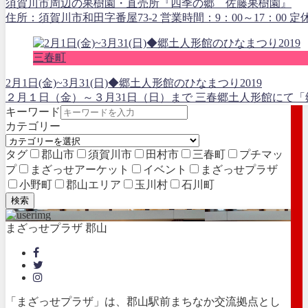
須賀川市周辺の果樹園・直売所『四季の郷 佐藤果樹園』
住所：須賀川市和田字番屋73-2 営業時間：9：00～17：00 定休日
三春町
2月1日(金)~3月31(日)◆郷土人形館のひなまつり2019
２月１日（金）～３月31日（日）まで 三春郷土人形館にて「郷
キーワード
カテゴリー
タグ
郡山市
須賀川市
田村市
三春町
プチマッ
プ
まざっせアーケット
イベント
まざっせプラザ
小野町
郡山エリア
玉川村
石川町
検索
まざっせプラザ 郡山
「まざっせプラザ」は、郡山駅前まちなか交流拠点とし