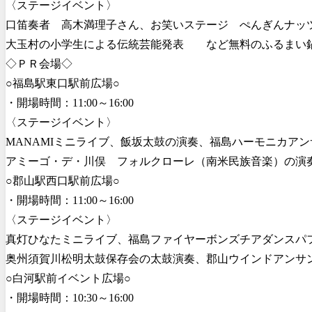
〈ステージイベント〉
口笛奏者 高木満理子さん、お笑いステージ ぺんぎんナッ
大玉村の小学生による伝統芸能発表 など無料のふるまい
◇ＰＲ会場◇
○福島駅東口駅前広場○
・開場時間：11:00～16:00
〈ステージイベント〉
MANAMIミニライブ、飯坂太鼓の演奏、福島ハーモニカア
アミーゴ・デ・川俣 フォルクローレ（南米民族音楽）の演
○郡山駅西口駅前広場○
・開場時間：11:00～16:00
〈ステージイベント〉
真灯ひなたミニライブ、福島ファイヤーボンズチアダンスパ
奥州須賀川松明太鼓保存会の太鼓演奏、郡山ウインドアンサ
○白河駅前イベント広場○
・開場時間：10:30～16:00