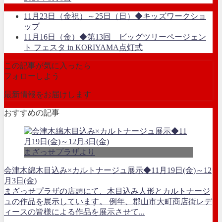
11月23日（金祝）～25日（日）◆キッズワークショ
ップ
11月16日（金）◆第13回 ビッグツリーページェン
ト フェスタ in KORIYAMA点灯式
この記事が気に入ったら
フォローしよう
最新情報をお届けします
おすすめの記事
まざっせプラザより
会津木綿木目込み×カルトナージュ展示◆11月19日(金)～12
月3日(金)
まざっせプラザの店頭にて、木目込み人形とカルトナージ
ュの作品を展示しています。 例年、郡山市大町商店街レデ
ィースの皆様による作品を展示させて...