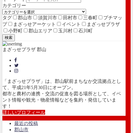
カテゴリー
タグ
郡山市
須賀川市
田村市
三春町
プチマッ
プ
まざっせアーケット
イベント
まざっせプラザ
小野町
郡山エリア
玉川村
石川町
検索
まざっせプラザ 郡山
「まざっせプラザ」は、郡山駅前まちなか交流拠点とし
て、平成21年5月30日にオープン。
都市と農村の連携・交流の促進を図る場所として、イベ
ント情報や観光・物産情報などを集約・発信していま
す！
詳しいプロフィール
最近の投稿
郡山市