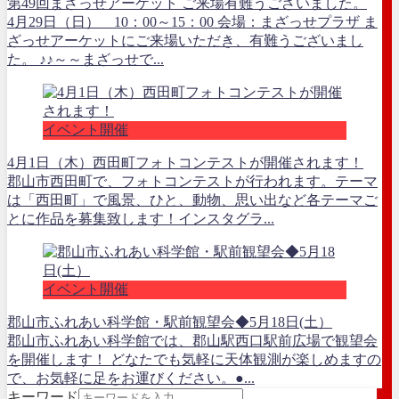
第49回まざっせアーケット ご来場有難うございました。
4月29日（日） 10：00～15：00 会場：まざっせプラザ ま
ざっせアーケットにご来場いただき、有難うございまし
た。 ♪♪～～まざっせで...
イベント開催
4月1日（木）西田町フォトコンテストが開催されます！
郡山市西田町で、フォトコンテストが行われます。テーマ
は「西田町」で風景、ひと、動物、思い出など各テーマご
とに作品を募集致します！インスタグラ...
イベント開催
郡山市ふれあい科学館・駅前観望会◆5月18日(土）
郡山市ふれあい科学館では、郡山駅西口駅前広場で観望会
を開催します！ どなたでも気軽に天体観測が楽しめますの
で、お気軽に足をお運びください。●...
キーワード