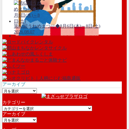
第62回うねめまつり◆8月6日(木)～8日(土)
2026.08.07
アーカイブ
ア
ー
カテゴリー
カ
カ
イ
アーカイブ
テ
ブ
ア
ゴ
ー
リ