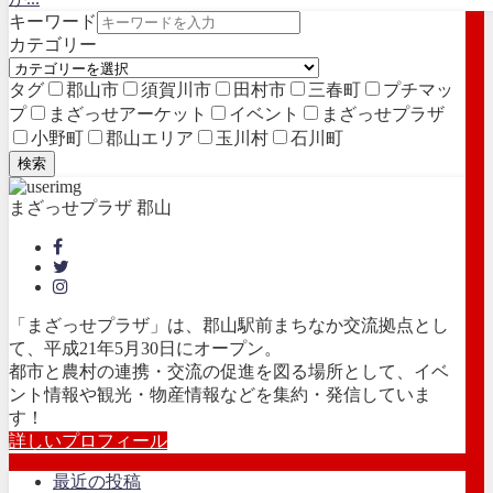
キーワード
カテゴリー
タグ
郡山市
須賀川市
田村市
三春町
プチマッ
プ
まざっせアーケット
イベント
まざっせプラザ
小野町
郡山エリア
玉川村
石川町
検索
まざっせプラザ 郡山
「まざっせプラザ」は、郡山駅前まちなか交流拠点とし
て、平成21年5月30日にオープン。
都市と農村の連携・交流の促進を図る場所として、イベ
ント情報や観光・物産情報などを集約・発信していま
す！
詳しいプロフィール
最近の投稿