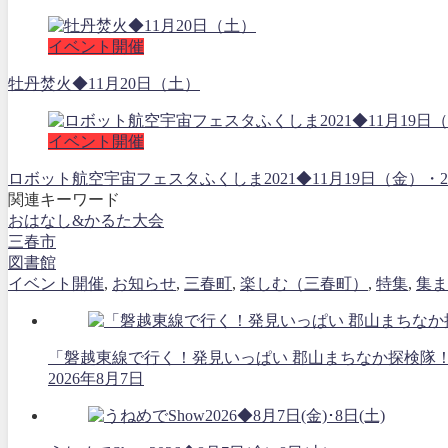
イベント開催
牡丹焚火◆11月20日（土）
イベント開催
ロボット航空宇宙フェスタふくしま2021◆11月19日（金
関連キーワード
おはなし&かるた大会
三春市
図書館
イベント開催
,
お知らせ
,
三春町
,
楽しむ（三春町）
,
特集
,
集ま
「磐越東線で行く！発見いっぱい 郡山まちなか探検隊
2026年8月7日