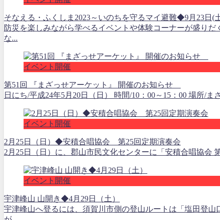
そなえる・ふくしま2023～いのちを守るマイ避難◆9月23日(土
防災を楽しみながら学べるイベントや体験コーナーが盛りだ
な...
イベント開催
第51回 『まざっせアーケット』 開催のお知らせ
日にち/平成24年5月20日（日） 時間/10：00～15：00 場所
イベント開催
2月25日（日）◆安積合唱協会 第25回定期演奏会
2月25日（日）に、郡山市民文化センターに「安積合唱協会 第
イベント開催
宇津峰山 山開き◆4月29日（土）
宇津峰山へ登るには、須賀川市側の登山ルートは「塩田登山
が...