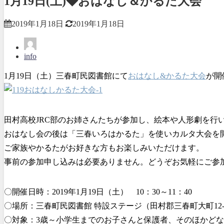
1月19日(土)◆おはなし＆かるた大会
2019年1月18日
2019年1月18日
info
1月19日（土）三春町民図書館にて
おはなし&かるた大会
が開
田村高校JRC部のお姉さんたちが参加し、絵本や人形劇を行
おはなし会の後は「三春いろはかるた」を使いカルタ大会を
ご家族やかるたがお好きな方もお楽しみいただけます。
事前の参加申し込みは必要ありません。どうぞお気軽にご参
〇開催日時：2019年1月19日（土） 10：30～11：40
〇場所：三春町民図書館 特設ステージ（田村郡三春町大町12-
〇対象：3歳～小学生までのお子さんと保護者、そのほかど