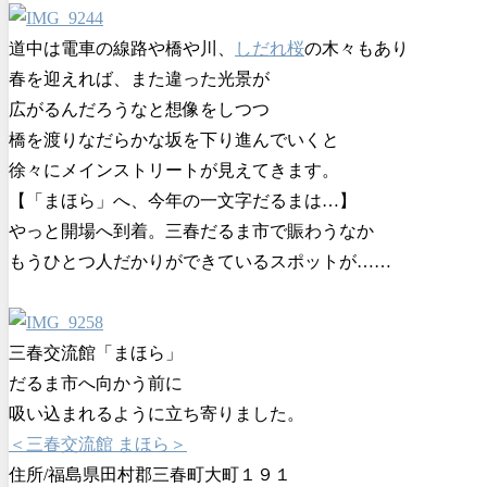
道中は電車の線路や橋や川、
しだれ桜
の木々もあり
春を迎えれば、また違った光景が
広がるんだろうなと想像をしつつ
橋を渡りなだらかな坂を下り進んでいくと
徐々にメインストリートが見えてきます。
【「まほら」へ、今年の一文字だるまは…】
やっと開場へ到着。三春だるま市で賑わうなか
もうひとつ人だかりができているスポットが……
三春交流館「まほら」
だるま市へ向かう前に
吸い込まれるように立ち寄りました。
＜三春交流館 まほら＞
住所/福島県田村郡三春町大町１９１