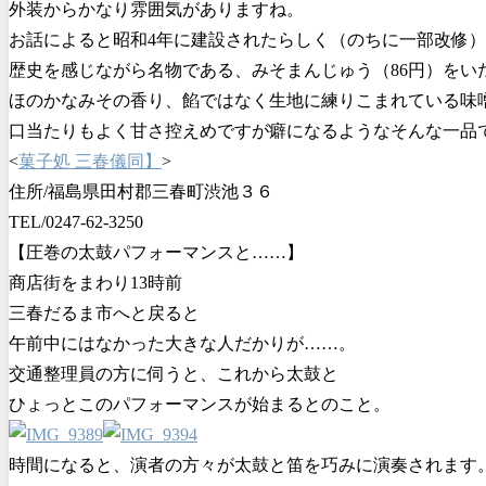
外装からかなり雰囲気がありますね。
お話によると昭和4年に建設されたらしく（のちに一部改修）
歴史を感じながら名物である、みそまんじゅう（86円）をい
ほのかなみその香り、餡ではなく生地に練りこまれている味
口当たりもよく甘さ控えめですが癖になるようなそんな一品
<
菓子処 三春儀同】
>
住所/福島県田村郡三春町渋池３６
TEL/0247-62-3250
【圧巻の太鼓パフォーマンスと……】
商店街をまわり13時前
三春だるま市へと戻ると
午前中にはなかった大きな人だかりが……。
交通整理員の方に伺うと、これから太鼓と
ひょっとこのパフォーマンスが始まるとのこと。
時間になると、演者の方々が太鼓と笛を巧みに演奏されます