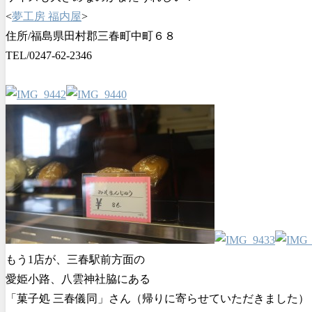
<
夢工房 福内屋
>
住所/福島県田村郡三春町中町６８
TEL/0247-62-2346
もう1店が、三春駅前方面の
愛姫小路、八雲神社脇にある
「菓子処 三春儀同」さん（帰りに寄らせていただきました）