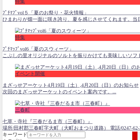
特集
ﾌﾟﾁﾏﾌﾟvol５「夏のお祭り・花
ひまわりが畑一面に咲き誇り、夏を感じさせてくれます。当日は
特集
ﾌﾟﾁﾏｯﾌﾟvol6「夏のスウィーツ」 ⑩玉
こぶしの里オリジナルのソルトを振りかけても美味しいソフトク
イベント開催
まざっせアーケット4月19日（土）,4月20日（日）のお知らせ
次回のまざっせアーケットのイベント案内です。...
三春町
七草・寺社『三春だるま市（三春町）』
場所/田村郡三春町字大町（大町おまつり道路） 電話/0247-62-39
キーワード