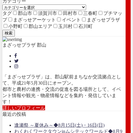
カテゴリー
タグ
郡山市
須賀川市
田村市
三春町
プチマッ
プ
まざっせアーケット
イベント
まざっせプラザ
小野町
郡山エリア
玉川村
石川町
検索
まざっせプラザ 郡山
「まざっせプラザ」は、郡山駅前まちなか交流拠点とし
て、平成21年5月30日にオープン。
都市と農村の連携・交流の促進を図る場所として、イベ
ント情報や観光・物産情報などを集約・発信していま
す！
詳しいプロフィール
最近の投稿
逢瀬祭 ～夏休み～◆8月15日(土)・16日(日)
わくわくワークタウンinムシテックワールド◆8月9