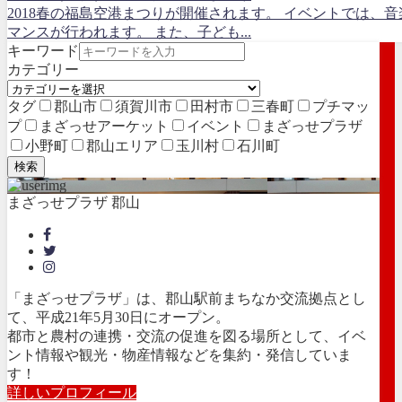
2018春の福島空港まつりが開催されます。 イベントでは、
マンスが行われます。 また、子ども...
キーワード
カテゴリー
タグ
郡山市
須賀川市
田村市
三春町
プチマッ
プ
まざっせアーケット
イベント
まざっせプラザ
小野町
郡山エリア
玉川村
石川町
検索
まざっせプラザ 郡山
「まざっせプラザ」は、郡山駅前まちなか交流拠点とし
て、平成21年5月30日にオープン。
都市と農村の連携・交流の促進を図る場所として、イベ
ント情報や観光・物産情報などを集約・発信していま
す！
詳しいプロフィール