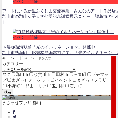
イベント開催
アートによる新生ふくしま交流事業「みんなのアート作品店」
郡山市の郡山女子大学健学記念講堂展示ロビー、福島市のパ
ト...
イベント開催
JR磐梯熱海駅前「光のイルミネーション」開催中！
郡山市熱海町、JR磐梯熱海駅前にて、「光のイルミネーション」
キーワード
カテゴリー
タグ
郡山市
須賀川市
田村市
三春町
プチマッ
プ
まざっせアーケット
イベント
まざっせプラザ
小野町
郡山エリア
玉川村
石川町
検索
まざっせプラザ 郡山