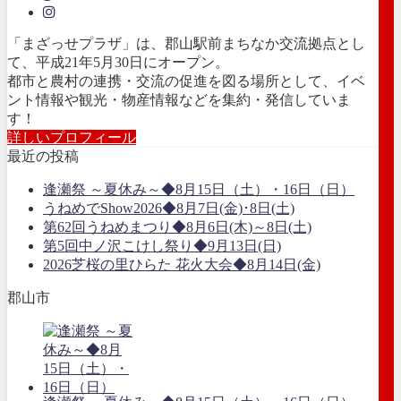
「まざっせプラザ」は、郡山駅前まちなか交流拠点とし
て、平成21年5月30日にオープン。
都市と農村の連携・交流の促進を図る場所として、イベ
ント情報や観光・物産情報などを集約・発信していま
す！
詳しいプロフィール
最近の投稿
逢瀬祭 ～夏休み～◆8月15日（土）・16日（日）
うねめでShow2026◆8月7日(金)･8日(土)
第62回うねめまつり◆8月6日(木)～8日(土)
第5回中ノ沢こけし祭り◆9月13日(日)
2026芝桜の里ひらた 花火大会◆8月14日(金)
郡山市