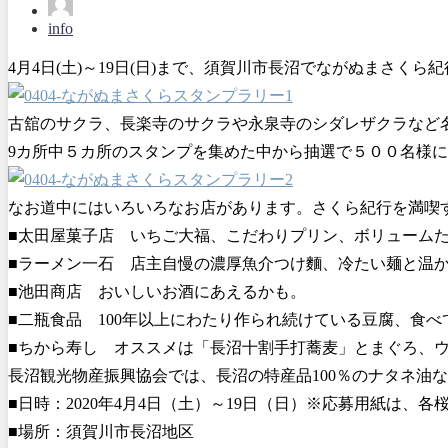
info
4月4日(土)～19日(日)まで、須賀川市長沼でながぬまさく
古舘のサクラ、長楽寺のサクラや永泉寺のシダレザクラなど
9カ所中５カ所のスタンプを集めた中から抽選で５００名様
なお道中にはいろいろなお店があります。さくら紀行を満喫
■太田屋菓子店 いちご大福、こだわりプリン、ボリューム
■ラーメン一石 店主自慢の濃厚魚介つけ麵、冷たい麺と温
■池田商店 おいしいお酒にあえるかも。
■二瓶食品 100年以上にわたり作られ続けている豆腐、食
■ちから寿し オススメは「長沼十割手打蕎麦」とまぐろ、ウ
長沼観光物産振興協会では、長沼の特産品100％のナタネ油
■日時：2020年4月4日（土）～19日（日）※応募用紙は、
■場所：須賀川市長沼地区