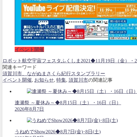
イベント開催
ロボット航空宇宙フェスタふくしま2021◆11月19日（金
関連キーワード
須賀川市、ながぬまさくら紀行スタンプラリー
イベント開催
,
お知らせ
,
特集
,
須賀川市
の関連記事
逢瀬祭 ～夏休み～◆8月15日（土）・16日（日）
2026年8月7日
うねめでShow2026◆8月7日(金)･8日(土)