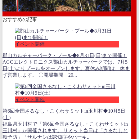
最新情報をお届けします
おすすめの記事
イベント開催
郡山カルチャーパーク・プール◆8月31日(日)まで開催！
AGCエレクトロニクス郡山カルチャーパークでは、7月5
日(土)よりプールをオープンします。夏休み期間は、休ま
ず営業します。 〇開場期間 20...
イベント開催
第6回全国さるなし・こくわサミットin玉川村◆10月5日
(土)
福島県玉川村で『第6回全国さるなし・こくわサミットin
玉川村』が開催されます。 サミット当日は「さるなしと
癌予防」「サルナシは認知症やパーキ...