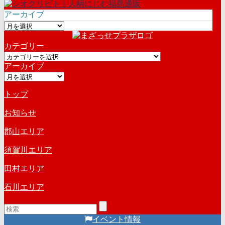
アーカイブ
ア
ー
カテゴリー
カ
カ
イ
アーカイブ
テ
ブ
ア
ゴ
ー
リ
トップ
カ
ー
イ
お知らせ
ブ
郡山エリア
須賀川エリア
田村エリア
石川エリア
イベント情報