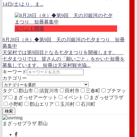
14日(土)より、ま...
イベント開催
8月28日（火）◆第9回 天の川銀河の七夕まつり 短冊
募集中
天栄村では第9回目となる七夕まつりを開催します。
七夕まつりでは、皆さんの「願いごと」をかいた短冊を
募集しています。 短冊は天栄村観光協...
キーワード
カテゴリー
タグ
郡山市
須賀川市
田村市
三春町
プチマッ
プ
まざっせアーケット
イベント
まざっせプラザ
小野町
郡山エリア
玉川村
石川町
検索
まざっせプラザ 郡山