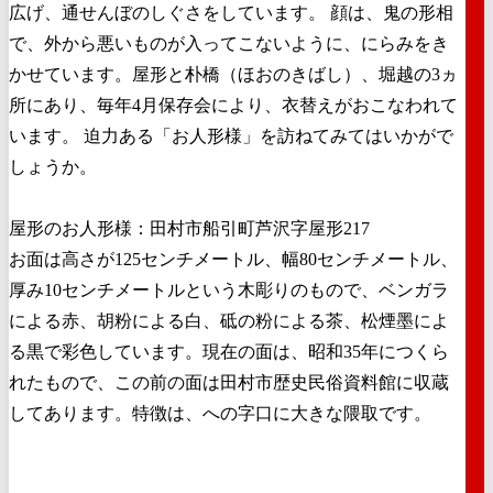
広げ、通せんぼのしぐさをしています。 顔は、鬼の形相
で、外から悪いものが入ってこないように、にらみをき
かせています。屋形と朴橋（ほおのきばし）、堀越の3ヵ
所にあり、毎年4月保存会により、衣替えがおこなわれて
います。 迫力ある「お人形様」を訪ねてみてはいかがで
しょうか。
屋形のお人形様：田村市船引町芦沢字屋形217
お面は高さが125センチメートル、幅80センチメートル、
厚み10センチメートルという木彫りのもので、ベンガラ
による赤、胡粉による白、砥の粉による茶、松煙墨によ
る黒で彩色しています。現在の面は、昭和35年につくら
れたもので、この前の面は田村市歴史民俗資料館に収蔵
してあります。特徴は、への字口に大きな隈取です。