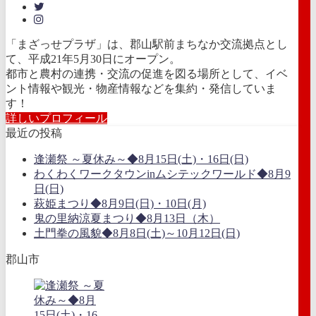
「まざっせプラザ」は、郡山駅前まちなか交流拠点とし
て、平成21年5月30日にオープン。
都市と農村の連携・交流の促進を図る場所として、イベ
ント情報や観光・物産情報などを集約・発信していま
す！
詳しいプロフィール
最近の投稿
逢瀬祭 ～夏休み～◆8月15日(土)・16日(日)
わくわくワークタウンinムシテックワールド◆8月9
日(日)
萩姫まつり◆8月9日(日)・10日(月)
鬼の里納涼夏まつり◆8月13日（木）
土門拳の風貌◆8月8日(土)～10月12日(日)
郡山市