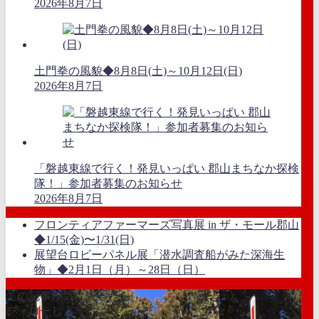
2026年8月7日
土門拳の風貌◆8月8日(土)～10月12日(日)
2026年8月7日
「磐越東線で行く！発見いっぱい 郡山まちなか探検
隊！」参加者募集のお知らせ
2026年8月7日
フロンティアファーマーズ写真展 in ザ・モール郡山
◆1/15(金)〜1/31(日)
展望台ロビーパネル展「潜水調査船がみた深海生
物」◆2月1日（月）～28日（日）
この記事が気に入ったら
フォローしよう