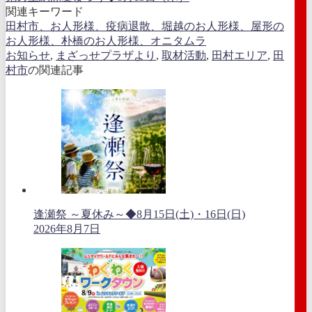
関連キーワード
田村市、お人形様、疫病退散、堀越のお人形様、屋形の
お人形様、朴橋のお人形様、オニタムラ
お知らせ
,
まざっせプラザより
,
取材活動
,
田村エリア
,
田
村市
の関連記事
逢瀬祭 ～夏休み～◆8月15日(土)・16日(日)
2026年8月7日