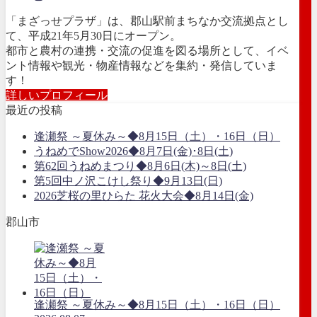
「まざっせプラザ」は、郡山駅前まちなか交流拠点とし
て、平成21年5月30日にオープン。
都市と農村の連携・交流の促進を図る場所として、イベ
ント情報や観光・物産情報などを集約・発信していま
す！
詳しいプロフィール
最近の投稿
逢瀬祭 ～夏休み～◆8月15日（土）・16日（日）
うねめでShow2026◆8月7日(金)･8日(土)
第62回うねめまつり◆8月6日(木)～8日(土)
第5回中ノ沢こけし祭り◆9月13日(日)
2026芝桜の里ひらた 花火大会◆8月14日(金)
郡山市
逢瀬祭 ～夏休み～◆8月15日（土）・16日（日）