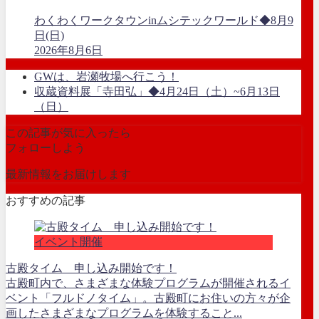
わくわくワークタウンinムシテックワールド◆8月9
日(日)
2026年8月6日
GWは、岩瀬牧場へ行こう！
収蔵資料展「寺田弘」◆4月24日（土）~6月13日
（日）
この記事が気に入ったら
フォローしよう
最新情報をお届けします
おすすめの記事
イベント開催
古殿タイム 申し込み開始です！
古殿町内で、さまざまな体験プログラムが開催されるイ
ベント「フルドノタイム」。古殿町にお住いの方々が企
画したさまざまなプログラムを体験すること...