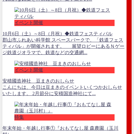
イベント開催
10月6日（土）～8日（月祝）◆鉄道フェスティバル
郡山市ふれあい科学館 スペースパークで、「鉄道フェス
ティバル」が開催されます。 展望ロビーにあるＮゲー
ジ鉄道ジオラマで、鉄道などの交通網...
イベント開催
安積國造神社 豆まきのおしらせ
こんにちは、今日は豆まきのイベントいくつかおしらせ
いたします。 2月節分に安積国造神社にて...
特集
年末年始・年越し行事①『おもてなし屋 森農園（玉川