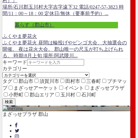
村）』
場所/石川郡玉川村大字吉字遠下32 電話/0247-57-3823 時
間/11：00～18：00 定休日/無休（要事前予約）...
暮らす（郡山市）
ふくやま夢花火
ふくやま夢花火 昼間は輪投げやビンゴ大会、大抽選会の
開催。 夜は花火大会。 郡山唯一の尺玉が打ち上げられ
る。 時期:8月上旬 場所:阿武隈川...
キーワード
カテゴリー
タグ
郡山市
須賀川市
田村市
三春町
プチマッ
プ
まざっせアーケット
イベント
まざっせプラザ
小野町
郡山エリア
玉川村
石川町
検索
まざっせプラザ 郡山