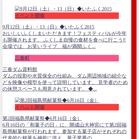
イベント開催
9月12日（土）・13（日）◆いたふく2015
おいしいふくしまいただきます！フェスティバルが今年
も開催されます。 ふくしま自慢の食材を食べに行こう‼
会場では、お笑いライブ、福が満開ふく...
三春町
三春ダム資料館
ダムの役割や水質保全の仕組み、ダム周辺地域の紹介な
どを映像や模型を使って説明しています。 見学者のため
の休憩スペースも用意されています。 ◆...
イベント開催
第2回福島県献菓祭◆6月16日（金）
6月16日の「和菓子の日」に、開成山大神宮にて第2回福
島県献菓祭が行われます。参加する菓子店がそれぞれの
代表的な銘菓を神前に供え、菓子業界の...